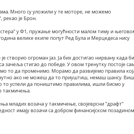
ама. Много су уложили у те моторе, не можемо
 рекао је Брон.
естера" у Ф1, пружање могућности малом тиму и његово
година велике екипе попут Ред Була и Мерцедеса нису
 је створио огроман јаз. Ја бих достигао нирвану када б
са зачеља стигао до победе. У овом тренутку постоје са
рамо то да променимо. Морамо да развијемо правила кој
ренутно ако не можеш да то приуштиш, немаш шансу. Ви
о то успели да поништимо правилима, ишли бисмо у
р такмичења.
ења младих возача у такмичење, својеврсни "драфт"
предност имају возачи са добром финансијском позадином