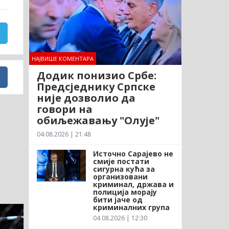
НАЈВИШЕ КОМЕНТАРА
Додик понизио Србе:
Предсједнику Српске
није дозволио да
говори на
обиљежавању "Олује"
04.08.2026 | 21:48
Источно Сарајево не
смије постати
сигурна кућа за
организовани
криминал, држава и
полиција морају
бити јаче од
криминалних група
04.08.2026 | 12:30