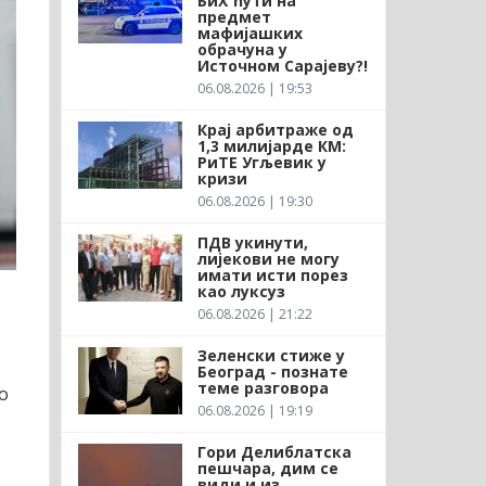
БиХ ћути на
предмет
мафијашких
обрачуна у
Источном Сарајеву?!
06.08.2026 | 19:53
Крај арбитраже од
1,3 милијарде КМ:
РиТЕ Угљевик у
кризи
06.08.2026 | 19:30
ПДВ укинути,
лијекови не могу
имати исти порез
као луксуз
06.08.2026 | 21:22
Зеленски стиже у
Београд - познате
теме разговора
о
06.08.2026 | 19:19
Гори Делиблатска
пешчара, дим се
види и из