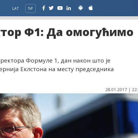
LAT
ЋР
ктор Ф1: Да омогућимо
иректора Формуле 1, дан након што је
ернија Еклстона на месту председника
28.01.2017 | 22