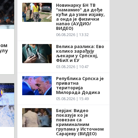
Новинарку БН ТВ
"намамио" да дође
кући да узме изјаву,
а онда је физички
напао (АУДИО/
ВИДЕО)
06.08.2026 | 13:32
лом
Велика разлика: Ево
улу
колико зарађују
љекари у Српској,
ФБиХ и ЕУ
03.08.2026 | 10:47
Република Српска је
приватна
територија
Милорада Додика
05.08.2026 | 15:49
Берјан: Видео
показује ко је
повезан са
криминалним
групама у Источном
Сарајеву (ВИДЕО)