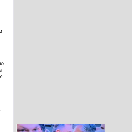
м
и
мо
а
ше
,