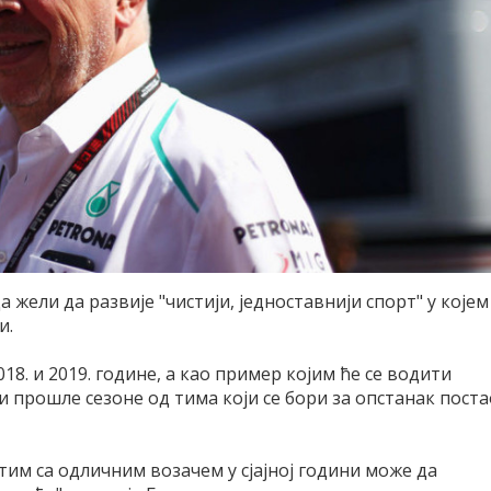
жели да развије "чистији, једноставнији спорт" у којем
и.
18. и 2019. године, а као пример којим ће се водити
ти прошле сезоне од тима који се бори за опстанак поста
тим са одличним возачем у сјајној години може да