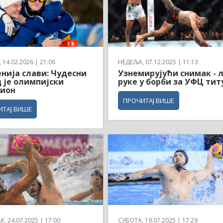
14.02.2026 | 21:06
НЕДЕЉА, 07.12.2025 | 11:13
нија слави: Чудесни
Узнемирујући снимак - 
 је олимпијски
руке у борби за УФЦ тит
ион
ПРОЧИТАЈ ВИШЕ
ИТАЈ ВИШЕ
, 24.07.2025 | 17:00
СУБОТА, 19.07.2025 | 17:29