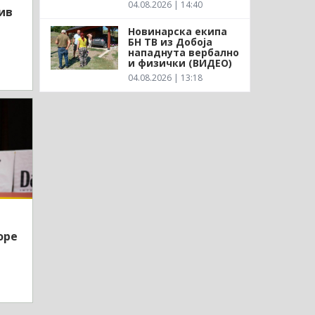
04.08.2026 | 14:40
ив
Новинарска екипа
БН ТВ из Добоја
нападнута вербално
и физички (ВИДЕО)
04.08.2026 | 13:18
оре