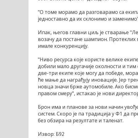
"О томе морамо да разговарамо са екип
једноставно да их склонимо и заменимо",
Ипак, његов главни циљ је стварање "Л
возачу да постане шампион. Протеклих 
имале конкуренцију.
"Ниво ресурса које користе велике екипе
добили мало другачије околности и тим 
две-три екипе које могу да победе, мо
ће мање да награђују иновације. Јер т
новца значи брже аутомобиле. Ако бисм
правом смеру", истакао је нови директо
Брон има и планове за нови начин увођ
систем. Скоро је па традиција у Ф1 да 
без обзира на резултате и таленат.
Извор: Б92