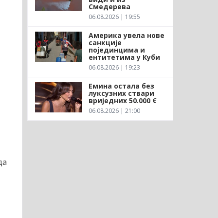
Смедерева
06.08.2026 | 19:55
Америка увела нове
санкције
појединцима и
ентитетима у Куби
06.08.2026 | 19:23
Емина остала без
луксузних ствари
вриједних 50.000 €
06.08.2026 | 21:00
да