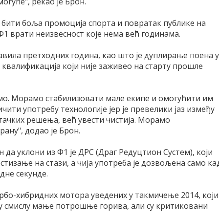
огуће", рекао је Брон.
а бити боља промоција спорта и повратак публике на
 Ф1 врати неизвесност које нема већ годинама.
вила претходних година, као што је дуплирање поена у
 квалификација који није заживео на старту прошле
имо. Морамо стабилизовати мале екипе и омогућити им
чити употребу технологије јер је превелики јаз између
ачких решења, већ увести чистија. Морамо
рану", додао је Брон.
н да уклони из Ф1 је ДРС (Драг Редуцтион Сyстем), који
тизање на стази, а чија употреба је дозвољена само ка
дне секунде.
урбо-хибридних мотора уведених у такмичење 2014, који
у смислу мање потрошње горива, али су критиковани