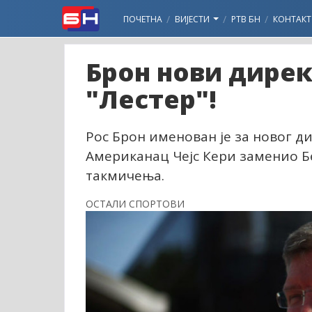
ПОЧЕТНА
ВИЈЕСТИ
РТВ БН
КОНТАКТ
Брон нови дире
"Лестер"!
Рос Брон именован је за новог д
Американац Чејс Кери заменио Б
такмичења.
ОСТАЛИ СПОРТОВИ