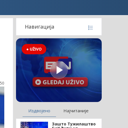
Навигација
● UŽIVO
:50
Издвојено
Најчитаније
Зашто Тужилаштво