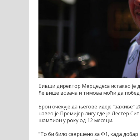
Бивши директор Мерцедеса истакао је да 
ће више возача и тимова моћи да побед
Брон очекује да његове идеје "заживе" 20
навео је Премијер лигу где је Лестер Си
шампион у року од 12 месеци.
"То би било савршено за Ф1, када добар 