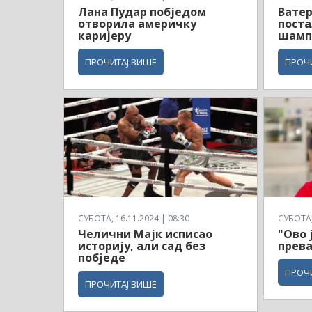
Лана Пудар побједом
Вате
отворила америчку
поста
каријеру
шамп
ПРОЧИТАЈ ВИШЕ
ПРОЧ
СУБОТА, 16.11.2024 | 08:30
СУБОТА, 
Челични Мајк исписао
"Ово 
историју, али сад без
прева
побједе
ПРОЧ
ПРОЧИТАЈ ВИШЕ