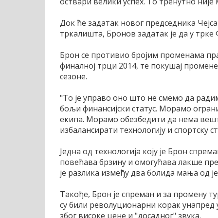
оствари велики успех. То тренутно није м
Док ће задатак новог председника Чејс
тркалишта, Бронов задатак је да у трке
Брон се противио бројим променама пра
финалној трци 2014, те покушај промене
сезоне.
"То је управо оно што не смемо да рад
бољи финансијски статус. Морамо ограни
екипа. Морамо обезбедити да нема вешт
избалансирати технологију и спортску ст
Једна од технологија коју је Брон спрема
повећава брзину и омогућава лакше прес
је разлика између два болида мања од је
Такође, Брон је спреман и за промену т
су били револуционарни корак унапред 
због високе цене и "досадног" звука.