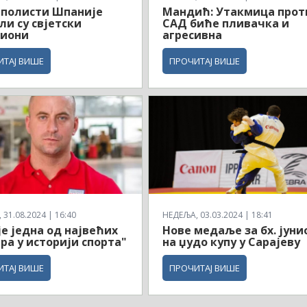
рполисти Шпаније
Мандић: Утакмица прот
ли су свјетски
САД биће пливачка и
иони
агресивна
ИТАЈ ВИШЕ
ПРОЧИТАЈ ВИШЕ
31.08.2024 | 16:40
НЕДЕЉА, 03.03.2024 | 18:41
је једна од највећих
Нове медаље за бх. јуни
ра у историји спорта"
на џудо купу у Сарајеву
ИТАЈ ВИШЕ
ПРОЧИТАЈ ВИШЕ