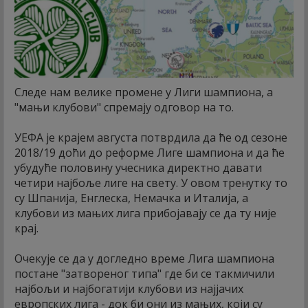
Следе нам велике промене у Лиги шампиона, а
"мањи клубови" спремају одговор на то.
УЕФА је крајем августа потврдила да ће од сезоне
2018/19 доћи до реформе Лиге шампиона и да ће
убудуће половину учесника директно давати
четири најбоље лиге на свету. У овом тренутку то
су Шпанија, Енглеска, Немачка и Италија, а
клубови из мањих лига прибојавају се да ту није
крај.
Очекује се да у догледно време Лига шампиона
постане "затвореног типа" где би се такмичили
најбољи и најбогатији клубови из најјачих
европских лига - док би они из мањих, који су