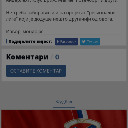
Не треба заборавити и на пројекат "регионалне
лиге" који је додуше нешто другачији од овога.
Извор: мондо.рс
Подијелите вијест:
Facebook
Twitter
Коментари
/
0
ОСТАВИТЕ КОМЕНТАР
Фудбал