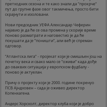
претходних сезона и те како знали да "прокрче"
пут до групне фазе овог такмичења, просто бити
скрајнути и изоловани.
Нови председник УЕФА Александар Чеферин
најавио је да ће се ова промена у скорије време
поново разматрати и наговестио је да ће
покушати да је "поништи", али већ је спреман
одговор.
"Атлантска лига" - пројекат који је смишљен још на
почетку века и свако мало се "оживи" када дође
до оваквих ситуација у европском фудбалу -
поново је актуелан.
Причу о пројекту који је 2000. године покренуо
ПСВ Ајндховен – сада је оживео директор
Копенхагена.
Андерс Хорсхолт, директор клуба који је добро