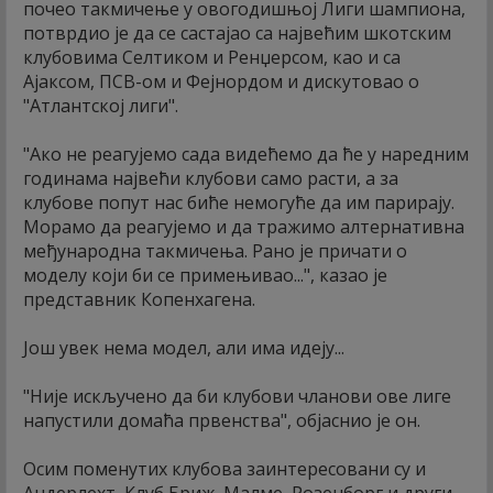
почео такмичење у овогодишњој Лиги шампиона,
потврдио је да се састајао са највећим шкотским
клубовима Селтиком и Ренџерсом, као и са
Ајаксом, ПСВ-ом и Фејнордом и дискутовао о
"Атлантској лиги".
"Ако не реагујемо сада видећемо да ће у наредним
годинама највећи клубови само расти, а за
клубове попут нас биће немогуће да им парирају.
Морамо да реагујемо и да тражимо алтернативна
међународна такмичења. Рано је причати о
моделу који би се примењивао...", казао је
представник Копенхагена.
Још увек нема модел, али има идеју...
"Није искључено да би клубови чланови ове лиге
напустили домаћа првенства", објаснио је он.
Осим поменутих клубова заинтересовани су и
Андерлехт, Клуб Бриж, Малме, Розенборг и други.