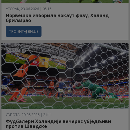
УТОРАК, 23.06.2026 | 05:15
Норвешка изборила нокаут фазу, Халанд
бриљирао
ПРОЧИТАЈ ВИШЕ
СУБОТА, 20.06.2026 | 21:11
Фудбалери Холандије вечерас убједљиви
против Шведске