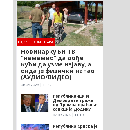
НАЈВИШЕ КОМЕНТАРА
Новинарку БН ТВ
"намамио" да дође
кући да узме изјаву, а
онда је физички напао
(АУДИО/ВИДЕО)
06.08.2026 | 13:32
Републиканци и
Демократе траже
од Трампа враћање
санкција Додику
07.08.2026 | 11:19
Република Српска је