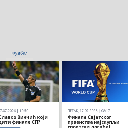
Фудбал
7.07.2026 | 10:50
ПЕТАК, 17.07.2026 | 08:17
 Славко Винчић који
Финале Свјетског
дити финале СП?
првенства најскупљи
спортски догађај