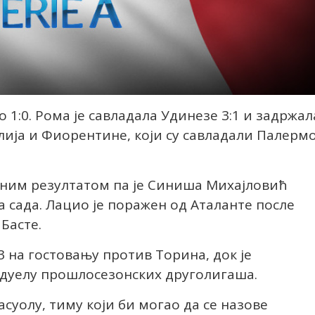
1:0. Рома је савладала Удинезе 3:1 и задржал
ија и Фиорентине, који су савладали Палермо
ним резултатом па је Синиша Михајловић
а сада. Лацио је поражен од Аталанте после
Басте.
:3 на гостовању против Торина, док је
 дуелу прошлосезонских друголигаша.
Сасуолу, тиму који би могао да се назове