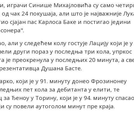
и, играчи Синише Михајловића су само четир
 од чак 24 покушаја, али што је најважније Лук
тио сјајан пас Карлоса Баке и постигао једини
осонера".
о, али у следећем колу гостује Лацију који је у
ели други пораз у последња три кола, упркос
а је преокренула у последњих 20 минута, а св
презентативца Душана Басте.
рко, који је у 91. минуту донео Фрозинонеу
ледњих пет кола за дебитанта у елити, те
за Ђеноу у Торину, који је у 94. минуту спаса
ји су повели аутоголом минут пре краја.