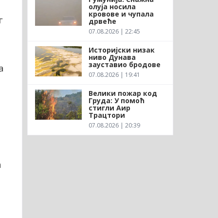
олуја носила
кровове и чупала
г
дрвеће
07.08.2026 | 22:45
Историјски низак
ниво Дунава
зауставио бродове
а
07.08.2026 | 19:41
Велики пожар код
Груда: У помоћ
стигли Аир
а
Трацтори
07.08.2026 | 20:39
а