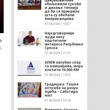
Цвијановићеве
обиљежили сукоби
и дизање тензија
да би се прикрило
шта су обећали
Американцима
07.08.2026 | 19:57
Најодговорнији
људи нису
а
заштитили
интересе Републике
,
Српске
07.08.2026 | 21:27
АПИФ изгубио спор
са комшијама, мора
платити 10.000 КМ
07.08.2026 | 19:55
Градишка: Тешке
оптужбе на рачун
Аџића - Саботира
нас!
07.08.2026 | 22:56
Румунија: Снажна