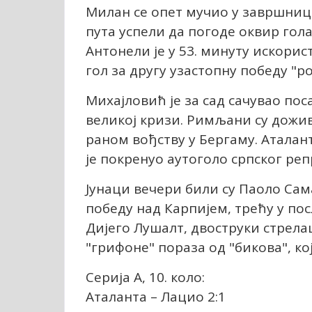
Милан се опет мучио у завршниц
пута успели да погоде оквир гола
Антонели је у 53. минуту искорис
гол за другу узастопну победу "р
Михајловић је за сад сачувао поса
великој кризи. Римљани су дожив
раном вођству у Бергаму. Аталант
је покренуо аутоголо српског ре
Јунаци вечери били су Паоло Сама
победу над Карпијем, трећу у пос
Дијего Лушалт, двоструки стрелац 
"грифоне" пораза од "бикова", ко
Серија А, 10. коло:
Аталанта – Лацио 2:1