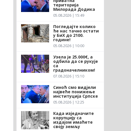
приватна
територија
Милорада Додика
05.08.2026 | 15:49
Погледајте колико
ће нас тачно остати
у БиХ до 2100.
године!
05.08.2026 | 10:00
Узела је 25.000€, а
одбила да се рукује
са
градоначелником!
07.08.2026 | 15:10
Синоћ смо видјели
највеће понижење
институција Српске
05.08.2026 | 12:25
Када изједначите
корупцију са
издајом имаћете
своју земљу