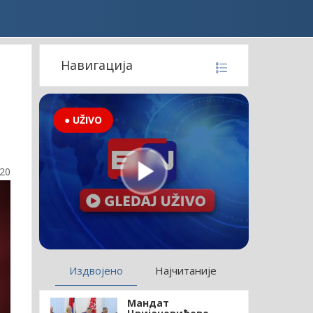
Навигација
● UŽIVO
:20
Издвојено
Најчитаније
Мандат