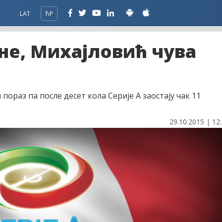
LAT
ЋР
оне, Михајловић чува
пораз па после десет кола Серије А заостају чак 11
29.10.2015 | 12