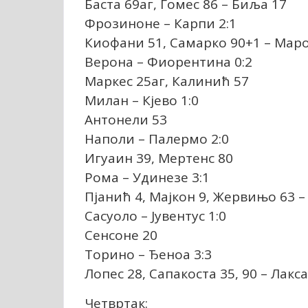
Баста 69аг, Гомес 86 – Биља 17
Фрозиноне – Карпи 2:1
Киофани 51, Самарко 90+1 – Мар
Верона – Фиорентина 0:2
Маркес 25аг, Калинић 57
Милан – Кјево 1:0
Антонели 53
Наполи – Палермо 2:0
Игуаин 39, Мертенс 80
Рома – Удинезе 3:1
Пјанић 4, Мајкон 9, Жервињо 63 –
Сасуоло – Јувентус 1:0
Сенсоне 20
Торино – Ђеноа 3:3
Лопес 28, Сапакоста 35, 90 – Лакс
Четвртак: