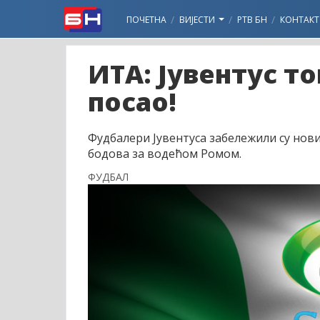
ПОЧЕТНА
ВИЈЕСТИ
РТВ БН
КОНТАКТ
ИТА: Јувентус т
посао!
Фудбалери Јувентуса забележили су нови 
бодова за водећом Ромом.
ФУДБАЛ