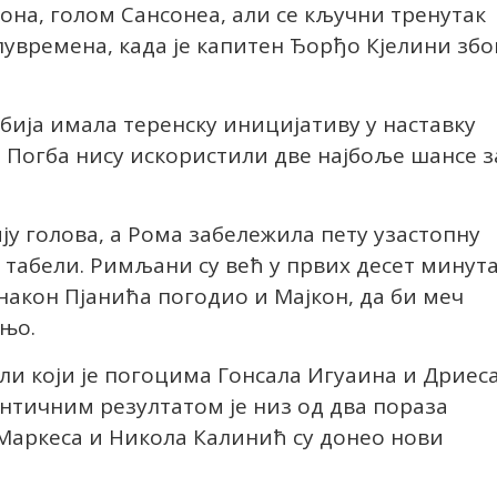
на, голом Сансонеа, али се кључни тренутак
увремена, када је капитен Ђорђо Кјелини збо
абија имала теренску иницијативу у наставку
 Погба нису искористили две најбоље шансе з
ју голова, а Рома забележила пету узастопну
 табели. Римљани су већ у првих десет минут
 након Пјанића погодио и Мајкон, да би меч
ињо.
оли који је погоцима Гонсала Игуаина и Дриес
нтичним резултатом је низ од два пораза
Маркеса и Никола Калинић су донео нови