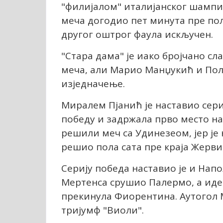
"филијалом" италијанског шампио
меча догодио пет минута пре пол
другог оштрог фаула искључен.
"Стара дама" је иако бројчано сл
меча, али Марио Манџукић и Пол
изједначење.
Миралем Пјанић је наставио сери
победу и задржала прво место на
решили меч са Удинезеом, јер је
решио пола сата пре краја Жерв
Серију победа наставио је и Нап
Мертенса срушио Палермо, а иде
прекинула Фиорентина. Аутогол 
тријумф "Виоли".