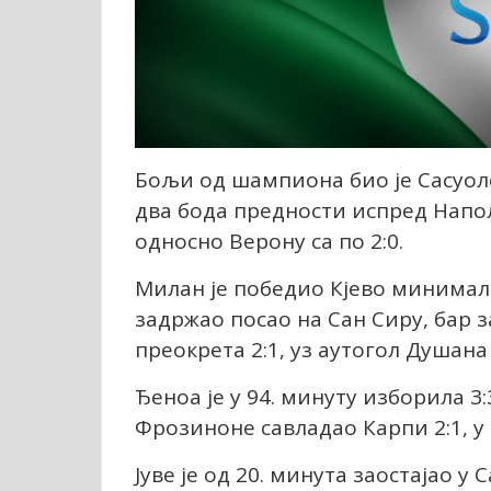
Бољи од шампиона био је Сасуоло 
два бода предности испред Напол
односно Верону са по 2:0.
Милан је победио Кјево минимал
задржао посао на Сан Сиру, бар з
преокрета 2:1, уз аутогол Душана 
Ђеноа је у 94. минуту изборила 3
Фрозиноне савладао Карпи 2:1, у
Јуве је од 20. минута заостајао у 