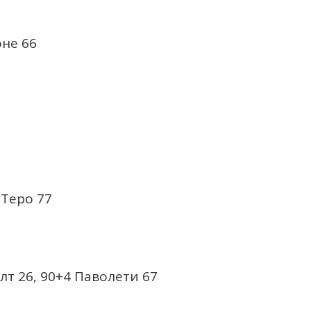
оне 66
 Теро 77
алт 26, 90+4 Паволети 67