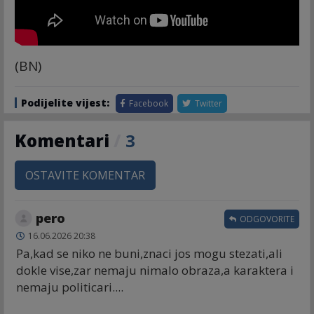
(BN)
Podijelite vijest:
Facebook
Twitter
Komentari
/
3
OSTAVITE KOMENTAR
pero
ODGOVORITE
16.06.2026 20:38
Pa,kad se niko ne buni,znaci jos mogu stezati,ali
dokle vise,zar nemaju nimalo obraza,a karaktera i
nemaju politicari....