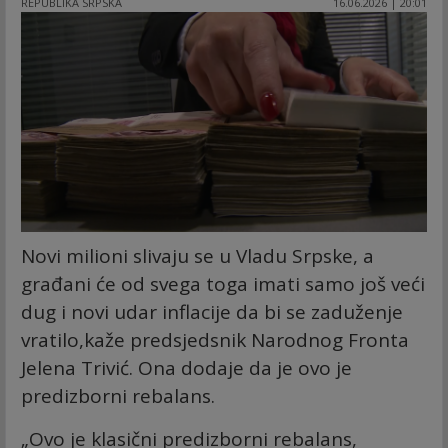
REPUBLIKA SRPSKA
16.06.2026 | 20:01
Novi milioni slivaju se u Vladu Srpske, a
građani će od svega toga imati samo još veći
dug i novi udar inflacije da bi se zaduženje
vratilo,kaže predsjedsnik Narodnog Fronta
Jelena Trivić. Ona dodaje da je ovo je
predizborni rebalans.
„Ovo je klasični predizborni rebalans,