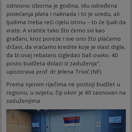
odnosno izborna je godina, idu određena
povećanja plata i naknada i to je uredu, ali
ljudima treba reći cijelu istinu – to će ljudi da
vrate. A vratiće tako što ćemo svi kao
građani, kroz poreze i sve ono što plaćamo
državi, da vraćamo kredite koje je vlast digla,
da bi ovaj rebalans izgledao baš ovako. 40
posto budžeta dolazi iz zaduženja",
upozorava prof. dr Jelena Trivić (NF).
Prema njenim riječima ne postoji budžet u
regionu, u svijetu, čiji okvir je 40 zasnovan na
zaduženjima.