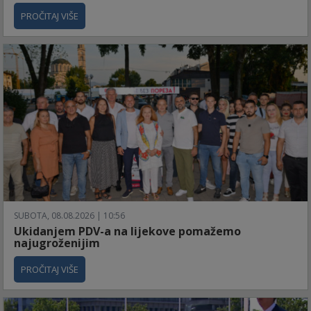
PROČITAJ VIŠE
SUBOTA, 08.08.2026 | 10:56
Ukidanjem PDV-a na lijekove pomažemo
najugroženijim
PROČITAJ VIŠE