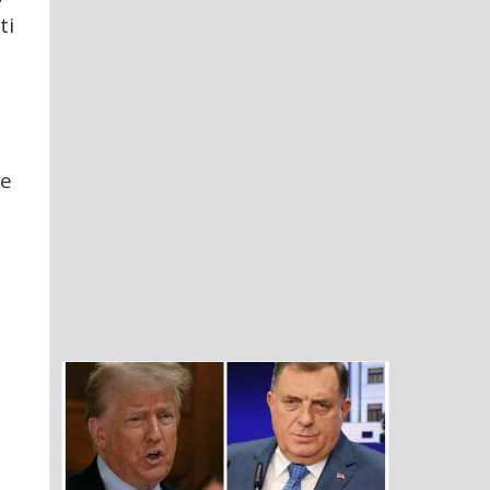
ti
ve