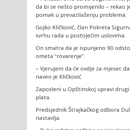
da bi se nešto promijenilo – rekao j
pomak u prevazilaženju problema.
Gojko Kličković, član Pokreta Sigurn
svrhu rada u postojećim uslovima.
On smatra da je ispunjeno 90 odsto 
ometa “rovarenje”.
– Vjerujem da će ovdje za mjesec d
naveo je Kličković.
Zaposleni u Opštinskoj upravi drugi
plata.
Predsjednik Štrajkačkog odbora Duš
nastavlja.