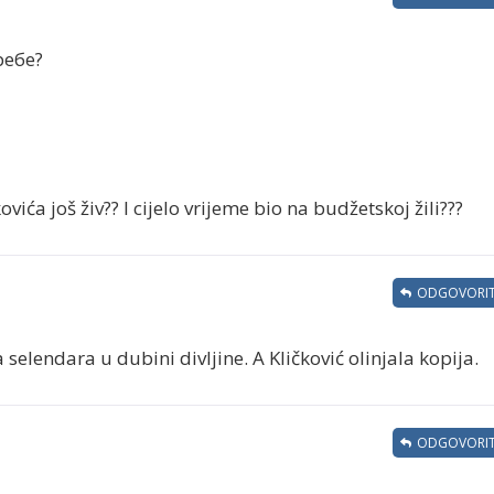
ребе?
kovića još živ?? I cijelo vrijeme bio na budžetskoj žili???
ODGOVORIT
 selendara u dubini divljine. A Kličković olinjala kopija.
ODGOVORIT