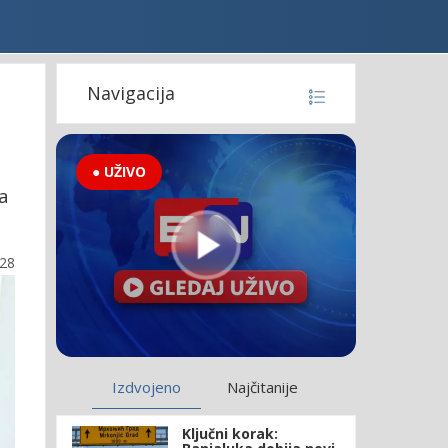
Navigacija
● UŽIVO
a
:28
Izdvojeno
Najčitanije
Ključni korak: