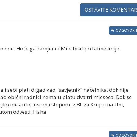
OSTAVITE KOMENTAR
ODGOVORIT
ode. Hoće ga zamjeniti Mile brat po tatine linije.
 i sebi plati digao kao "savjetnik" načelnika, dok nije
sad obični radnici nemaju platu dva tri mjeseca. Dok se
ojko ide autobusom i stopom iz BL za Krupu na Uni,
autom odvesti. Haha
ODGOVORIT