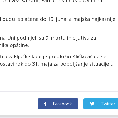
ilo u vezi sa zahtjevima, nisu nas pozvali na
il budu isplaćene do 15. juna, a majska najkasnije
 Uni podnijeli su 9. marta inicijativu za
ika opštine.
tila zaključke koje je predložio Kličković da se
 ostavi rok do 31. maja za poboljšanje situacije u
Facebook
Twitter