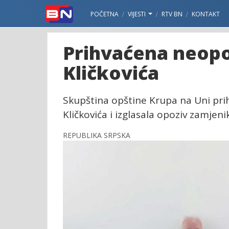
POČETNA
VIJESTI
RTV BN
KONTAKT
Prihvaćena neopo
Kličkovića
Skupština opštine Krupa na Uni pri
Kličkovića i izglasala opoziv zamjen
REPUBLIKA SRPSKA