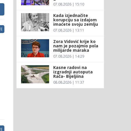
07.08.2026 | 15:10
Kada izjednačite
korupciju sa izdajom
imaćete svoju zemlju
E
07.08.2026 | 13:11
Zora Vidović krije ko
nam je pozajmio pola
milijarde maraka
07.08.2026 | 14:29
Kasne radovi na
izgradnji autoputa
Rača- Bijeljiina
08.08.2026 | 11:37
E