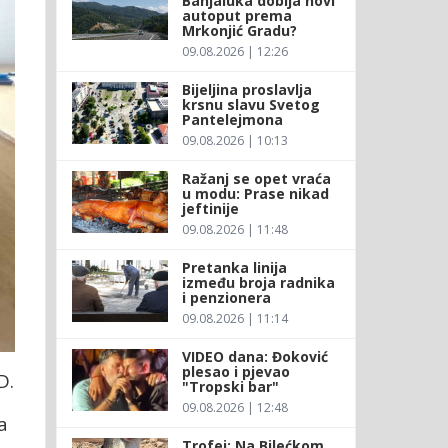
Banjaluka dobija novi
autoput prema
Mrkonjić Gradu?
09.08.2026 | 12:26
Bijeljina proslavlja
krsnu slavu Svetog
Pantelejmona
09.08.2026 | 10:13
Ražanj se opet vraća
u modu: Prase nikad
jeftinije
09.08.2026 | 11:48
Pretanka linija
između broja radnika
i penzionera
09.08.2026 | 11:14
VIDEO dana: Đoković
plesao i pjevao
D.
"Tropski bar"
09.08.2026 | 12:48
a
Trofej: Na Bilećkom