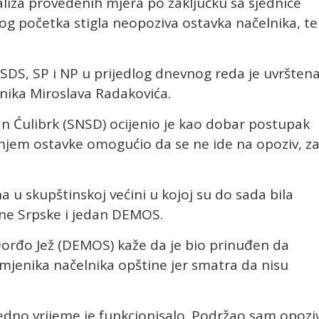
liza provedenih mjera po zaključku sa sjednice
enog početka stigla neopoziva ostavka načelnika, te
SDS, SP i NP u prijedlog dnevnog reda je uvrštena
lnika Miroslava Radakovića.
n Ćulibrk (SNSD) ocijenio je kao dobar postupak
enjem ostavke omogućio da se ne ide na opoziv, z
u skupštinskoj većini u kojoj su do sada bila
ene Srpske i jedan DEMOS.
orđo Jež (DEMOS) kaže da je bio prinuđen da
amjenika načelnika opštine jer smatra da nisu
edno vrijeme je funkcionisalo. Podržao sam opozi