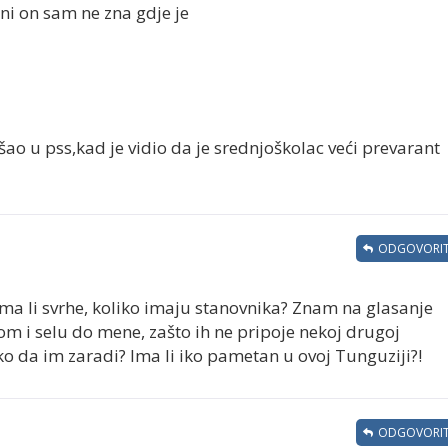
, ni on sam ne zna gdje je
šao u pss,kad je vidio da je srednjoškolac veći prevarant
ODGOVORIT
 Ima li svrhe, koliko imaju stanovnika? Znam na glasanje
mom i selu do mene, zašto ih ne pripoje nekoj drugoj
 ko da im zaradi? Ima li iko pametan u ovoj Tunguziji?!
ODGOVORIT