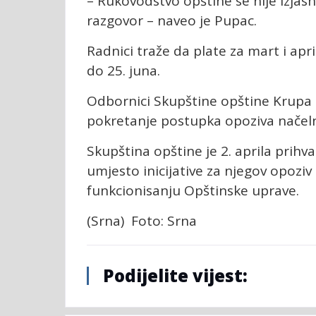
– Rukovodstvo opštine se nije izjasn
razgovor – naveo je Pupac.
Radnici traže da plate za mart i apr
do 25. juna.
Odbornici Skupštine opštine Krupa na
pokretanje postupka opoziva načeln
Skupština opštine je 2. aprila prihva
umjesto inicijative za njegov opoziv
funkcionisanju Opštinske uprave.
(Srna) Foto: Srna
Podijelite vijest: