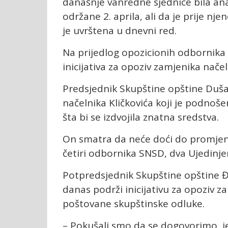
današnje vanredne sjednice bila ana
održane 2. aprila, ali da je prije nj
je uvrštena u dnevni red.
Na prijedlog opozicionih odbornika 
inicijativa za opoziv zamjenika nače
Predsjednik Skupštine opštine Duša
načelnika Kličkovića koji je podnoš
šta bi se izdvojila znatna sredstva.
On smatra da neće doći do promjena 
četiri odbornika SNSD, dva Ujedinj
Potpredsjednik Skupštine opštine Đ
danas podrži inicijativu za opoziv z
poštovane skupštinske odluke.
– Pokušali smo da se dogovorimo, j