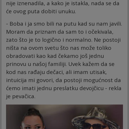
nije iznenadila, a kako je istakla, nada se da
će ovog puta dobiti unuku.
- Boba i ja smo bili na putu kad su nam javili.
Moram da priznam da sam to i očekivala,
zato što je to logično i normalno. Ne postoji
ništa na ovom svetu što nas može toliko
obradovati kao kad čekamo još jednu
prinovu u našoj familiji. Uvek kažem da se
kod nas rađaju dečaci, ali imam utisak,
intuicija mi govori, da postoji mogućnost da
ćemo imati jednu preslatku devojčicu - rekla
je pevačica.