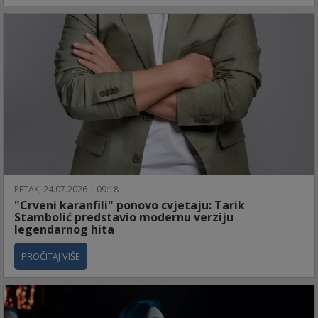
PETAK, 24.07.2026 | 09:18
"Crveni karanfili" ponovo cvjetaju: Tarik
Stambolić predstavio modernu verziju
legendarnog hita
PROČITAJ VIŠE