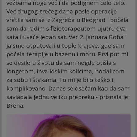
vežbama noge već i da podignem celo telo.
Već drugog-trećeg dana posle operacije
vratila sam se iz Zagreba u Beograd i počela
sam da radim s fizioterapeutom ujutru dva
sata i uveče jedan sat. Već 2. januara Boba i
ja smo otputovali u tople krajeve, gde sam
počela terapije u bazenu i moru. Prvi put mi
se desilo u životu da sam negde otišla s
longetom, invalidskim kolicima, hodalicom
za sobu i štakama. To mi je bilo teško i
komplikovano. Danas se osećam kao da sam
savladala jednu veliku prepreku - priznala je
Brena.