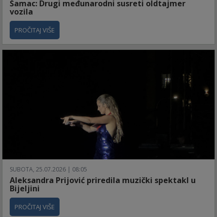
Šamac: Drugi međunarodni susreti oldtajmer
vozila
PROČITAJ VIŠE
SUBOTA, 25.07.2026 | 08:05
Aleksandra Prijović priredila muzički spektakl u
Bijeljini
PROČITAJ VIŠE