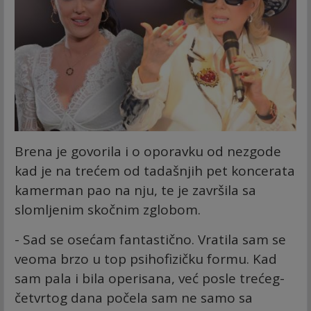
Brena je govorila i o oporavku od nezgode
kad je na trećem od tadašnjih pet koncerata
kamerman pao na nju, te je završila sa
slomljenim skočnim zglobom.
- Sad se osećam fantastično. Vratila sam se
veoma brzo u top psihofizičku formu. Kad
sam pala i bila operisana, već posle trećeg-
četvrtog dana počela sam ne samo sa