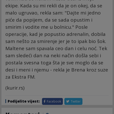
ekipe. Kada su mi rekli da je on okej, da se
malo ugruvao, rekla sam: "Dajte mi jedno
piće da popijem, da se sada opustim i
smirim i vodite me u bolnicu." Posle
operacije, kad je popustio adrenalin, dobila
sam nešto za smirenje jer je to ipak bio šok.
Maltene sam spavala ceo dan i celu noć. Tek
sam sledeći dan na neki način došla sebi i
postala svesna toga šta je sve moglo da se
desi i meni i njemu - rekla je Brena kroz suze
za Ekstra FM.
(kurir.rs)
Podijelite vijest:
Facebook
Twitter