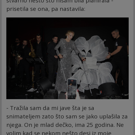
stvarno nešto što nisam bila planirala -
prisetila se ona, pa nastavila:
- Tražila sam da mi jave šta je sa
snimateljem zato što sam se jako uplašila za
njega. On je mlad dečko, ima 25 godina. Ne
volim kad se nekom nešto desi iz moje