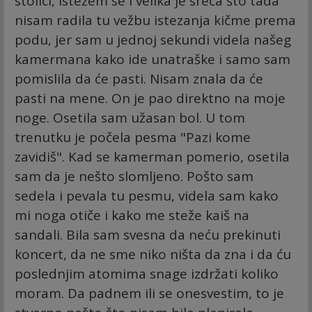
stolici, istežem se i velika je sreća što tada
nisam radila tu vežbu istezanja kičme prema
podu, jer sam u jednoj sekundi videla našeg
kamermana kako ide unatraške i samo sam
pomislila da će pasti. Nisam znala da će
pasti na mene. On je pao direktno na moje
noge. Osetila sam užasan bol. U tom
trenutku je počela pesma "Pazi kome
zavidiš". Kad se kamerman pomerio, osetila
sam da je nešto slomljeno. Pošto sam
sedela i pevala tu pesmu, videla sam kako
mi noga otiče i kako me steže kaiš na
sandali. Bila sam svesna da neću prekinuti
koncert, da ne sme niko ništa da zna i da ću
poslednjim atomima snage izdržati koliko
moram. Da padnem ili se onesvestim, to je