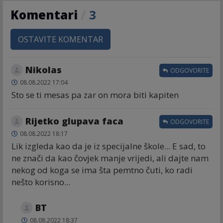
Komentari
/
3
OSTAVITE KOMENTAR
Nikolas
ODGOVORITE
08.08.2022 17:04
Sto se ti mesas pa zar on mora biti kapiten
Rijetko glupava faca
ODGOVORITE
08.08.2022 18:17
Lik izgleda kao da je iz specijalne škole... E sad, to
ne znači da kao čovjek manje vrijedi, ali dajte nam
nekog od koga se ima šta pemtno čuti, ko radi
nešto korisno...
BT
08.08.2022 18:37