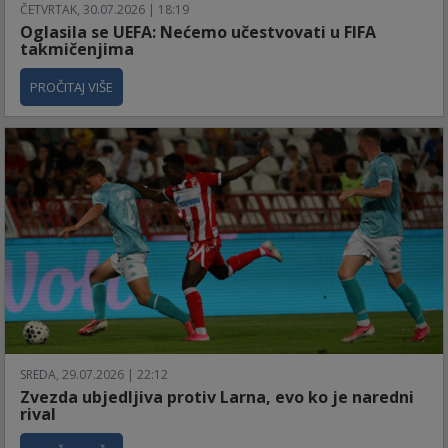
ČETVRTAK, 30.07.2026 | 18:19
Oglasila se UEFA: Nećemo učestvovati u FIFA
takmičenjima
PROČITAJ VIŠE
SREDA, 29.07.2026 | 22:12
Zvezda ubjedljiva protiv Larna, evo ko je naredni
rival