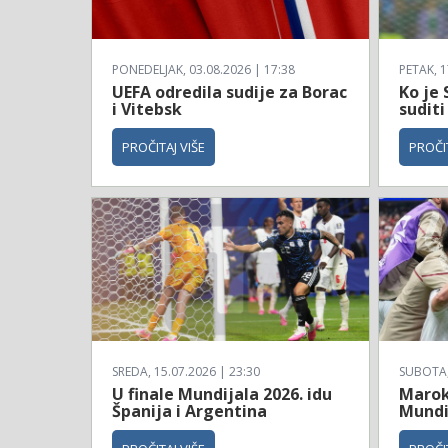
PONEDELJAK, 03.08.2026 | 17:38
PETAK, 1
UEFA odredila sudije za Borac
Ko je 
i Vitebsk
suditi
PROČITAJ VIŠE
PROČIT
SREDA, 15.07.2026 | 23:30
SUBOTA, 
U finale Mundijala 2026. idu
Maroko
Španija i Argentina
Mundi