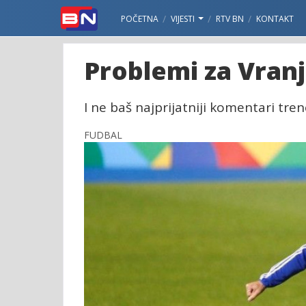
POČETNA
VIJESTI
RTV BN
KONTAKT
Problemi za Vranj
I ne baš najprijatniji komentari tre
FUDBAL