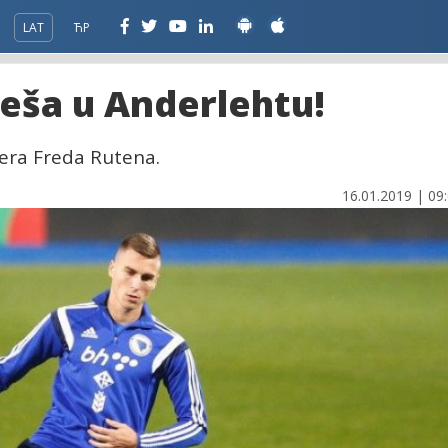
LAT
ЋР
eša u Anderlehtu!
nera Freda Rutena.
16.01.2019 | 09