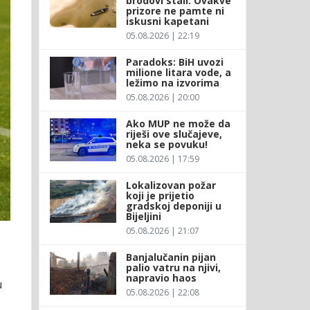
brodovi stali: Ovakve
prizore ne pamte ni
iskusni kapetani
05.08.2026 | 22:19
Paradoks: BiH uvozi
milione litara vode, a
ležimo na izvorima
05.08.2026 | 20:00
Ako MUP ne može da
riješi ove slučajeve,
neka se povuku!
05.08.2026 | 17:59
Lokalizovan požar
koji je prijetio
gradskoj deponiji u
Bijeljini
05.08.2026 | 21:07
Banjalučanin pijan
palio vatru na njivi,
napravio haos
u
05.08.2026 | 22:08