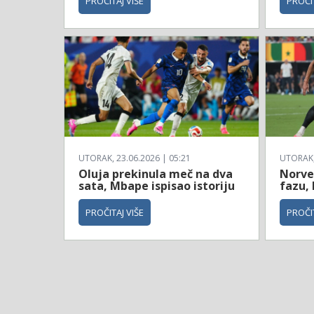
PROČITAJ VIŠE
PROČIT
UTORAK, 23.06.2026 | 05:21
UTORAK, 
Oluja prekinula meč na dva
Norve
sata, Mbape ispisao istoriju
fazu, 
PROČITAJ VIŠE
PROČIT