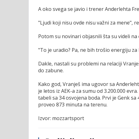
A oko svega se javio i trener Anderlehta Fr
"Ljudi koji nisu ovde nisu važni za mene", r
Potom su novinari objasnili šta su videli 
"To je uradio? Pa, ne bih trošio energiju za 
Dakle, nastali su problemi na relaciji Vran
do zabune.
Kako god, Vranješ ima ugovor sa Anderleht
je letos iz AEK-a za sumu od 3.200.000 evra
tabeli sa 34 osvojena boda. Prvi je Genk sa
proveo 873 minuta na terenu.
Izvor: mozzartsport