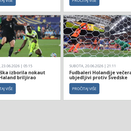
AJ VIŠE
PROČITAJ VIŠE
23.06.2026 | 05:15
SUBOTA, 20.06.2026 | 21:11
ška izborila nokaut
Fudbaleri Holandije večer
Haland briljirao
ubjedljivi protiv Švedske
AJ VIŠE
PROČITAJ VIŠE