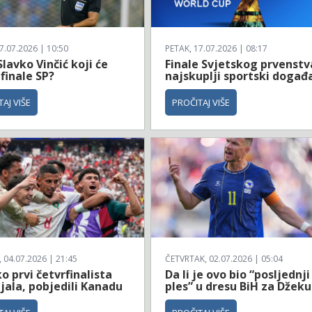
7.07.2026 | 10:50
PETAK, 17.07.2026 | 08:17
Slavko Vinčić koji će
Finale Svjetskog prvenstv
 finale SP?
najskuplji sportski događ
AJ VIŠE
PROČITAJ VIŠE
04.07.2026 | 21:45
ČETVRTAK, 02.07.2026 | 05:04
 prvi četvrfinalista
Da li je ovo bio “posljednji
jala, pobjedili Kanadu
ples” u dresu BiH za Džeku