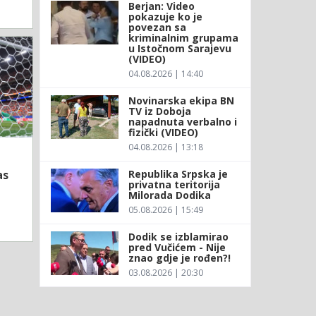
Berjan: Video
pokazuje ko je
povezan sa
kriminalnim grupama
u Istočnom Sarajevu
(VIDEO)
04.08.2026 | 14:40
Novinarska ekipa BN
TV iz Doboja
napadnuta verbalno i
fizički (VIDEO)
04.08.2026 | 13:18
Republika Srpska je
as
privatna teritorija
Milorada Dodika
05.08.2026 | 15:49
Dodik se izblamirao
pred Vučićem - Nije
znao gdje je rođen?!
03.08.2026 | 20:30