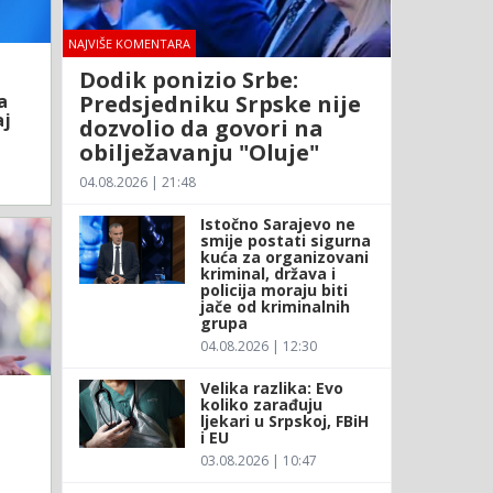
NAJVIŠE KOMENTARA
Dodik ponizio Srbe:
Predsjedniku Srpske nije
a
aj
dozvolio da govori na
obilježavanju "Oluje"
04.08.2026 | 21:48
Istočno Sarajevo ne
smije postati sigurna
kuća za organizovani
kriminal, država i
policija moraju biti
jače od kriminalnih
grupa
04.08.2026 | 12:30
Velika razlika: Evo
koliko zarađuju
ljekari u Srpskoj, FBiH
i EU
03.08.2026 | 10:47