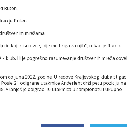
ed Ruten.
ekao je Ruten.
na društvenim mrežama.
ljude koji nisu ovde, nije me briga za njih", rekao je Ruten.
ješ - klub. Ili je pogrešno razumevanje društvenih mreža dove
om do juna 2022. godine. U redove Kraljevskog kluba stigao
. Posle 21 odigrane utakmice Anderleht drži petu poziciju na
 48. Vranješ je odigrao 10 utakmica u šampionatu i ukupno