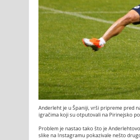
Anderleht je u Španiji, vrši pripreme pred
igračima koji su otputovali na Pirinejsko po
Problem je nastao tako što je Anderlehtovo 
slike na Instagramu pokazivale nešto drug