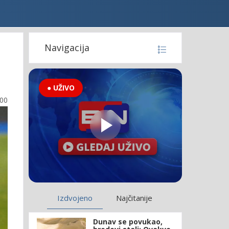
Navigacija
● UŽIVO
:00
Izdvojeno
Najčitanije
Dunav se povukao,