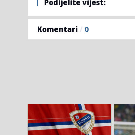
Podijelite vijest:
Komentari
/
0