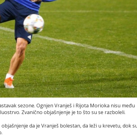
 nastavak sezone. Ognjen Vranješ i Rijota Morioka nisu među
luostrvo. Zvanično objašnjenje je to što su se razboleli.
objašnjenje da je Vranješ bolestan, da leži u krevetu, dok s
o.