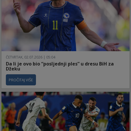
ČETVRTAK, 02.07.2026 | 05:04
Da li je ovo bio “posljednji ples” u dresu BiH za
Džeku
PROČITAJ VIŠE