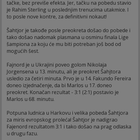
tačke, bez previše efekta. Jer, tačku na pobedu stavio
je Rahim Sterling u poslednjim trenucima utakmice. I
to posle nove kontre, za definitivni nokaut!
Šahtjor je takođe posle preokreta došao do pobede i
tako došao nadomak plasmana u osminu finala Lige
šampiona za koju će mu biti potreban još bod od
mogućih šest.
Fajnord je u Ukrajini poveo golom Nikolaja
Jorgensena u 13. minutu, ali je preokret Šahjtora
usledio za četiri minuta. Prvo je u 14. Fakundo Fereira
doneo izjednačenje, da bi Marlos u 17. doneo
preokret. Konačan rezultat - 3:1 (2:1) postavio je
Marlos u 68. minutu.
Potpuna ludnica u Harkovu i velika pobeda Šahtjora
za miris evropskog proleća! Šahtjor je nadigrao
Fajenord rezultatom 3:1 i tako došao na prag odlaska
u drugu fazu.