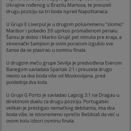
Ukrajine rođenog u Brazilu Marlosa, te preuzeli
drugu poziciju sa tri boda ispred Napolitanaca.
U Grupi E Liverpul je u drugom poluvremenu "slomio"
Maribor i pobedio 3:0 uprkos promašenom penalu.
Šansu je dobio i Marko Grujić pet minuta pre kraja, a
slovenački šampion je ovim porazom izgubio sve
šanse da se plasirao u osminu finala.
U drugom meču grupe Sevilja je predvođena Everom
Banegom savladala Spartak 2:1 i preuzela drugo
mesto sa dva boda više od Moskovljana, pred
poslednja dva kola.
U Grupi G Porto je savladao Lajpcig 3:1 na Dragau u
direktnom duelu za drugu poziciju. Portugalski
velikan je prestigao nemačkog debitanta, ima dva
boda više, te istovremeno sprečio Bešiktaš da već u
ovom kolu izbori osminu finala.