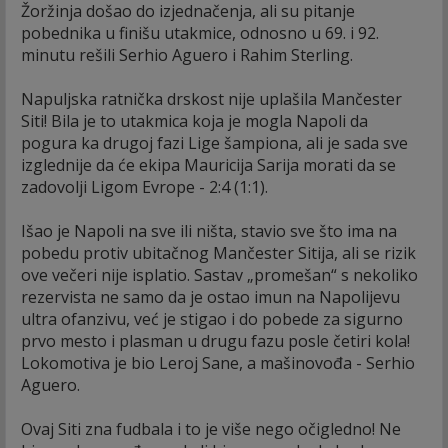
Žoržinja došao do izjednačenja, ali su pitanje
pobednika u finišu utakmice, odnosno u 69. i 92.
minutu rešili Serhio Aguero i Rahim Sterling.
Napuljska ratnička drskost nije uplašila Mančester
Siti! Bila je to utakmica koja je mogla Napoli da
pogura ka drugoj fazi Lige šampiona, ali je sada sve
izglednije da će ekipa Mauricija Sarija morati da se
zadovolji Ligom Evrope - 2:4 (1:1).
Išao je Napoli na sve ili ništa, stavio sve što ima na
pobedu protiv ubitačnog Mančester Sitija, ali se rizik
ove večeri nije isplatio. Sastav „promešan“ s nekoliko
rezervista ne samo da je ostao imun na Napolijevu
ultra ofanzivu, već je stigao i do pobede za sigurno
prvo mesto i plasman u drugu fazu posle četiri kola!
Lokomotiva je bio Leroj Sane, a mašinovođa - Serhio
Aguero.
Ovaj Siti zna fudbala i to je više nego očigledno! Ne