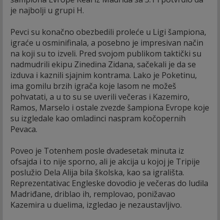
je najbolji u grupi H.
Pevci su konačno obezbedili proleće u Ligi šampiona,
igraće u osminifinala, a posebno je impresivan način
na koji su to izveli. Pred svojom publikom taktički su
nadmudrili ekipu Zinedina Zidana, sačekali je da se
izduva i kaznili sjajnim kontrama. Lako je Poketinu,
ima gomilu brzih igrača koje lasom ne možeš
pohvatati, a u to su se uverili večeras i Kazemiro,
Ramos, Marselo i ostale zvezde šampiona Evrope koje
su izgledale kao omladinci naspram kočopernih
Pevaca.
Poveo je Totenhem posle dvadesetak minuta iz
ofsajda i to nije sporno, ali je akcija u kojoj je Tripije
poslužio Dela Alija bila školska, kao sa igrališta.
Reprezentativac Engleske dovodio je večeras do ludila
Madriđane, driblao ih, remplovao, ponižavao
Kazemira u duelima, izgledao je nezaustavljivo.