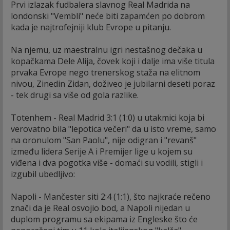
Prvi izlazak fudbalera slavnog Real Madrida na
londonski "Vembli" neće biti zapamćen po dobrom
kada je najtrofejniji klub Evrope u pitanju.
Na njemu, uz maestralnu igri nestašnog dečaka u
kopačkama Dele Alija, čovek koji i dalje ima više titula
prvaka Evrope nego trenerskog staža na elitnom
nivou, Zinedin Zidan, doživeo je jubilarni deseti poraz
- tek drugi sa više od gola razlike.
Totenhem - Real Madrid 3:1 (1:0) u utakmici koja bi
verovatno bila "lepotica večeri" da u isto vreme, samo
na oronulom "San Paolu", nije odigran i "revanš"
između lidera Serije A i Premijer lige u kojem su
viđena i dva pogotka više - domaći su vodili, stigli i
izgubil ubedljivo:
Napoli - Mančester siti 2:4 (1:1), što najkraće rečeno
znači da je Real osvojio bod, a Napoli nijedan u
duplom programu sa ekipama iz Engleske što će