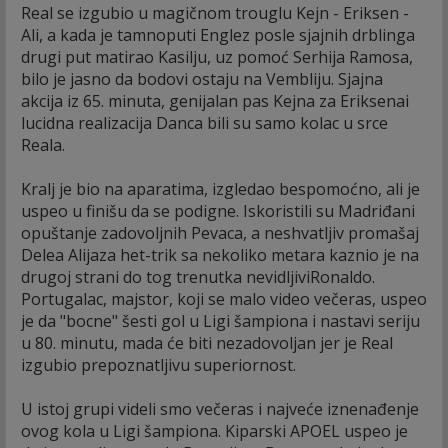
Real se izgubio u magičnom trouglu Kejn - Eriksen -
Ali, a kada je tamnoputi Englez posle sjajnih drblinga
drugi put matirao Kasilju, uz pomoć Serhija Ramosa,
bilo je jasno da bodovi ostaju na Vembliju. Sjajna
akcija iz 65. minuta, genijalan pas Kejna za Eriksenai
lucidna realizacija Danca bili su samo kolac u srce
Reala.
Kralj je bio na aparatima, izgledao bespomoćno, ali je
uspeo u finišu da se podigne. Iskoristili su Madriđani
opuštanje zadovoljnih Pevaca, a neshvatljiv promašaj
Delea Alijaza het-trik sa nekoliko metara kaznio je na
drugoj strani do tog trenutka nevidljiviRonaldo.
Portugalac, majstor, koji se malo video večeras, uspeo
je da "bocne" šesti gol u Ligi šampiona i nastavi seriju
u 80. minutu, mada će biti nezadovoljan jer je Real
izgubio prepoznatljivu superiornost.
U istoj grupi videli smo večeras i najveće iznenađenje
ovog kola u Ligi šampiona. Kiparski APOEL uspeo je