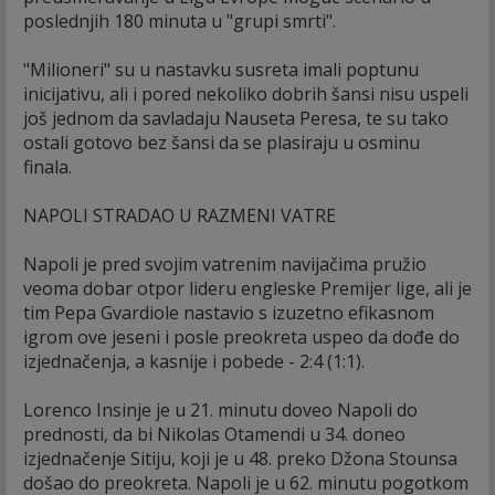
poslednjih 180 minuta u "grupi smrti".
"Milioneri" su u nastavku susreta imali poptunu
inicijativu, ali i pored nekoliko dobrih šansi nisu uspeli
još jednom da savladaju Nauseta Peresa, te su tako
ostali gotovo bez šansi da se plasiraju u osminu
finala.
NAPOLI STRADAO U RAZMENI VATRE
Napoli je pred svojim vatrenim navijačima pružio
veoma dobar otpor lideru engleske Premijer lige, ali je
tim Pepa Gvardiole nastavio s izuzetno efikasnom
igrom ove jeseni i posle preokreta uspeo da dođe do
izjednačenja, a kasnije i pobede - 2:4 (1:1).
Lorenco Insinje je u 21. minutu doveo Napoli do
prednosti, da bi Nikolas Otamendi u 34. doneo
izjednačenje Sitiju, koji je u 48. preko Džona Stounsa
došao do preokreta. Napoli je u 62. minutu pogotkom