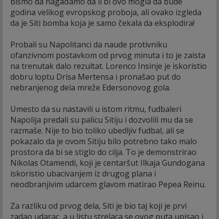
bismo da nagađamo da li bi ovo mogla da bude
godina velikog evropskog proboja, ali ovako izgleda
da je Siti bomba koja je samo čekala da eksplodira!
Probali su Napolitanci da naude protivniku
ofanzivnom postavkom od prvog minuta i to je zaista
na trenutak dalo rezultat. Lorenco Insinje je iskoristio
dobru loptu Drisa Mertensa i pronašao put do
nebranjenog dela mreže Edersonovog gola.
Umesto da su nastavili u istom ritmu, fudbaleri
Napolija predali su palicu Sitiju i dozvolili mu da se
razmaše. Nije to bio toliko ubedljiv fudbal, ali se
pokazalo da je ovom Sitiju bilo potrebno tako malo
prostora da bi se stiglo do cilja. To je demonstrirao
Nikolas Otamendi, koji je centaršut Ilkaja Gundogana
iskoristio ubacivanjem iz drugog plana i
neodbranjivim udarcem glavom matirao Pepea Reinu.
Za razliku od prvog dela, Siti je bio taj koji je prvi
zadao udarac, a u listu strelaca se ovog puta upisao i