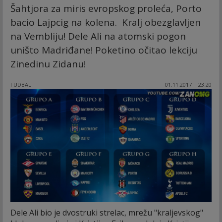
Šahtjora za miris evropskog proleća, Porto
bacio Lajpcig na kolena. Kralj obezglavljen
na Vembliju! Dele Ali na atomski pogon
uništo Madriđane! Poketino očitao lekciju
Zinedinu Zidanu!
FUDBAL
01.11.2017 | 23:20
Dele Ali bio je dvostruki strelac, mrežu "kraljevskog"