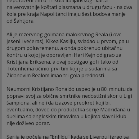
neporaženi tim u 11 kola italijanskog "kalča"
najverovatnije koštati plasmana u drugu fazu - na dva
kola pre kraja Napolitanci imaju šest bodova manje
od Šahtjora.
Ali je rezervnog golmana malokrvnog Reala (i ove
jeseni i večeras), Kikea Kasilju, svladao u prvom, pa u
drugom poluvremenu, a onda pokrenuo ubitačnu
kontru u kojoj je oporavljeni Hari Kejn odigrao za
Kristijana Eriksena, a ovaj postigao gol i tako od
Totenhema učinio prvi tim koji je u sudarima sa
Zidanovim Realom imao tri gola prednosti.
Neumorni Kristijano Ronaldo uspeo je u 80. minutu da
popravi svoj za obične smrtnike nedostižni skor u Ligi
šampiona, ali ne i da izazove preokret koji bi,
eventualno, doveo do produžetka serije Madriđana u
duelima sa engleskim timovima u kojima slavni klub
nije doživeo poraz.
Serija je počela na "Enfildu" kada se Liverpul igrao sa