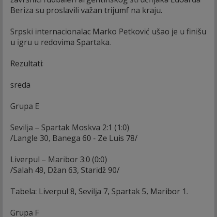
Beriza su proslavili važan trijumf na kraju.
Srpski internacionalac Marko Petković ušao je u finišu
u igru u redovima Spartaka.
Rezultati:
sreda
Grupa E
Sevilja – Spartak Moskva 2:1 (1:0)
/Langle 30, Banega 60 - Ze Luis 78/
Liverpul – Maribor 3:0 (0:0)
/Salah 49, Džan 63, Staridž 90/
Tabela: Liverpul 8, Sevilja 7, Spartak 5, Maribor 1.
Grupa F