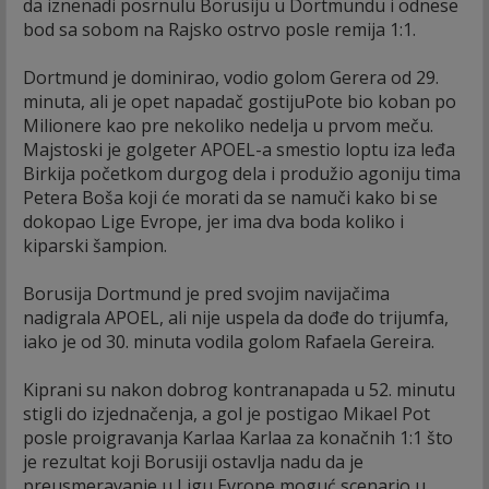
da iznenadi posrnulu Borusiju u Dortmundu i odnese
bod sa sobom na Rajsko ostrvo posle remija 1:1.
Dortmund je dominirao, vodio golom Gerera od 29.
minuta, ali je opet napadač gostijuPote bio koban po
Milionere kao pre nekoliko nedelja u prvom meču.
Majstoski je golgeter APOEL-a smestio loptu iza leđa
Birkija početkom durgog dela i produžio agoniju tima
Petera Boša koji će morati da se namuči kako bi se
dokopao Lige Evrope, jer ima dva boda koliko i
kiparski šampion.
Borusija Dortmund je pred svojim navijačima
nadigrala APOEL, ali nije uspela da dođe do trijumfa,
iako je od 30. minuta vodila golom Rafaela Gereira.
Kiprani su nakon dobrog kontranapada u 52. minutu
stigli do izjednačenja, a gol je postigao Mikael Pot
posle proigravanja Karlaa Karlaa za konačnih 1:1 što
je rezultat koji Borusiji ostavlja nadu da je
preusmeravanje u Ligu Evrope moguć scenario u