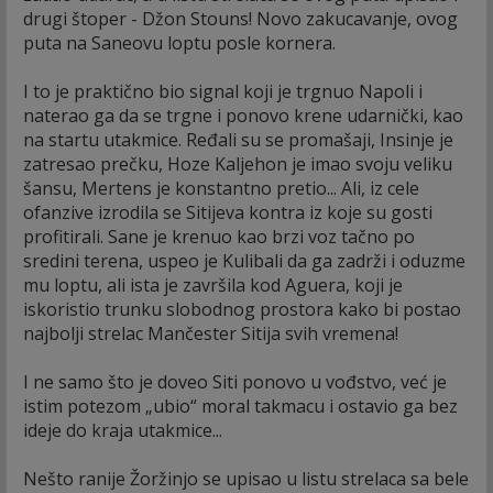
drugi štoper - Džon Stouns! Novo zakucavanje, ovog
puta na Saneovu loptu posle kornera.
I to je praktično bio signal koji je trgnuo Napoli i
naterao ga da se trgne i ponovo krene udarnički, kao
na startu utakmice. Ređali su se promašaji, Insinje je
zatresao prečku, Hoze Kaljehon je imao svoju veliku
šansu, Mertens je konstantno pretio... Ali, iz cele
ofanzive izrodila se Sitijeva kontra iz koje su gosti
profitirali. Sane je krenuo kao brzi voz tačno po
sredini terena, uspeo je Kulibali da ga zadrži i oduzme
mu loptu, ali ista je završila kod Aguera, koji je
iskoristio trunku slobodnog prostora kako bi postao
najbolji strelac Mančester Sitija svih vremena!
I ne samo što je doveo Siti ponovo u vođstvo, već je
istim potezom „ubio“ moral takmacu i ostavio ga bez
ideje do kraja utakmice...
Nešto ranije Žoržinjo se upisao u listu strelaca sa bele