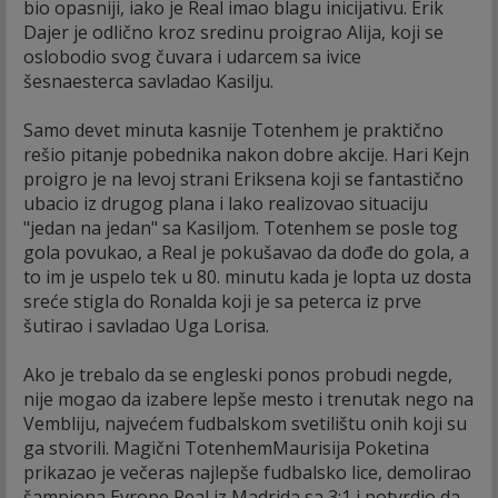
bio opasniji, iako je Real imao blagu inicijativu. Erik
Dajer je odlično kroz sredinu proigrao Alija, koji se
oslobodio svog čuvara i udarcem sa ivice
šesnaesterca savladao Kasilju.
Samo devet minuta kasnije Totenhem je praktično
rešio pitanje pobednika nakon dobre akcije. Hari Kejn
proigro je na levoj strani Eriksena koji se fantastično
ubacio iz drugog plana i lako realizovao situaciju
"jedan na jedan" sa Kasiljom. Totenhem se posle tog
gola povukao, a Real je pokušavao da dođe do gola, a
to im je uspelo tek u 80. minutu kada je lopta uz dosta
sreće stigla do Ronalda koji je sa peterca iz prve
šutirao i savladao Uga Lorisa.
Ako je trebalo da se engleski ponos probudi negde,
nije mogao da izabere lepše mesto i trenutak nego na
Vembliju, najvećem fudbalskom svetilištu onih koji su
ga stvorili. Magični TotenhemMaurisija Poketina
prikazao je večeras najlepše fudbalsko lice, demolirao
šampiona Evrope Real iz Madrida sa 3:1 i potvrdio da