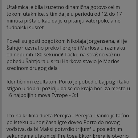
Utakmica je bila izuzetno dinamična gotovo celim
tokom utakmice, s tim da je u periodu od 12. do 17.
minuta prštalo kao da je u pitanju vaterpolo, a ne
fudbalski susret.
Poveli su gosti pogotkom Nikolaja Jorgensena, ali je
Šahtjor uzvratio preko Ferejre i Marlosa u razmaku
od nepunih 180 sekundi! Tačku na strašno važnu
pobedu Šahtjora u srcu Harkova stavio je Marlos
sredinom drugog dela.
Identičnim rezultatom Porto je pobedio Lajpcig i tako
stigao u dobru poziciju da se do kraja bori za mesto u
16 najboljih timova Evrope - 3:1.
I to na krilima dueta Perejra - Perejra. Danilo je tačno
po isteku punog časa igre doveo Porto do novog
vođstva, da bi Maksi potvrdio trijumf u poslednjim
sekundama utakmice! Pre toga Ektor Erera je otvorio