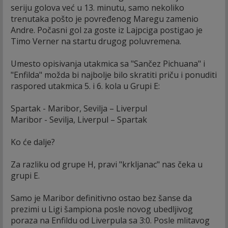
seriju golova već u 13. minutu, samo nekoliko
trenutaka pošto je povređenog Maregu zamenio
Andre. Počasni gol za goste iz Lajpciga postigao je
Timo Verner na startu drugog poluvremena.
Umesto opisivanja utakmica sa "Sančez Pichuana" i
"Enfilda" možda bi najbolje bilo skratiti priču i ponuditi
raspored utakmica 5. i 6. kola u Grupi E:
Spartak - Maribor, Sevilja – Liverpul
Maribor - Sevilja, Liverpul – Spartak
Ko će dalje?
Za razliku od grupe H, pravi "krkljanac" nas čeka u
grupi E.
Samo je Maribor definitivno ostao bez šanse da
prezimi u Ligi šampiona posle novog ubedljivog
poraza na Enfildu od Liverpula sa 3:0. Posle mlitavog