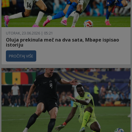
UTORAK, 23.06.2026 | 05:21
Oluja prekinula meč na dva sata, Mbape ispisao
istoriju
PROČITAJ VIŠE