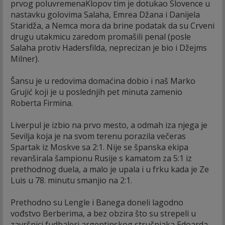
prvog poluvremenaKlopov tim je dotukao Slovence u
nastavku golovima Salaha, Emrea Džana i Danijela
Staridža, a Nemca mora da brine podatak da su Crveni
drugu utakmicu zaredom promašili penal (posle
Salaha protiv Hadersfilda, neprecizan je bio i Džejms
Milner).
Šansu je u redovima domaćina dobio i naš Marko
Grujić koji je u poslednjih pet minuta zamenio
Roberta Firmina.
Liverpul je izbio na prvo mesto, a odmah iza njega je
Sevilja koja je na svom terenu porazila večeras
Spartak iz Moskve sa 2:1. Nije se španska ekipa
revanširala šampionu Rusije s kamatom za 5:1 iz
prethodnog duela, a malo je upala i u frku kada je Ze
Luis u 78. minutu smanjio na 2:1.
Prethodno su Lengle i Banega doneli lagodno
vođstvo Berberima, a bez obzira što su strepeli u
završnici fudbaleri argentinskog stručnjaka Edoarda