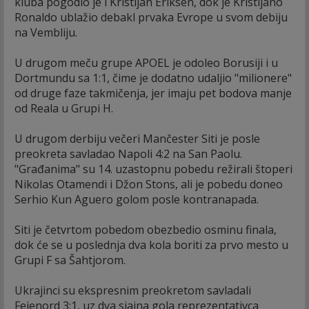
kluba pogodio je i Kristijan Eriksen, dok je Kristijano
Ronaldo ublažio debakl prvaka Evrope u svom debiju
na Vembliju.
U drugom meču grupe APOEL je odoleo Borusiji i u
Dortmundu sa 1:1, čime je dodatno udaljio "milionere"
od druge faze takmičenja, jer imaju pet bodova manje
od Reala u Grupi H.
U drugom derbiju večeri Mančester Siti je posle
preokreta savladao Napoli 4:2 na San Paolu.
"Građanima" su 14. uzastopnu pobedu režirali štoperi
Nikolas Otamendi i Džon Stons, ali je pobedu doneo
Serhio Kun Aguero golom posle kontranapada.
Siti je četvrtom pobedom obezbedio osminu finala,
dok će se u poslednja dva kola boriti za prvo mesto u
Grupi F sa Šahtjorom.
Ukrajinci su ekspresnim preokretom savladali
Fejenord 3:1, uz dva sjajna gola reprezentativca