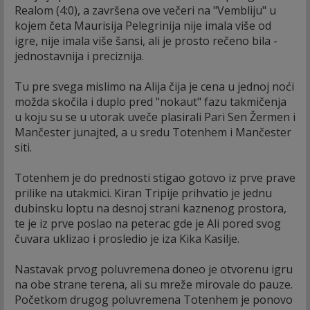
Realom (4:0), a završena ove večeri na "Vembliju" u
kojem četa Maurisija Pelegrinija nije imala više od
igre, nije imala više šansi, ali je prosto rečeno bila -
jednostavnija i preciznija.
Tu pre svega mislimo na Alija čija je cena u jednoj noći
možda skočila i duplo pred "nokaut" fazu takmičenja
u koju su se u utorak uveče plasirali Pari Sen Žermen i
Mančester junajted, a u sredu Totenhem i Mančester
siti.
Totenhem je do prednosti stigao gotovo iz prve prave
prilike na utakmici. Kiran Tripije prihvatio je jednu
dubinsku loptu na desnoj strani kaznenog prostora,
te je iz prve poslao na peterac gde je Ali pored svog
čuvara uklizao i prosledio je iza Kika Kasilje.
Nastavak prvog poluvremena doneo je otvorenu igru
na obe strane terena, ali su mreže mirovale do pauze.
Početkom drugog poluvremena Totenhem je ponovo