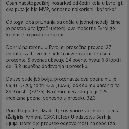
Osamnaestogodišnji košarkaš od četiri kola u Evroligi,
dva puta je bio MVP, odnosno najkorisniji košarkaš.
Od toga, oba priznanja su došla u jednoj nedelji, čime
je postao prvi igrač u istoriji ove moderne Evrolige
kojem je to pošlo za rukom.
Dončić na terenu u Evroligi prosečno provodi 27
minuta i za to vreme beleži neverovatne brojke i
procente. Slovenac ubacuje 24 poena, hvata 6,8 lopti i
deli 3,8 uspešna dodavanja u proseku.
Da sve bude još bolje, procenat za dva poena mu je
65,4 (17/26), za tri 43,5 (10/23), dok su mu bacanja na
88,9 odsto (32/36). Na četiri meča skupio je 129
indeksna poena, odnosno u proseku 32,3.
Pored toga Real Madrid je ostvario sva četiri trijumfa
(Žalgiris, Armani, CSKA i Efes). U odsustvu Serhija
Ljulja, Dončić je preuzeo odgovornost na sebe i za