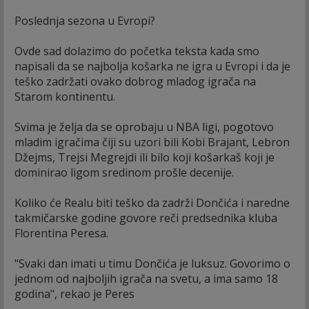
Poslednja sezona u Evropi?
Ovde sad dolazimo do početka teksta kada smo
napisali da se najbolja košarka ne igra u Evropi i da je
teško zadržati ovako dobrog mladog igrača na
Starom kontinentu.
Svima je želja da se oprobaju u NBA ligi, pogotovo
mladim igračima čiji su uzori bili Kobi Brajant, Lebron
Džejms, Trejsi Megrejdi ili bilo koji košarkaš koji je
dominirao ligom sredinom prošle decenije.
Koliko će Realu biti teško da zadrži Dončića i naredne
takmičarske godine govore reči predsednika kluba
Florentina Peresa.
"Svaki dan imati u timu Dončića je luksuz. Govorimo o
jednom od najboljih igrača na svetu, a ima samo 18
godina", rekao je Peres