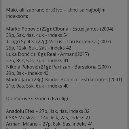
Malo, ali izabrano društvo – klinci sa najboljim
indeksom:
Marko Popović (22g): Cibona - Estudijantes (2004)
39p, 5sk, 4as, 4uk - indeks 54
Tijago Spliter (22g): Virtus - Tau Keramika (2007)
25p, 12sk, 6uk, 2as - indeks 42
Luka Dončić (18g): Real - Armani(2017)
27p, 8sk, 5as, 3uk - indeks 41
Nikola Peković (21g): Partizan - Barselona (2007)
29p, 8sk - indeks 40
Marko Jarić (23g): Kinder Bolonja - Estudijantes (2001)
21p, 9as, 5sk, 6uk - indeks 40
Dončić ove sezone u Evroligi:
Anadolu Efes – 27p, 4sk, 4as, indeks 32
CSKA Moskva – 14p, 6sk, 2as, indeks 21
Armani Milano – 27p, 8sk, 5as, indeks 41