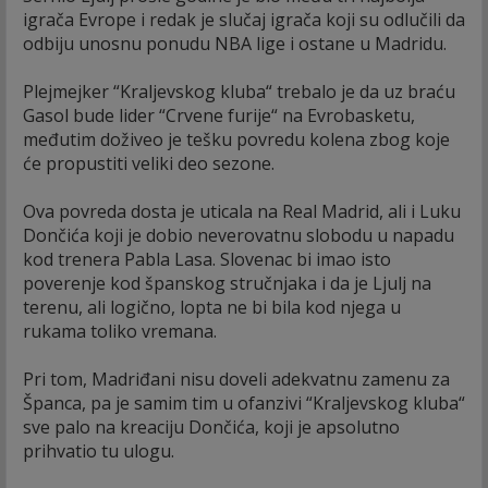
igrača Evrope i redak je slučaj igrača koji su odlučili da
odbiju unosnu ponudu NBA lige i ostane u Madridu.
Plejmejker “Kraljevskog kluba“ trebalo je da uz braću
Gasol bude lider “Crvene furije“ na Evrobasketu,
međutim doživeo je tešku povredu kolena zbog koje
će propustiti veliki deo sezone.
Ova povreda dosta je uticala na Real Madrid, ali i Luku
Dončića koji je dobio neverovatnu slobodu u napadu
kod trenera Pabla Lasa. Slovenac bi imao isto
poverenje kod španskog stručnjaka i da je Ljulj na
terenu, ali logično, lopta ne bi bila kod njega u
rukama toliko vremana.
Pri tom, Madriđani nisu doveli adekvatnu zamenu za
Španca, pa je samim tim u ofanzivi “Kraljevskog kluba“
sve palo na kreaciju Dončića, koji je apsolutno
prihvatio tu ulogu.