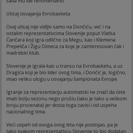
sada mu ide fenomenalno.
Uticaj osvajanja Evrobasketa
Ovaj uticaj nije vidljiv samo na Dončiću, već i na
ostalim reprezentativcima Slovenije poput Vlatka
Čančara koji igra odlično za Megu, kao i Klemena
Prepeliča i Žigu Dimeca za koje je zainteresovan čak i
madridski klub.
Slovenije je igrala kao u transu na Evrobasketu, a uz
Dragića koji je bio lider ovog tima, i Dončić je, logično,
imao veliku ulogu u osvajanju šampionata Evrope.
Igranje za reprezentaciju automatski ne znači da ćete
imati bolju sezonu nego prošlu (iako je tako u velikom
broju procenata) jer dosta toga zavisi i od uspeha
nacionalnog tima.
Veći uspeh od ovoga ovog leta nije postojao, pa je
tako svakom reprezentativcu Slovenije to bio dodatan