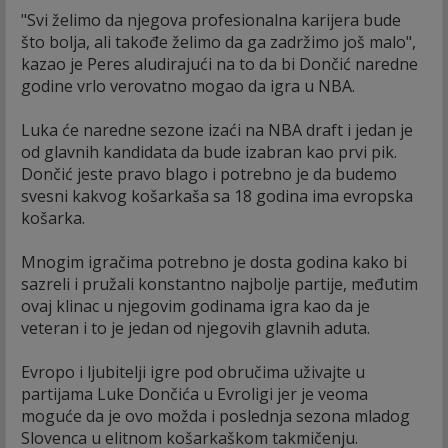
"Svi želimo da njegova profesionalna karijera bude
što bolja, ali takođe želimo da ga zadržimo još malo",
kazao je Peres aludirajući na to da bi Dončić naredne
godine vrlo verovatno mogao da igra u NBA.
Luka će naredne sezone izaći na NBA draft i jedan je
od glavnih kandidata da bude izabran kao prvi pik.
Dončić jeste pravo blago i potrebno je da budemo
svesni kakvog košarkaša sa 18 godina ima evropska
košarka.
Mnogim igračima potrebno je dosta godina kako bi
sazreli i pružali konstantno najbolje partije, međutim
ovaj klinac u njegovim godinama igra kao da je
veteran i to je jedan od njegovih glavnih aduta.
Evropo i ljubitelji igre pod obručima uživajte u
partijama Luke Dončića u Evroligi jer je veoma
moguće da je ovo možda i poslednja sezona mladog
Slovenca u elitnom košarkaškom takmičenju.