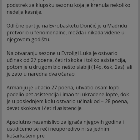
podstrek za klupsku sezonu koja je krenula nekoliko
nedelja kasnije.
Odlične partije na Evrobasketu Dončić je u Madridu
pretvorio u fenomenalne, možda i nikada viđene u
njegovom godištu.
Na otvaranju sezone u Evroligi Luka je ostvario
učinak od 27 poena, četiri skoka i toliko asistencija,
potom je u drugom bio nešto slabiji (14p, 6sk, 2as), ali
je zato u naredna dva očarao.
Armaniju je ubacio 27 poena, uhvatio osam lopti,
podelio pet asistencija i imao tri ukradene lopte, dok
je u poslednjem kolu ostvario učinak od – 28 poena,
devet skokova i četiri asistencije.
Apsolutno nezamislivo za igrača njegovih godina i
usudićemo se reći neuporedivo ni sa jednim
košarkašem pre.