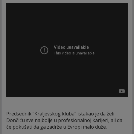
Predsednik "Kraljevskog kluba" istakao je da želi
Dončiću sve najbolje u profesionalnoj karijeri, ali da
će pokušati da ga zadrže u Evropi malo duže.