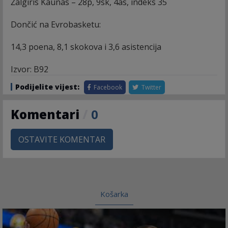
Žalgiris Kaunas – 28p, 9sk, 4as, indeks 35
Dončić na Evrobasketu:
14,3 poena, 8,1 skokova i 3,6 asistencija
Izvor: B92
Podijelite vijest:
Facebook
Twitter
Komentari
/
0
OSTAVITE KOMENTAR
Košarka