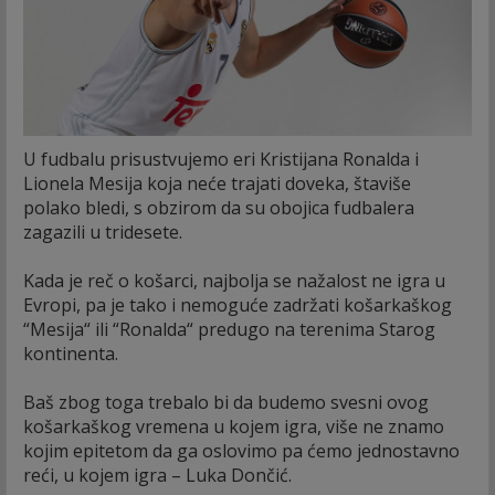
U fudbalu prisustvujemo eri Kristijana Ronalda i
Lionela Mesija koja neće trajati doveka, štaviše
polako bledi, s obzirom da su obojica fudbalera
zagazili u tridesete.
Kada je reč o košarci, najbolja se nažalost ne igra u
Evropi, pa je tako i nemoguće zadržati košarkaškog
“Mesija“ ili “Ronalda“ predugo na terenima Starog
kontinenta.
Baš zbog toga trebalo bi da budemo svesni ovog
košarkaškog vremena u kojem igra, više ne znamo
kojim epitetom da ga oslovimo pa ćemo jednostavno
reći, u kojem igra – Luka Dončić.