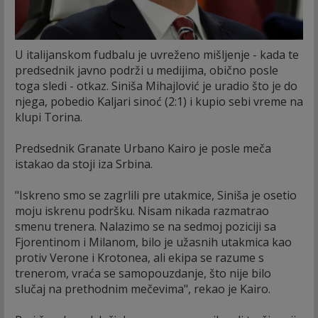
U italijanskom fudbalu je uvreženo mišljenje - kada te
predsednik javno podrži u medijima, obično posle
toga sledi - otkaz. Siniša Mihajlović je uradio što je do
njega, pobedio Kaljari sinoć (2:1) i kupio sebi vreme na
klupi Torina.
Predsednik Granate Urbano Kairo je posle meča
istakao da stoji iza Srbina.
"Iskreno smo se zagrlili pre utakmice, Siniša je osetio
moju iskrenu podršku. Nisam nikada razmatrao
smenu trenera. Nalazimo se na sedmoj poziciji sa
Fjorentinom i Milanom, bilo je užasnih utakmica kao
protiv Verone i Krotonea, ali ekipa se razume s
trenerom, vraća se samopouzdanje, što nije bilo
slučaj na prethodnim mečevima", rekao je Kairo.