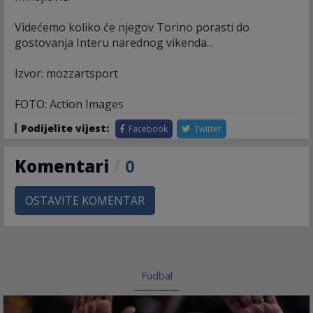
Videćemo koliko će njegov Torino porasti do
gostovanja Interu narednog vikenda...
Izvor: mozzartsport
FOTO: Action Images
Podijelite vijest:
Facebook
Twitter
Komentari
/
0
OSTAVITE KOMENTAR
Fudbal