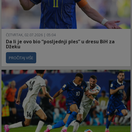
ČETVRTAK, 02.07.2026 | 05:04
Da li je ovo bio “posljednji ples” u dresu BiH za
Džeku
PROČITAJ VIŠE