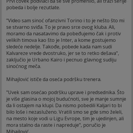
Prvi čovek podvlači da se sve promenilo, ali traži serije
pobeda i bolje rezutlate.
"Video sam sinoć ofanzivni Torino i to je nešto što mi
se stvarno sviđa. To je pravo srce ovog kluba. Ali,
moramo da nasatavimo da pobeđujemo čak i protiv
velikih timova kao što je Inter, a kome gostujemo
sledeće nedelje. Takođe, pobede kada nam sudi
Kalvareze vrede dvostruko, jer se to retko dešava",
zaključio je Urbano Kairo i pecnuo glavnog sudiju
sinoćnog meča.
Mihajlović ističe da oseća podršku trenera.
"Uvek sam osećao podršku uprave i predsednika. Što
je više glasina o mojoj budućnoti, sve je manje sumnje
da li ostajem na klupi. Da nismo pobedili Kaljari to bi
bilo loše i nezasluženo. Vratili smo se gde smo želeli,
na mesto koje vodi u Ligu Evrope, tim je ujedinjen, ali
mora stalno da raste i napreduje", poručio je
Mihajlović.