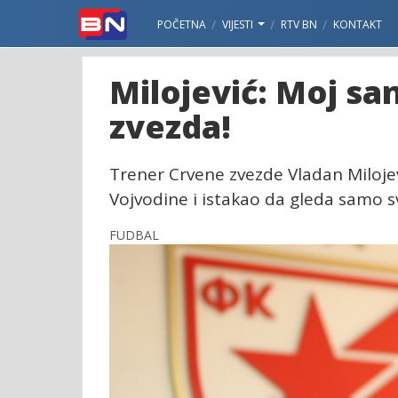
POČETNA
VIJESTI
RTV BN
KONTAKT
Milojević: Moj s
zvezda!
Trener Crvene zvezde Vladan Milojev
Vojvodine i istakao da gleda samo sv
FUDBAL