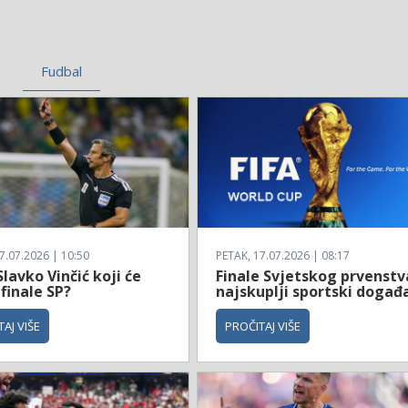
Fudbal
7.07.2026 | 10:50
PETAK, 17.07.2026 | 08:17
Slavko Vinčić koji će
Finale Svjetskog prvenstv
 finale SP?
najskuplji sportski događ
AJ VIŠE
PROČITAJ VIŠE