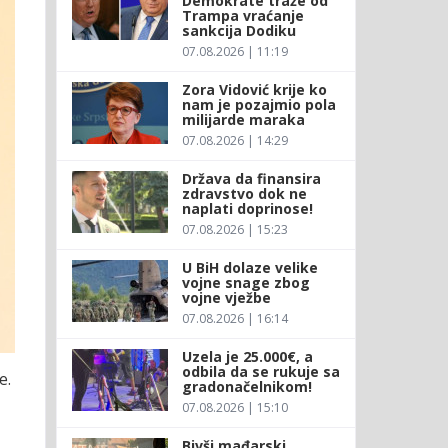
Demokrate traže od
Trampa vraćanje
sankcija Dodiku
07.08.2026 | 11:19
Zora Vidović krije ko
nam je pozajmio pola
milijarde maraka
07.08.2026 | 14:29
Država da finansira
zdravstvo dok ne
naplati doprinose!
07.08.2026 | 15:23
U BiH dolaze velike
vojne snage zbog
vojne vježbe
07.08.2026 | 16:14
Uzela je 25.000€, a
odbila da se rukuje sa
e.
gradonačelnikom!
07.08.2026 | 15:10
Bivši mađarski