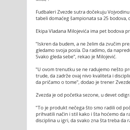
Fudbaleri Zvezde sutra dočekuju Vojvodinu u
tabeli domaćeg šampionata sa 25 bodova, do
Ekipa Vladana Milojevića ima pet bodova pr
"Iskren da budem, a ne želim da zvučim pre
gledamo svoja posla. Da radimo, da napred
Svako gleda sebe", rekao je Milojević.
"U ovom trenutku se ne radujemo nešto pret
trude, da zadrže ovaj nivo kvaliteta i disci
da pričamo o tome", dodao je trener Zvezde
Zvezda je od početka sezone, u devet odigra
"To je produkt nečega što smo radili od poč
prihvatili način i stil kako i šta hoćemo d
disciplina u igri, da svako zna šta treba da r