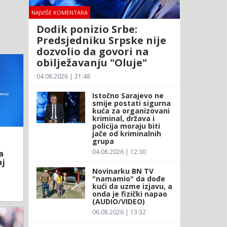
NAJVIŠE KOMENTARA
Dodik ponizio Srbe:
Predsjedniku Srpske nije
dozvolio da govori na
obilježavanju "Oluje"
04.08.2026 | 21:48
Istočno Sarajevo ne
smije postati sigurna
kuća za organizovani
kriminal, država i
policija moraju biti
jače od kriminalnih
grupa
04.08.2026 | 12:30
a
aj
Novinarku BN TV
"namamio" da dođe
kući da uzme izjavu, a
onda je fizički napao
(AUDIO/VIDEO)
06.08.2026 | 13:32