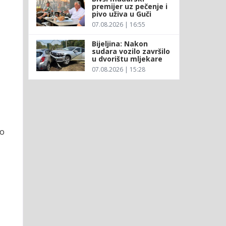
premijer uz pečenje i
pivo uživa u Guči
07.08.2026 | 16:55
Bijeljina: Nakon
sudara vozilo završilo
u dvorištu mljekare
07.08.2026 | 15:28
mo