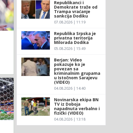
Republikanci i
Demokrate traže od
Trampa vraćanje
sankcija Dodiku
07.08.2026 | 11:19
Republika Srpska je
privatna teritorija
Milorada Dodika
05.08.2026 | 15:49
Berjan: Video
pokazuje ko je
povezan sa
kriminalnim grupama
u Istočnom Sarajevu
(VIDEO)
04.08.2026 | 14:40
Novinarska ekipa BN
TV iz Doboja
napadnuta verbalno i
fizički (VIDEO)
04.08.2026 | 13:18