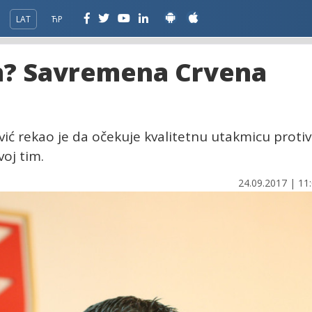
LAT
ЋР
an? Savremena Crvena
ić rekao je da očekuje kvalitetnu utakmicu protiv
oj tim.
24.09.2017 | 11