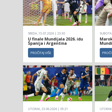
SREDA, 15.07.2026 | 23:30
SUBOTA, 
U finale Mundijala 2026. idu
Maroko
Španija i Argentina
Mundi
PROČITAJ VIŠE
PROČIT
UTORAK, 23.06.2026 | 05:21
UTORAK, 