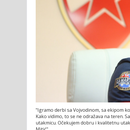
"Igramo derbi sa Vojvodinom, sa ekipom koj
Kako vidimo, to se ne odražava na teren. S
utakmicu. Očekujem dobru i kvalitetnu utak
Mitić".