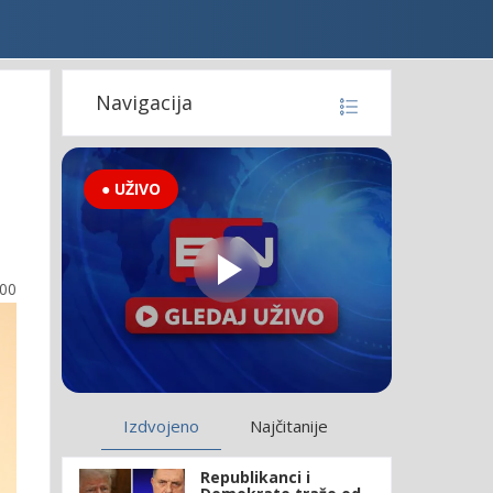
Navigacija
● UŽIVO
:00
Izdvojeno
Najčitanije
Republikanci i