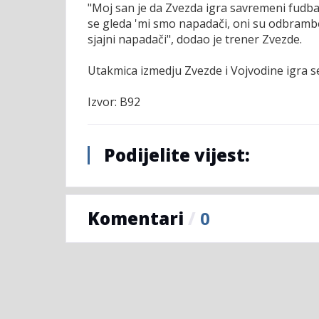
"Moj san je da Zvezda igra savremeni fudbal
se gleda 'mi smo napadači, oni su odbramben
sjajni napadači", dodao je trener Zvezde.
Utakmica izmedju Zvezde i Vojvodine igra se
Izvor: B92
Podijelite vijest:
Komentari
/
0