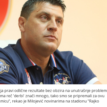
a pravi odlične rezultate bez obzira na unutrašnje problem
ama reč 'derbi' znači mnogo, tako smo se pripremali za ovu
micu", rekao je Milojević novinarima na stadionu "Rajko