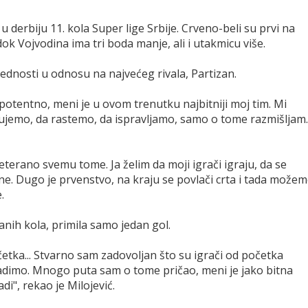
 derbiju 11. kola Super lige Srbije. Crveno-beli su prvi na
k Vojvodina ima tri boda manje, ali i utakmicu više.
ednosti u odnosu na najvećeg rivala, Partizan.
potentno, meni je u ovom trenutku najbitniji moj tim. Mi
ujemo, da rastemo, da ispravljamo, samo o tome razmišljam.
erano svemu tome. Ja želim da moji igrači igraju, da se
pline. Dugo je prvenstvo, na kraju se povlači crta i tada može
.
nih kola, primila samo jedan gol.
etka... Stvarno sam zadovoljan što su igrači od početka
a radimo. Mnogo puta sam o tome pričao, meni je jako bitna
adi", rekao je Milojević.