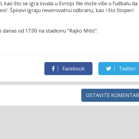
, kao što se igra svuda u Evropi. Ne može više u fudbalu da
i'. Špicevi igraju neverovatnu odbranu, kao i što štoperi
 danas od 17.00 na stadionu "Rajko Mitić".
Facebook
Twitter
OSTAVITE KOMENTAR