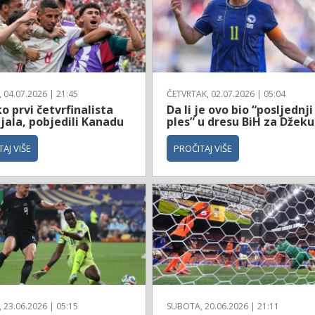
04.07.2026 | 21:45
ČETVRTAK, 02.07.2026 | 05:04
 prvi četvrfinalista
Da li je ovo bio “posljednji
jala, pobjedili Kanadu
ples” u dresu BiH za Džeku
AJ VIŠE
PROČITAJ VIŠE
23.06.2026 | 05:15
SUBOTA, 20.06.2026 | 21:11