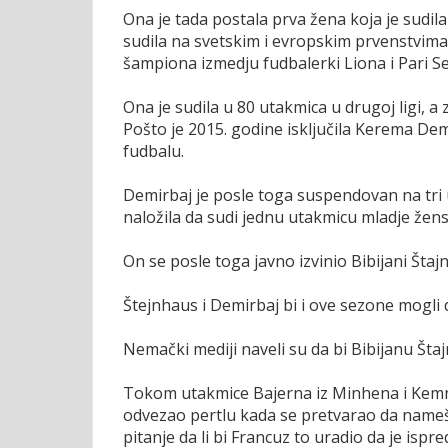
Ona je tada postala prva žena koja je sudi
sudila na svetskim i evropskim prvenstvima z
šampiona izmedju fudbalerki Liona i Pari 
Ona je sudila u 80 utakmica u drugoj ligi, 
Pošto je 2015. godine isključila Kerema De
fudbalu.
Demirbaj je posle toga suspendovan na tri 
naložila da sudi jednu utakmicu mladje žens
On se posle toga javno izvinio Bibijani Štajn
Štejnhaus i Demirbaj bi i ove sezone mogli
Nemački mediji naveli su da bi Bibijanu Štaj
Tokom utakmice Bajerna iz Minhena i Kemnic
odvezao pertlu kada se pretvarao da namešt
pitanje da li bi Francuz to uradio da je ispre