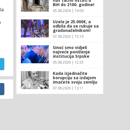
nas tačno ostati u
BiH do 2100. godine!
la
05.08.2026 | 10:00
Uzela je 25.000€, a
p
odbila da se rukuje sa
gradonačelnikom!
07.08.2026 | 15:10
Sinoć smo vidjeli
najveće poniženje
institucija Srpske
05.08.2026 | 12:25
Kada izjednačite
korupciju sa izdajom
imaćete svoju zemlju
07.08.2026 | 13:11