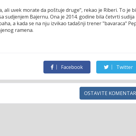
la, ali uvek morate da poštuje druge", rekao je Riberi. To je bi
a sudjenjem Bajernu. Ona je 2014. godine bila četvrti sudija
aha, a kada se na nju izvikao tadašnji trener "bavaraca" Pe
 njenog ramena.
Facebook
Twitter
OSTAVITE KOMENTAR