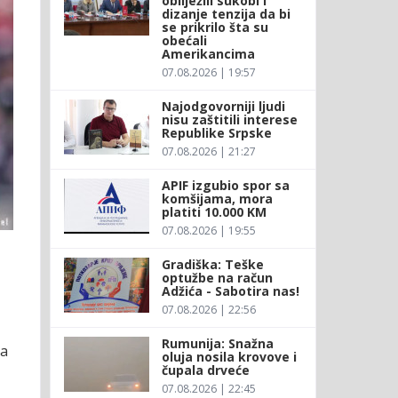
obilježili sukobi i
dizanje tenzija da bi
se prikrilo šta su
obećali
Amerikancima
07.08.2026 | 19:57
Najodgovorniji ljudi
nisu zaštitili interese
Republike Srpske
07.08.2026 | 21:27
APIF izgubio spor sa
komšijama, mora
platiti 10.000 KM
07.08.2026 | 19:55
Gradiška: Teške
optužbe na račun
Adžića - Sabotira nas!
07.08.2026 | 22:56
Rumunija: Snažna
za
oluja nosila krovove i
čupala drveće
07.08.2026 | 22:45