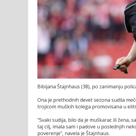
Bibijana Štajnhaus (38), po zanimanju polica
Ona je prethodnih devet sezona sudila mečev
trojicom muških kolega promovisana u elit
"Svaki sudija, bilo da je muškarac ili žena,
taj cilj, imala sam i padove u poslednjih ne
poverenje", navela je Štajnhaus.