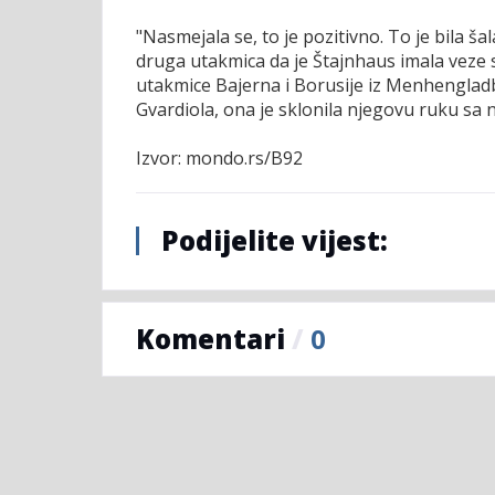
"Nasmejala se, to je pozitivno. To je bila ša
druga utakmica da je Štajnhaus imala veze s
utakmice Bajerna i Borusije iz Menhengladb
Gvardiola, ona je sklonila njegovu ruku sa
Izvor: mondo.rs/B92
Podijelite vijest:
Komentari
/
0