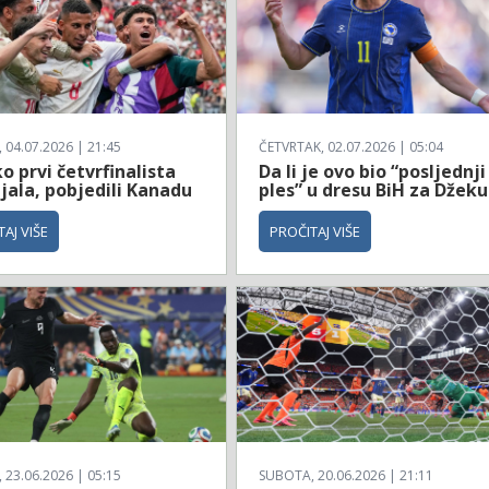
04.07.2026 | 21:45
ČETVRTAK, 02.07.2026 | 05:04
 prvi četvrfinalista
Da li je ovo bio “posljednji
jala, pobjedili Kanadu
ples” u dresu BiH za Džeku
AJ VIŠE
PROČITAJ VIŠE
23.06.2026 | 05:15
SUBOTA, 20.06.2026 | 21:11