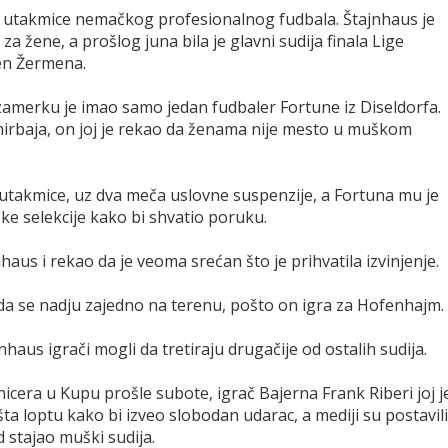
la utakmice nemačkog profesionalnog fudbala. Štajnhaus je
a žene, a prošlog juna bila je glavni sudija finala Lige
Sen Žermena.
a zamerku je imao samo jedan fudbaler Fortune iz Diseldorfa.
mirbaja, on joj je rekao da ženama nije mesto u muškom
utakmice, uz dva meča uslovne suspenzije, a Fortuna mu je
ke selekcije kako bi shvatio poruku.
haus i rekao da je veoma srećan što je prihvatila izvinjenje.
 da se nadju zajedno na terenu, pošto on igra za Hofenhajm.
nhaus igrači mogli da tretiraju drugačije od ostalih sudija.
era u Kupu prošle subote, igrač Bajerna Frank Riberi joj j
a loptu kako bi izveo slobodan udarac, a mediji su postavili
d stajao muški sudija.