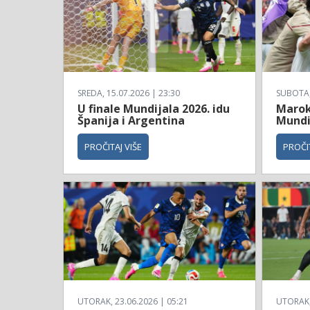
SREDA, 15.07.2026 | 23:30
SUBOTA, 
U finale Mundijala 2026. idu
Maroko
Španija i Argentina
Mundi
PROČITAJ VIŠE
PROČIT
UTORAK, 23.06.2026 | 05:21
UTORAK, 