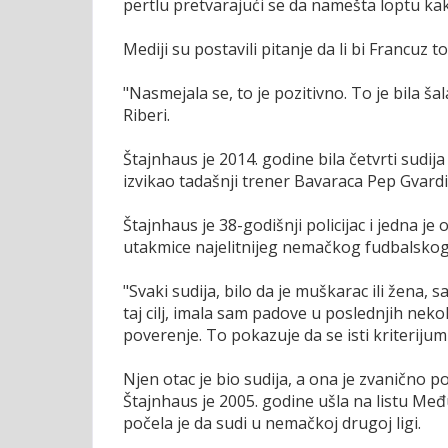
pertlu pretvarajući se da namešta loptu ka
Mediji su postavili pitanje da li bi Francuz 
"Nasmejala se, to je pozitivno. To je bila š
Riberi.
Štajnhaus je 2014. godine bila četvrti sudi
izvikao tadašnji trener Bavaraca Pep Gvardi
Štajnhaus je 38-godišnji policijac i jedna je 
utakmice najelitnijeg nemačkog fudbalskog
"Svaki sudija, bilo da je muškarac ili žena,
taj cilj, imala sam padove u poslednjih neko
poverenje. To pokazuje da se isti kriterijum 
Njen otac je bio sudija, a ona je zvanično p
Štajnhaus je 2005. godine ušla na listu Međ
počela je da sudi u nemačkoj drugoj ligi.