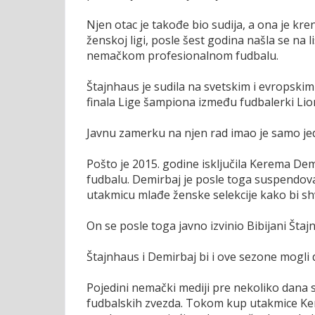
Njen otac je takođe bio sudija, a ona je kr
ženskoj ligi, posle šest godina našla se na lis
nemačkom profesionalnom fudbalu.
Štajnhaus je sudila na svetskim i evropskim 
finala Lige šampiona između fudbalerki Lio
Javnu zamerku na njen rad imao je samo jed
Pošto je 2015. godine isključila Kerema De
fudbalu. Demirbaj je posle toga suspendovan
utakmicu mlađe ženske selekcije kako bi sh
On se posle toga javno izvinio Bibijani Štajn
Štajnhaus i Demirbaj bi i ove sezone mogli
Pojedini nemački mediji pre nekoliko dana 
fudbalskih zvezda. Tokom kup utakmice Kemn