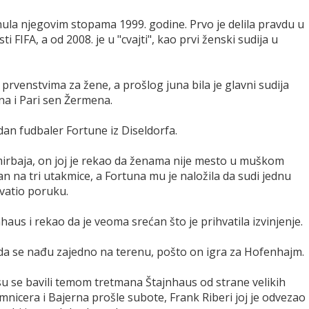
enula njegovim stopama 1999. godine. Prvo je delila pravdu u
ti FIFA, a od 2008. je u "cvajti", kao prvi ženski sudija u
prvenstvima za žene, a prošlog juna bila je glavni sudija
na i Pari sen Žermena.
an fudbaler Fortune iz Diseldorfa.
mirbaja, on joj je rekao da ženama nije mesto u muškom
 na tri utakmice, a Fortuna mu je naložila da sudi jednu
vatio poruku.
haus i rekao da je veoma srećan što je prihvatila izvinjenje.
 da se nađu zajedno na terenu, pošto on igra za Hofenhajm.
su se bavili temom tretmana Štajnhaus od strane velikih
icera i Bajerna prošle subote, Frank Riberi joj je odvezao