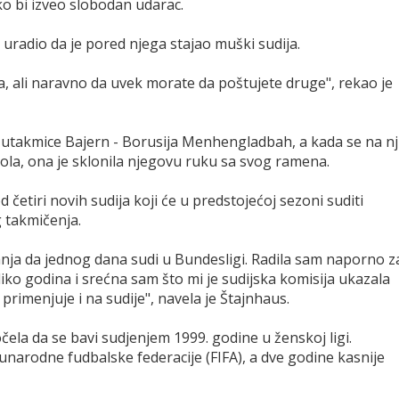
ko bi izveo slobodan udarac.
to uradio da je pored njega stajao muški sudija.
ala, ali naravno da uvek morate da poštujete druge", rekao je
ja utakmice Bajern - Borusija Menhengladbah, a kada se na n
ola, ona je sklonila njegovu ruku sa svog ramena.
od četiri novih sudija koji će u predstojećoj sezoni suditi
 takmičenja.
 sanja da jednog dana sudi u Bundesligi. Radila sam naporno z
liko godina i srećna sam što mi je sudijska komisija ukazala
primenjuje i na sudije", navela je Štajnhaus.
očela da se bavi sudjenjem 1999. godine u ženskoj ligi.
unarodne fudbalske federacije (FIFA), a dve godine kasnije