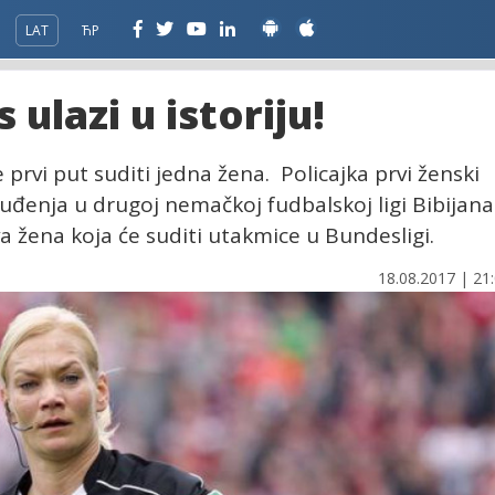
LAT
ЋР
 ulazi u istoriju!
prvi put suditi jedna žena. Policajka prvi ženski
suđenja u drugoj nemačkoj fudbalskoj ligi Bibijana
a žena koja će suditi utakmice u Bundesligi.
18.08.2017 | 21