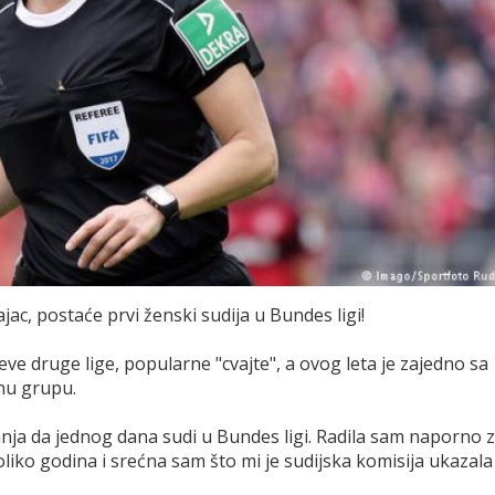
jac, postaće prvi ženski sudija u Bundes ligi!
e druge lige, popularne "cvajte", a ovog leta je zajedno sa
nu grupu.
 sanja da jednog dana sudi u Bundes ligi. Radila sam naporno 
koliko godina i srećna sam što mi je sudijska komisija ukazala