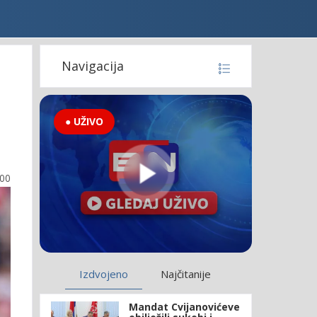
Navigacija
● UŽIVO
:00
Izdvojeno
Najčitanije
Mandat Cvijanovićeve