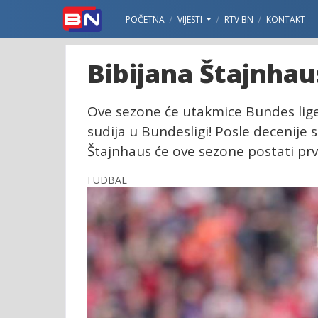
POČETNA
VIJESTI
RTV BN
KONTAKT
Bibijana Štajnhaus
Ove sezone će utakmice Bundes lige 
sudija u Bundesligi! Posle decenije 
Štajnhaus će ove sezone postati prv
FUDBAL