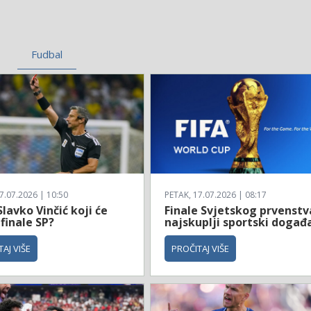
Fudbal
7.07.2026 | 10:50
PETAK, 17.07.2026 | 08:17
Slavko Vinčić koji će
Finale Svjetskog prvenstv
 finale SP?
najskuplji sportski događ
AJ VIŠE
PROČITAJ VIŠE