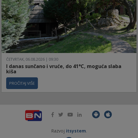
ČETVRTAK, 06.08.2026 | 09:30
I danas sunčano i vruće, do 41°C, moguća slaba
kiša
PROČITAJ VIŠE
Razvoj
itsystem
.