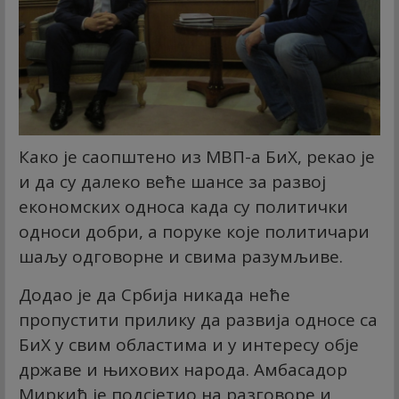
Како је саопштено из МВП-а БиХ, рекао је
и да су далеко веће шансе за развој
економских односа када су политички
односи добри, а поруке које политичари
шаљу одговорне и свима разумљиве.
Додао је да Србија никада неће
пропустити прилику да развија односе са
БиХ у свим областима и у интересу обје
државе и њихових народа. Амбасадор
Миркић је подсјетио на разговоре и