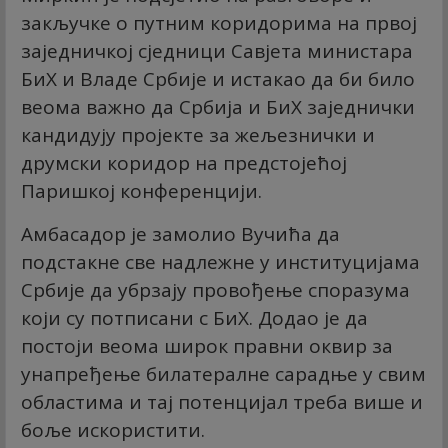
закључке о путним коридорима на првој
заједничкој сједници Савјета министара
БиХ и Владе Србије и истакао да би било
веома важно да Србија и БиХ заједнички
кандидују пројекте за жељезнички и
друмски коридор на предстојећој
Паришкој конференцији.
Амбасадор је замолио Вучића да
подстакне све надлежне у институцијама
Србије да убрзају провођење споразума
који су потписани с БиХ. Додао је да
постоји веома широк правни оквир за
унапређење билатералне сарадње у свим
областима и тај потенцијал треба више и
боље искористити.