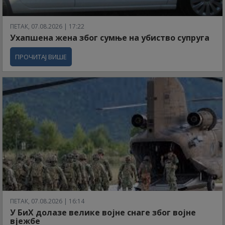
ПЕТАК, 07.08.2026 | 17:22
Ухапшена жена због сумње на убиство супруга
ПРОЧИТАЈ ВИШЕ
ПЕТАК, 07.08.2026 | 16:14
У БиХ долазе велике војне снаге због војне
вјежбе