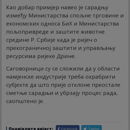
Као добар примјер навео је сарадњу
између Министарства спољне трговине и
економских односа БиХ и Министарства
пољопривреде и заштите животне
средине Р. Србије када је ријеч о
прекограничној заштити и управљању
ресурсима ријеке Дрине.
Саговорници су се сложили да у области
намјенске индустрије треба охрабрити
субјекте да што прије отклоне преостале
сметње сарадњи и убрзају процес рада,
саопштено је.
Подијелите вијест:
Facebook
Twitter