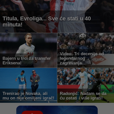
Titula, Evroliga... Sve će stati u 40
minuta!
Video: Tri decenije od
Bajern u trci za transfer
legendarnog
Eriksena!
zagrevanja...
Trenirao je Novaka, ali
Radonjić: Nadam se da
mu on nije omiljeni igrač!
ću ostati i više igrati!