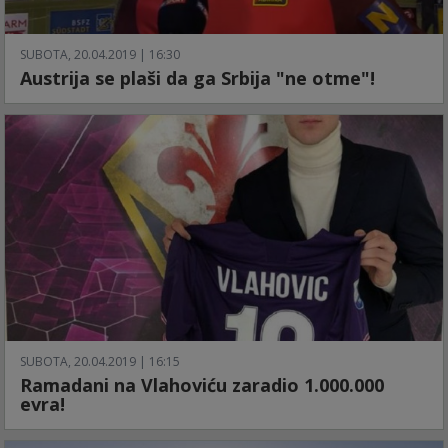
SUBOTA, 20.04.2019 | 16:30
Austrija se plaši da ga Srbija "ne otme"!
SUBOTA, 20.04.2019 | 16:15
Ramadani na Vlahoviću zaradio 1.000.000
evra!