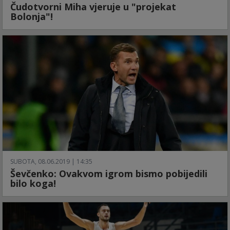
Čudotvorni Miha vjeruje u "projekat
Bolonja"!
SUBOTA, 08.06.2019 | 14:35
Ševčenko: Ovakvom igrom bismo pobijedili
bilo koga!