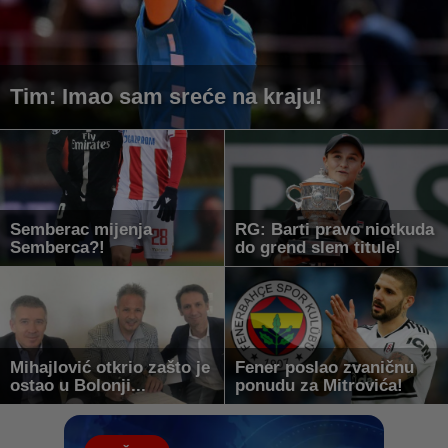
Tim: Imao sam sreće na kraju!
Semberac mijenja
RG: Barti pravo niotkuda
Semberca?!
do grend slem titule!
Mihajlović otkrio zašto je
Fener poslao zvaničnu
ostao u Bolonji...
ponudu za Mitrovića!