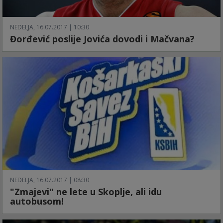
NEDELJA, 16.07.2017 | 10:30
Đorđević poslije Jovića dovodi i Mačvana?
NEDELJA, 16.07.2017 | 08:30
"Zmajevi" ne lete u Skoplje, ali idu
autobusom!