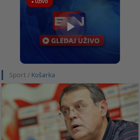
● UŽIVO
Sport /
Košarka