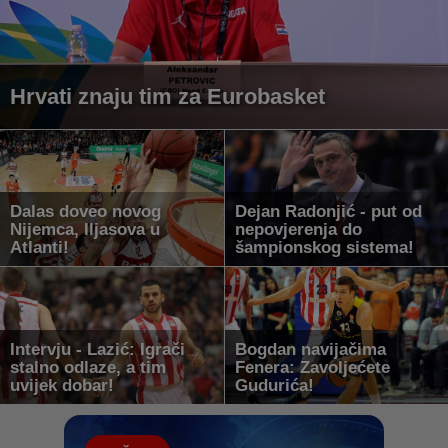
Hrvati znaju tim za Eurobasket
Dalas doveo novog
Dejan Radonjić - put od
Nijemca, Iljasova u
nepovjerenja do
Atlanti!
šampionskog sistema!
Intervju - Lazić: Igrači
Bogdan navijačima
stalno odlaze, a tim
Fenera: Zavoljećete
uvijek dobar!
Gudurića!