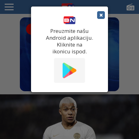
×
● UŽIVO
Preuzmite našu
Android aplikaciju.
Kliknite na
ikonicu ispod.