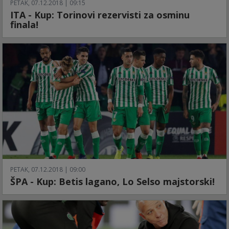
PETAK, 07.12.2018 | 09:15
ITA - Kup: Torinovi rezervisti za osminu
finala!
PETAK, 07.12.2018 | 09:00
ŠPA - Kup: Betis lagano, Lo Selso majstorski!