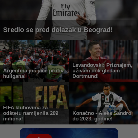
Sredio se pred dolazak u Beograd!
Levandovski: Priznajem,
Argentina još jače protiv
uživam dok gledam
huligana!
Dortmund!
FIFA klubovima za
odštetu namijenila 209
Konačno - Aleks Sandro
miliona!
do 2023. godine!