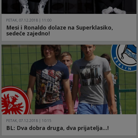
PETAK, 07.12.2018 | 11:00
Mesi i Ronaldo dolaze na Superklasiko,
sedeće zajedno!
PETAK, 07.12.2018 | 10:15
BL: Dva dobra druga, dva prijatelja...!