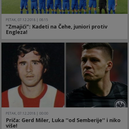
PETAK, 07.12.2018 | 08:15
"Zmajići": Kadeti na Čehe, juniori protiv
Engleza!
PETAK, 07.12.2018 | 00:00
Priča: Gerd Miler, Luka ''od Semberije'' i niko
više!