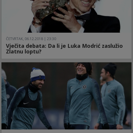
ČETVRTAK, 06.12.2018 | 23:30
Vječita debata: Da li je Luka Modrić zaslužio
Zlatnu loptu?