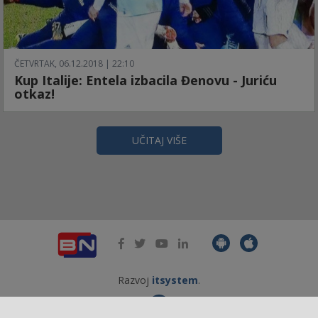
ČETVRTAK, 06.12.2018 | 22:10
Kup Italije: Entela izbacila Đenovu - Juriću
otkaz!
UČITAJ VIŠE
Razvoj
itsystem
.