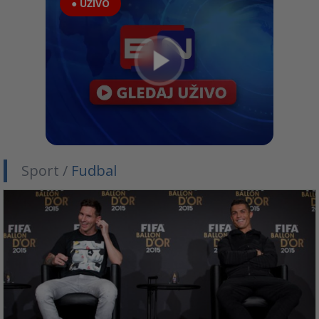
● UŽIVO
Sport /
Fudbal