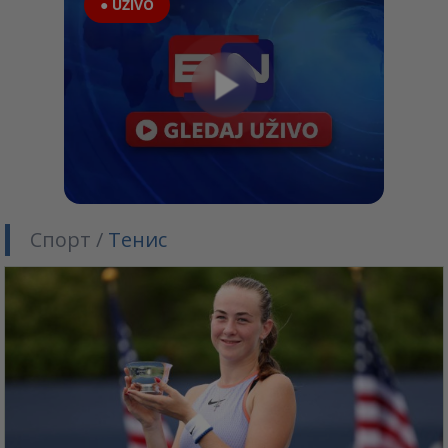
● UŽIVO
Спорт /
Тенис