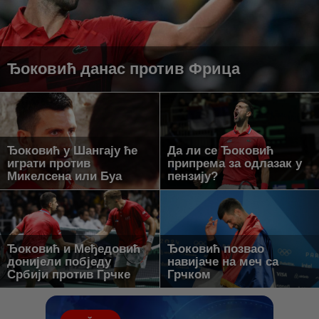
Ђоковић данас против Фрица
Ђоковић у Шангају ће
Да ли се Ђоковић
играти против
припрема за одлазак у
Микелсена или Буа
пензију?
Ђоковић и Међедовић
Ђоковић позвао
донијели побједу
навијаче на меч са
Србији против Грчке
Грчком