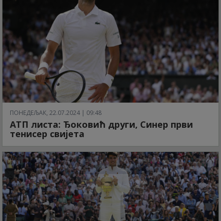
ПОНЕДЕЉАК, 22.07.2024 | 09:48
АТП листа: Ђоковић други, Синер први
тенисер свијета