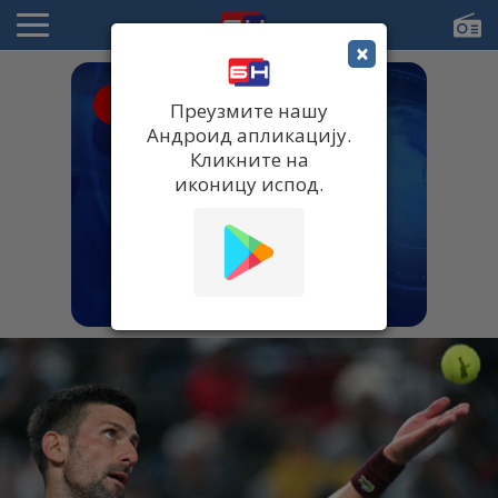
×
● UŽIVO
Преузмите нашу
Андроид апликацију.
Кликните на
иконицу испод.