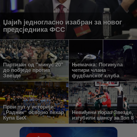
Џајић једногласно изабран за новог
предсједника ФСС
Партизан од "минус 20"
Њемачка: Погинула
до побједе против
четири члана
Звезде
фудбалског клуба
Први пут у историји:
„Радник“ освојио пехар
Невиђени пораз Звезде,
Купа БиХ
изгубили шансу за Топ 8