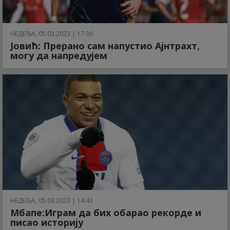
НЕДЕЉА, 05.03.2023 | 17:36
Јовић: Прерано сам напустио Ајнтрахт,
могу да напредујем
НЕДЕЉА, 05.03.2023 | 14:43
Мбапе:Играм да бих обарао рекорде и
писао историју