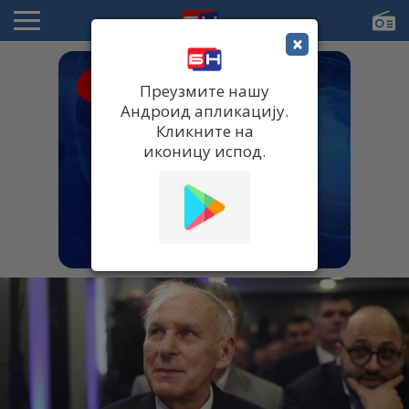
×
● UŽIVO
Преузмите нашу
Андроид апликацију.
Кликните на
иконицу испод.