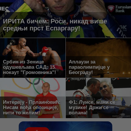
ИРИТА бичем: Роси, никад више
средњи прст Еспаргару!
Србин из Зенице
Аплаузи за
одушевљава САД: 15.
параолимпијце у
нокаут "Громовника"!
Београду!
Интервју - Прлаиновић:
Ф1: Луисе, мани се
Нисам вођа опозиције,
музике! Држи се
нити то желим!
волана!