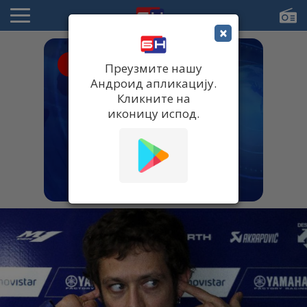
×
● UŽIVO
Преузмите нашу
Андроид апликацију.
Кликните на
иконицу испод.