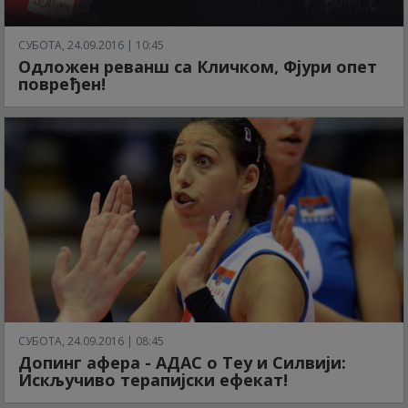
СУБОТА, 24.09.2016 | 10:45
Одложен реванш са Кличком, Фјури опет
повређен!
СУБОТА, 24.09.2016 | 08:45
Допинг афера - АДАС о Теу и Силвији:
Искључиво терапијски ефекат!