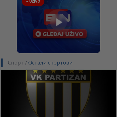
● UŽIVO
Спорт /
Остали спортови