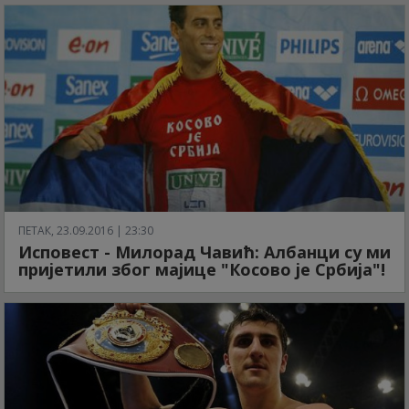
ПЕТАК, 23.09.2016 | 23:30
Исповест - Милорад Чавић: Албанци су ми
пријетили због мајице "Косово је Србија"!