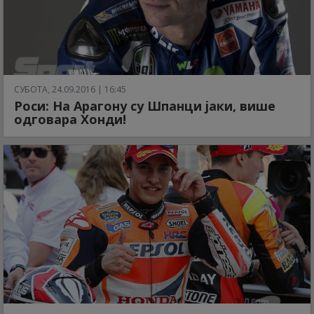
СУБОТА, 24.09.2016 | 16:45
Роси: На Арагону су Шпанци јаки, више
одговара Хонди!