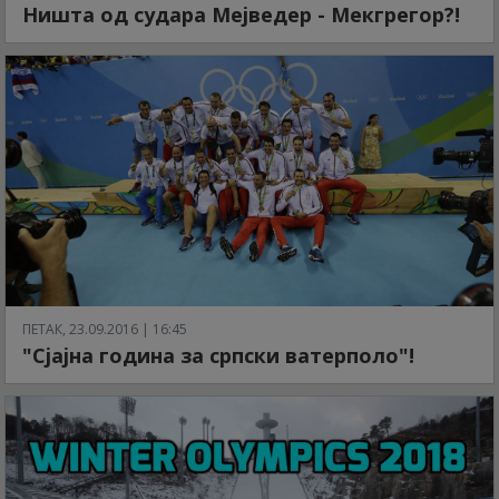
Ништа од судара Мејведер - Мекгрегор?!
ПЕТАК, 23.09.2016 | 16:45
"Сјајна година за српски ватерполо"!