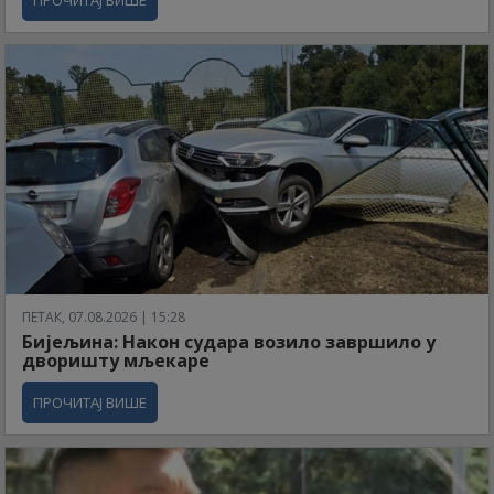
ПЕТАК, 07.08.2026 | 15:28
Бијељина: Након судара возило завршило у
дворишту мљекаре
ПРОЧИТАЈ ВИШЕ