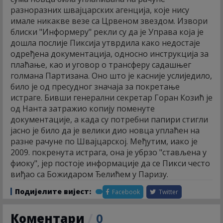
разноразних швајцарских агенција, које нису
имале никакве везе са Црвеном звездом. Извори
блиски "Информеру" рекли су да је Управа која је
дошла послије Пиксија утврдила како недостаје
одређена документација, односно инструкција за
плаћање, као и уговор о трансферу садашњег
голмана Партизана. Оно што је касније услиједило,
било је од пресудног значаја за покретање
истраге. Бивши генерални секретар Горан Козић је
од Нанта затражио копију поменуте
документације, а када су потребни папири стигли
јасно је било да је велики дио новца уплаћен на
разне рачуне по Швајцарској. Међутим, иако је
2009. покренута истрага, она је убрзо "стављена у
фиоку", јер постоје информације да се Пикси често
виђао са Божидаром Ђелићем у Паризу.
Подијелите вијест:
Facebook
Twitter
Коментари
/
0