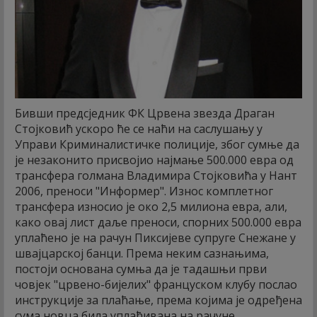
Бивши предсједник ФК Црвена звезда Драган
Стојковић ускоро ће се наћи на саслушању у
Управи Криминалистичке полиције, због сумње да
је незаконито присвојио најмање 500.000 евра од
трансфера голмана Владимира Стојковића у Нант
2006, преноси "Информер".
Износ комплетног
трансфера износио је око 2,5 милиона евра, али,
како овај лист даље преноси, спорних 500.000 евра
уплаћено је на рачун Пиксијеве супруге Снежане у
швајцарској банци. Према неким сазнањима,
постоји основана сумња да је тадашњи први
човјек "црвено-бијелих" француском клубу послао
инструкције за плаћање, према којима је одређена
сума новца била уплаћивана на рачуне