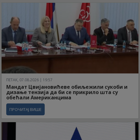
ПЕТАК, 07.08.2026 | 19:57
Мандат Цвијановићеве обиљежили сукоби и
дизање тензија да би се прикрило шта су
обећали Американцима
ПРОЧИТАЈ ВИШЕ