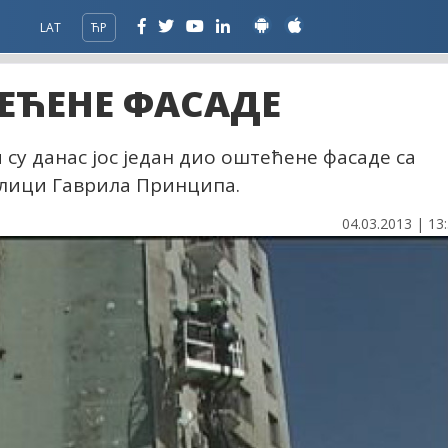
LAT
ЋР
ЕЋЕНЕ ФАСАДЕ
су данас јос један дио оштећене фасаде са
улици Гаврила Принципа.
04.03.2013 | 13