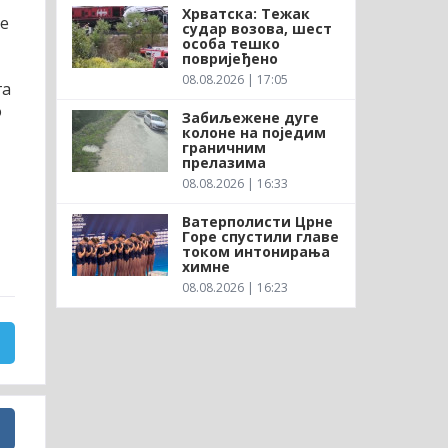
Хрватска: Тежак
је
судар возова, шест
особа тешко
повријеђено
08.08.2026 | 17:05
га
о
Забиљежене дуге
колоне на поједим
граничним
прелазима
08.08.2026 | 16:33
Ватерполисти Црне
Горе спустили главе
током интонирања
химне
08.08.2026 | 16:23