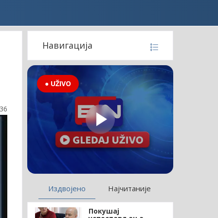
Навигација
● UŽIVO
:36
Издвојено
Најчитаније
Покушај