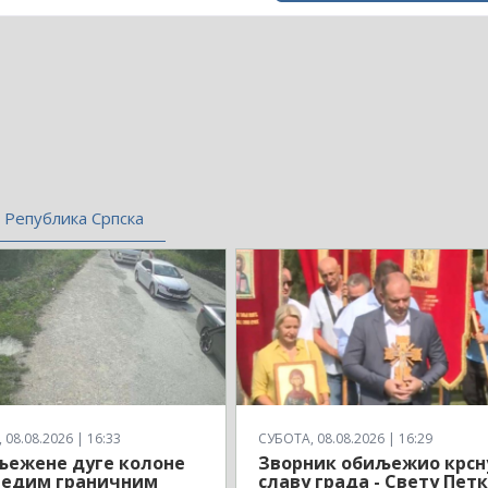
Република Српска
08.08.2026 | 16:33
СУБОТА, 08.08.2026 | 16:29
љежене дуге колоне
Зворник обиљежио крсн
једим граничним
славу града - Свету Пет