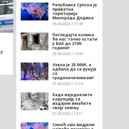
Република Српска је
приватна
територија
Милорада Додика
05.08.2026 | 15:49
Погледајте колико
ће нас тачно остати
у БиХ до 2100.
године!
и?
05.08.2026 | 10:00
Узела је 25.000€, а
одбила да се рукује
са
градоначелником!
07.08.2026 | 15:10
Када изједначите
корупцију са
издајом имаћете
своју земљу
07.08.2026 | 13:11
Синоћ смо видјели
највеће понижење