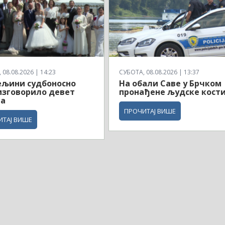
08.08.2026 | 14:23
СУБОТА, 08.08.2026 | 13:37
ељини судбоносно
На обали Саве у Брчком
изговорило девет
пронађене људске кост
ва
ПРОЧИТАЈ ВИШЕ
ИТАЈ ВИШЕ