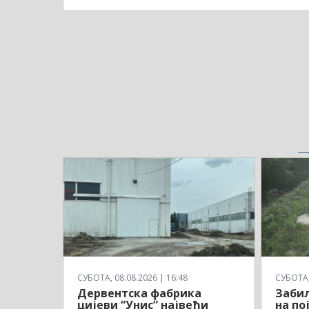
СУБОТА, 08.08.2026 | 16:48
СУБОТА, 
Дервентска фабрика
Заби
цијеви “Унис” највећи
на по