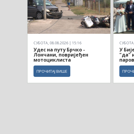
СУБОТА, 08.08.2026 | 15:16
СУБОТА, 
Удес на путу Брчко -
У Биј
Лончани, повријеђен
"да" 
мотоциклиста
паро
ПРОЧИТАЈ ВИШЕ
ПРОЧ