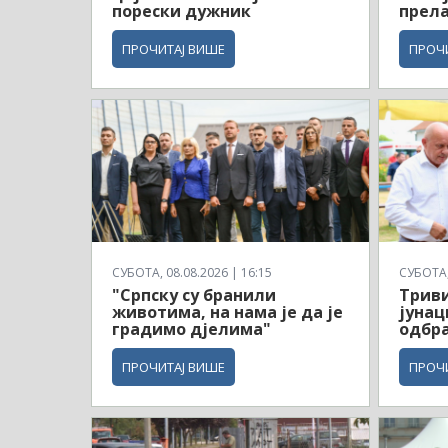
порески дужник
прел
ПРОЧИТАЈ ВИШЕ
ПРОЧ
СУБОТА, 08.08.2026 | 16:15
СУБОТА, 
"Српску су бранили
Триви
животима, на нама је да је
јунац
градимо дјелима"
одбр
ПРОЧИТАЈ ВИШЕ
ПРОЧ