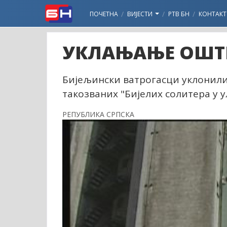
ПОЧЕТНА
ВИЈЕСТИ
РТВ БН
КОНТАКТ
УКЛАЊАЊЕ ОШТ
Бијељински ватрогасци уклонили 
такозваних "Бијелих солитера у 
РЕПУБЛИКА СРПСКА