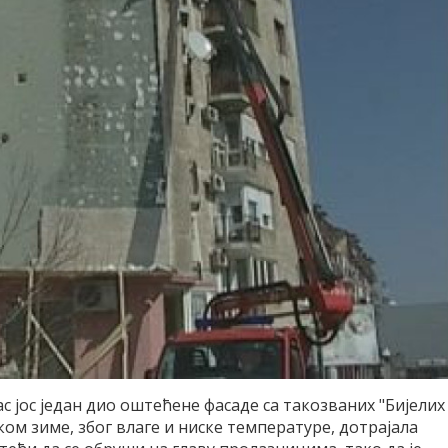
с јос један дио оштећене фасаде са такозваних "Бијелих
ом зиме, због влаге и ниске температуре, дотрајала