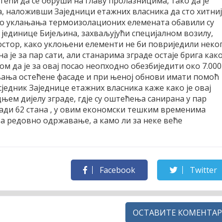
тећи да се обруши на главу пролазницима, тако да је
а, наложивши Заједници етажних власника да сто хитни
сао уклањања термоизолационих елемената обавили су
единице Бијељина, захваљујући специјалном возилу,
остор, како уклоњени елементи не би повриједили неко
 је за пар сати, али станарима зграде остаје брига как
ом да је за овај посао неопходно обезбиједити око 7.000
клањања остећене фасаде и при њеној обнови имати помоћ
сједник Заједнице етажних власника каже како је овај
њем дијелу зграде, гдје су оштећења санирана у пар
згради 62 стана , у овим економски тешким временима
за редовно одржавање, а камо ли за неке веће
Facebook
Twitter
ОСТАВИТЕ КОМЕНТАР