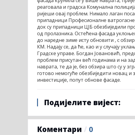
фасада крунила се у више наврата, прије
реаговала и градска Комунална полициј
ријеши овај проблем. Нимало лаган по
припадници Професионалне ватрогасне ј
док су припадници ЦЈБ обезбиједили пр
од пролазника. Остећена фасада уклоњена
до наредне зиме исту обновити , с обзир
КМ. Надају се, да ће, као и у случају у
Градске управе. Богдан Јовановић, пред
проблем присутан већ годинама и на зад
наврата, те да је, без обзира што су у 
готово немогуће обезбиједити новац и 
инвестиције, попут обнове фасаде.
Подијелите вијест:
Коментари
/
0