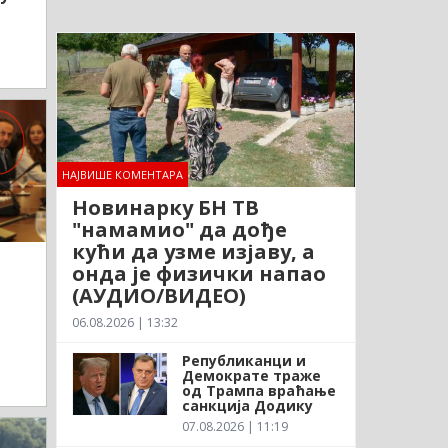
НАЈВИШЕ КОМЕНТАРА
Новинарку БН ТВ
"намамио" да дође
кући да узме изјаву, а
онда је физички напао
(АУДИО/ВИДЕО)
06.08.2026 | 13:32
Републиканци и
Демократе траже
од Трампа враћање
санкција Додику
07.08.2026 | 11:19