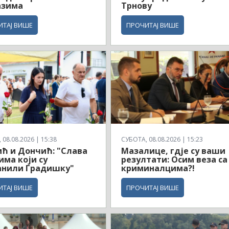
азима
Трнову
ИТАЈ ВИШЕ
ПРОЧИТАЈ ВИШЕ
08.08.2026 | 15:38
СУБОТА, 08.08.2026 | 15:23
ћ и Дончић: "Слава
Мазалице, гдје су ваши
има који су
резултати: Осим веза са
анили Градишку"
криминалцима?!
ИТАЈ ВИШЕ
ПРОЧИТАЈ ВИШЕ