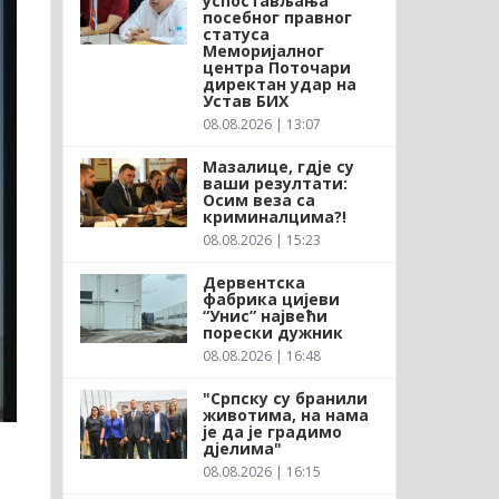
успостављања
посебног правног
статуса
Меморијалног
центра Поточари
директан удар на
Устав БИХ
08.08.2026 | 13:07
Мазалице, гдје су
ваши резултати:
Осим веза са
криминалцима?!
08.08.2026 | 15:23
Дервентска
фабрика цијеви
“Унис” највећи
порески дужник
08.08.2026 | 16:48
"Српску су бранили
животима, на нама
је да је градимо
дјелима"
08.08.2026 | 16:15