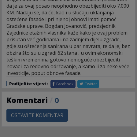
da je za ovaj posao neophodno obezbijediti oko 7.000
KM. Nadaju se, da će, kao i u slučaju uklanjanja
ostećene fasade i pri njenoj obnovi imati pomoć
Gradske uprave. Bogdan Jovanović, predsjednik
Zajednice etažnih vlasnika kaže kako je ovaj problem
prisutan već godinama i na zadnjem dijelu zgrade,
gdje su oštećenja sanirana u par navrata, te da je, bez
obzira što su u zgradi 62 stana , u ovim ekonomski
teškim vremenima gotovo nemoguće obezbijediti
novac i za redovno održavanje, a kamo li za neke veće
investicije, poput obnove fasade.
Podijelite vijest:
Facebook
Twitter
Komentari
/
0
OSTAVITE KOMENTAR