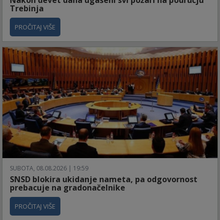
Nakon devet dana ugašeni svi požari na području
Trebinja
PROČITAJ VIŠE
SUBOTA, 08.08.2026 | 19:59
SNSD blokira ukidanje nameta, pa odgovornost
prebacuje na gradonačelnike
PROČITAJ VIŠE