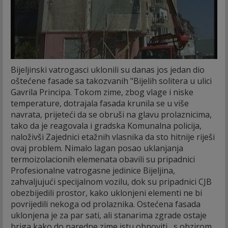
Bijeljinski vatrogasci uklonili su danas jos jedan dio
oštećene fasade sa takozvanih "Bijelih solitera u ulici
Gavrila Principa.
Tokom zime, zbog vlage i niske
temperature, dotrajala fasada krunila se u više
navrata, prijeteći da se obruši na glavu prolaznicima,
tako da je reagovala i gradska Komunalna policija,
naloživši Zajednici etažnih vlasnika da sto hitnije riješi
ovaj problem. Nimalo lagan posao uklanjanja
termoizolacionih elemenata obavili su pripadnici
Profesionalne vatrogasne jedinice Bijeljina,
zahvaljujući specijalnom vozilu, dok su pripadnici CJB
obezbijedili prostor, kako uklonjeni elementi ne bi
povrijedili nekoga od prolaznika. Ostećena fasada
uklonjena je za par sati, ali stanarima zgrade ostaje
briga kako do naredne zime istu obnoviti , s obzirom