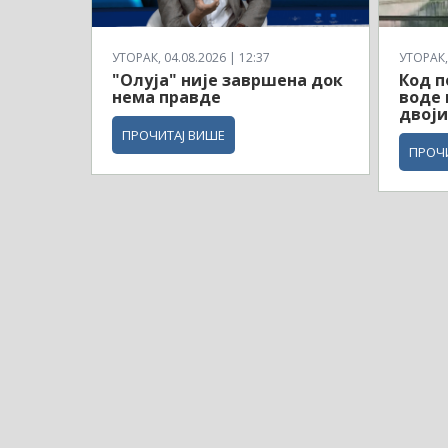
УТОРАК, 04.08.2026 | 12:37
УТОРАК, 
"Олуја" није завршена док
Код п
нема правде
воде 
двој
ПРОЧИТАЈ ВИШЕ
ПРОЧ