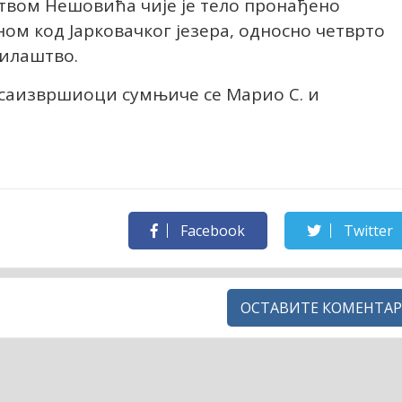
ством Нешовића чије је тело пронађено
ном код Јарковачког језера, односно четврто
шилаштво.
 саизвршиоци сумњиче се Марио С. и
Facebook
Twitter
ОСТАВИТЕ КОМЕНТАР