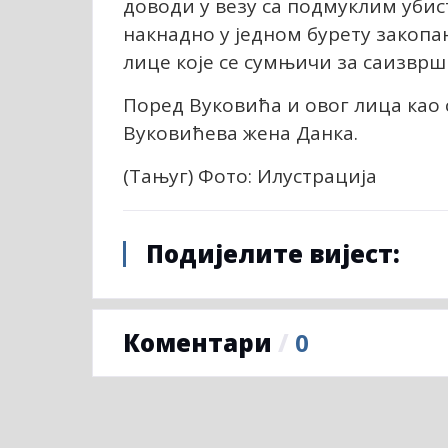
доводи у везу са подмуклим уби
накнадно у једном бурету закопа
лице које се сумњичи за саизвр
Поред Вуковића и овог лица као
Вуковићева жена Данка.
(Тањуг) Фото: Илустрација
Подијелите вијест:
Коментари
/
0