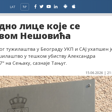
LAT
ЋР
дно лице које се
твом Нешовића
ног тужилаштва у Београду УКП и САЈ ухапшен ј
шилаштво у тешком убиству Александра
7" на Сењаку, сазнаје Тањуг.
15.06.2026 | 21