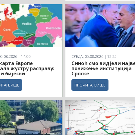
5.08.2026 | 14:00
СРЕДА, 05.08.2026 | 12:25
карта Европе
Синоћ смо видјели најв
ала жустру расправу:
понижење институција
и бијесни
Српске
ИТАЈ ВИШЕ
ПРОЧИТАЈ ВИШЕ