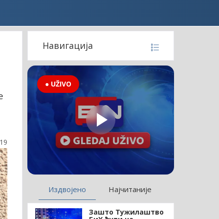
Навигација
● UŽIVO
е
:19
Издвојено
Најчитаније
Зашто Тужилаштво