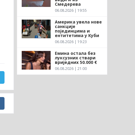
Смедерева
06.08.2026 | 19:55
Америка увела нове
санкције
појединцима и
ентитетима у Куби
06.08.2026 | 19:23
Емина остала без
луксузних ствари
вриједних 50.000 €
06.08.2026 | 21:00