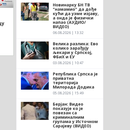
Новинарку БН ТВ
"намамио" да дође
кући да узме изјаву,
а онда је физички
напао (АУДИО/
цу
ВИДЕО)
06.08.2026 | 13:32
Велика разлика: Ево
колико зарађују
љекари у Српској,
ФБиХ и ЕУ
03.08.2026 | 10:47
Република Српска је
приватна
територија
Милорада Додика
05.08.2026 | 15:49
Берјан: Видео
показује ко је
повезан са
криминалним
групама у Источном
Сарајеву (ВИДЕО)