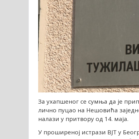
За ухапшеног се сумња да је при
лично пуцао на Нешовића заједн
налази у притвору од 14. маја.
У проширеној истрази ВЈТ у Беог