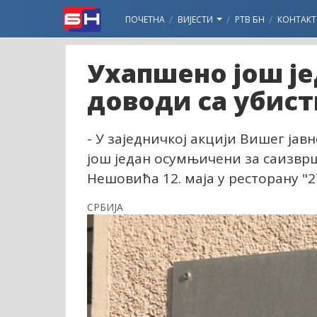
ПОЧЕТНА
ВИЈЕСТИ
РТВ БН
КОНТАКТ
Ухапшено још је
доводи са убис
- У заједничкој акцији Вишег јав
још један осумњичени за саизвр
Нешовића 12. маја у ресторану "2
СРБИЈА