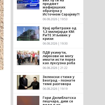
БиХ ћути на
предмет
мафијашких
обрачуна у
Источном Сарајеву?!
06.08.2026 | 19:53
Крај арбитраже од
1,3 милијарде КМ:
РиТЕ Угљевик у
кризи
06.08.2026 | 19:30
ПДВ укинути,
лијекови не могу
имати исти порез
као луксузна роба
06.08.2026 | 21:22
Зеленски стиже у
Београд - познате
теме разговора
06.08.2026 | 19:19
Гори Делиблатска
пешчара, дим се
види и из