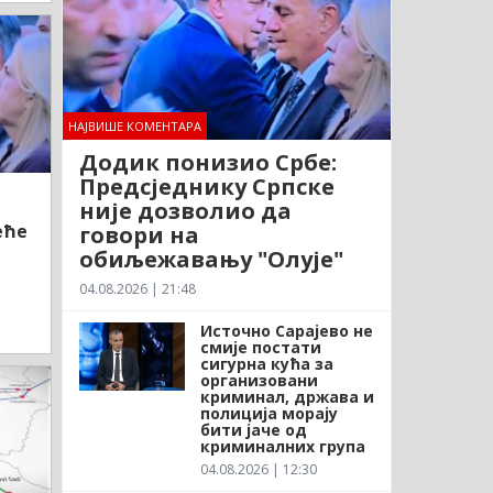
НАЈВИШЕ КОМЕНТАРА
Додик понизио Србе:
Предсједнику Српске
није дозволио да
еће
говори на
обиљежавању "Олује"
04.08.2026 | 21:48
Источно Сарајево не
смије постати
сигурна кућа за
организовани
криминал, држава и
полиција морају
бити јаче од
криминалних група
04.08.2026 | 12:30