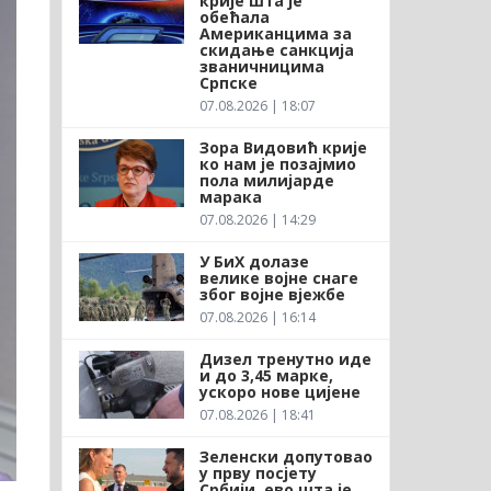
крије шта је
обећала
Американцима за
скидање санкција
званичницима
Српске
07.08.2026 | 18:07
Зора Видовић крије
ко нам је позајмио
пола милијарде
марака
07.08.2026 | 14:29
У БиХ долазе
велике војне снаге
због војне вјежбе
07.08.2026 | 16:14
Дизел тренутно иде
и до 3,45 марке,
ускоро нове цијене
07.08.2026 | 18:41
Зеленски допутовао
у прву посјету
Србији, ево шта је