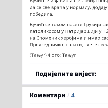
Вучић је изјавио да је Србија пов
да се све враћа у нормалу, додај
победила.
Вучић се током посете Грузији с
Католикосом у Патријаршији у Тб
на Споменик херојима и имао са
Председничкој палати, где је све
(Тањуг) Фото: Тањуг
Подијелите вијест:
Коментари
/
4