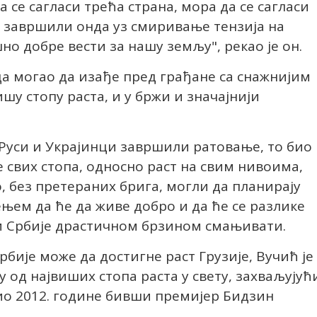
 се сагласи трећа страна, мора да се сагласи
о завршили онда уз смиривање тензија на
но добре вести за нашу земљу", рекао је он.
да могао да изађе пред грађане са снажнијим
шу стопу раста, и у бржи и значајнији
и Руси и Украјинци завршили ратовање, то био
 свих стопа, односно раст на свим нивоима,
, без претераних брига, могли да планирају
рењем да ће да живе добро и да ће се разлике
и Србије драстичном брзином смањивати.
бије може да достигне раст Грузије, Вучић је
ну од највиших стопа раста у свету, захваљујућ
ио 2012. године бивши премијер Бидзин