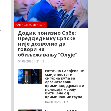
а
НАЈВИШЕ КОМЕНТАРА
у
Додик понизио Србе:
Предсједнику Српске
није дозволио да
говори на
обиљежавању "Олује"
04.08.2026 | 21:48
Источно Сарајево не
смије постати
сигурна кућа за
организовани
криминал, држава и
полиција морају
бити јаче од
криминалних група
04.08.2026 | 12:30