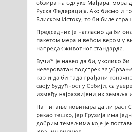
обзира на одлуке Мађара, мора да
Руска Федерација. Ако бисмо и т
Блиском Истоку, то би биле страш
Председник је нагласио да би он
пакетом мера и већом вером у ви
напредак животног стандарда.
Вучић је навео да би, уколико б
невероватан подстрек за убрзање
као и да би тада грађани коначно
своју будућност у Србији, са уве
између најразвијенијих земаља 
На питање новинара да ли раст Ср
рекао тешко, јер Грузија има јед
добрим темељима које је постав
Иванишвилијев.