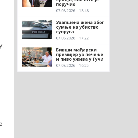
поручио
07.08.2026 | 18:48
Ухапшена жена због
сумње на убиство
супруга
07.08.2026 | 17:22
у.
Бивши мађарски
премијер уз печење
и пиво ужива у Гучи
07.08.2026 | 16:55
е