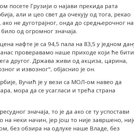
ом посете Грузији о најави прекида рата
ја, али и цео свет да очекују од тога, рекао
 ако не дуготрајног, онда до средњерочног на
 било од огромног значаја.
ена нафте је са 94,5 пала на 83,5 у једном дан
 данас проверавамо наше приходе који ће бити
ега другог. Држава живи од акциза, царина,
зног и извозног", објаснио је он.
рбије, Вучић је у вези са МОЛ-ом навео да
ара, мора да се усагласи и трећа страна
есудног значаја, то је да ако се ту успостави
на неки начин, јер још то није завршено, ниј
ом, без обзира на одлуке наше Владе, без