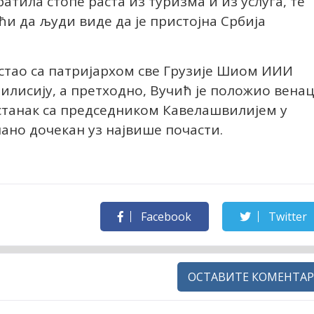
ратила стопе раста из туризма и из услуга, те
ући да људи виде да је пристојна Србија
астао са патријархом све Грузије Шиом ИИИ
илисију, а претходно, Вучић је положио вена
станак са председником Кавелашвилијем у
чано дочекан уз највише почасти.
Facebook
Twitter
ОСТАВИТЕ КОМЕНТАР