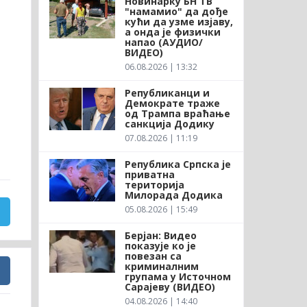
Новинарку БН ТВ
"намамио" да дође
кући да узме изјаву,
а онда је физички
напао (АУДИО/
ВИДЕО)
06.08.2026 | 13:32
ц
Републиканци и
Демократе траже
од Трампа враћање
санкција Додику
07.08.2026 | 11:19
Република Српска је
приватна
територија
Милорада Додика
05.08.2026 | 15:49
Берјан: Видео
показује ко је
повезан са
криминалним
групама у Источном
Сарајеву (ВИДЕО)
04.08.2026 | 14:40