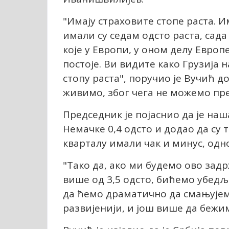
"Имају страховите стопе раста. И
имали су седам одсто раста, сада
које у Европи, у оном делу Европ
постоје. Ви видите како Грузија 
стопу раста", поручио је Вучић д
живимо, због чега не можемо пре
Председник је појаснио да је наша
Немачке 0,4 одсто и додао да су 
кварталу имали чак и минус, одно
"Тако да, ако ми будемо ово зад
више од 3,5 одсто, бићемо убедљ
да ћемо драматично да смањујемо
развијенији, и још више да бежимо