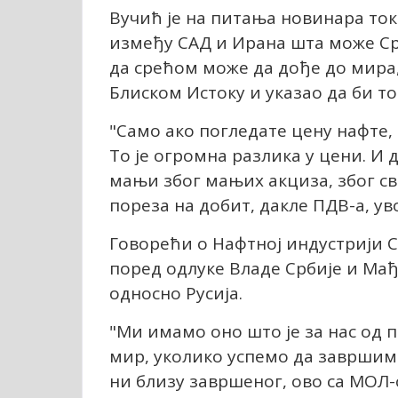
Вучић је на питања новинара ток
између САД и Ирана шта може Срби
да срећом може да дође до мира,
Блиском Истоку и указао да би то
"Само ако погледате цену нафте, ц
То је огромна разлика у цени. И
мањи због мањих акциза, због св
пореза на добит, дакле ПДВ-а, уво
Говорећи о Нафтној индустрији С
поред одлуке Владе Србије и Мађ
односно Русија.
"Ми имамо оно што је за нас од пр
мир, уколико успемо да завршимо 
ни близу завршеног, ово са МОЛ-