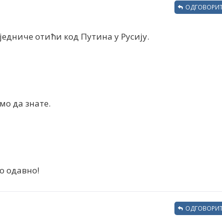
ОДГОВОРИТ
једниче отићи код Путина у Русију.
амо да знате.
о одавно!
ОДГОВОРИТ