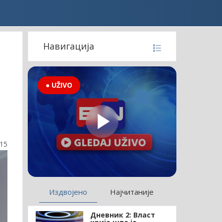
Навигација
● UŽIVO
:15
Издвојено
Најчитаније
Дневник 2: Власт