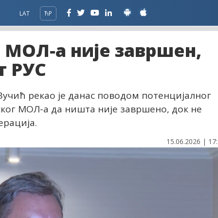
LAT
ЋР
 МОЛ-а није завршен,
т РУС
Вучић рекао је данас поводом потенцијалног
ког МОЛ-а да ништа није завршено, док не
ерација.
15.06.2026 | 17