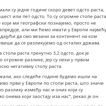
мали су једне године скоро девет одсто раста,
 шест или пет одсто. То су огромне стопе раст
е који ми географски познајемо, просто не
напредује, али ми ћемо имати у Европи највећ
одајући да смо везани за континент на ком
више да се разликујемо од осталих држава.
 стопа раста тренутно 3,2 одсто, док је
то огромне разлике, јер су неки у првом
сно негативну стопу раста.
ржали, ако следеће године будемо ишли на
иво први у Европи по стопи раста, што значи
 разлику између нас и оних који су
 онима који заостају иза нас", рекао је он.