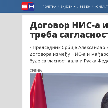
ПОЧЕТНА
ВИЈЕСТИ
РТВ БН
КОНТАКТ
Договор НИС-а и
треба сагласнос
- Председник Србије Александар 
договора између НИС-а и мађарс
буде сагласност дала и Руска Фед
СРБИЈА