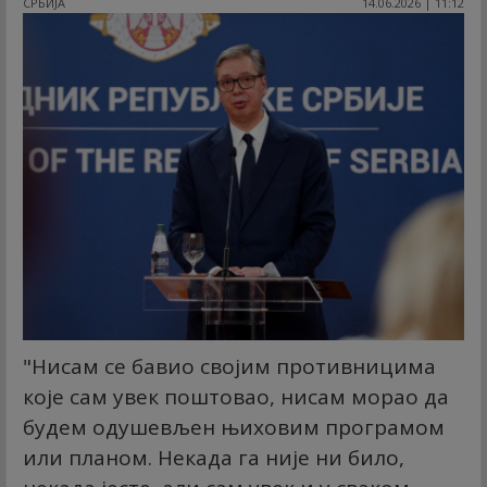
СРБИЈА
14.06.2026 | 11:12
"Нисам се бавио својим противницима
које сам увек поштовао, нисам морао да
будем одушевљен њиховим програмом
или планом. Некада га није ни било,