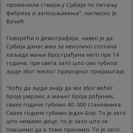
променили ствари у Србији по питању
фабрика и запошљавања", нагласио је
Вучић.
Говорећи о демографији, навео је да
Србија данас има за неколико стотина
хиљада мањи број грађана него пре 14
година, пре свега зато што смо губили
људе због ниског природног прираштаја.
"Хоћу да људи знају да ми због већег
броја умрлих, а мањег броја рођених,
сваке године губимо 40. 000 становника.
Сваке године губимо један Бор. То је зато
што немамо деце, то је зато што се
плашимо да о томе причамо. То је зато