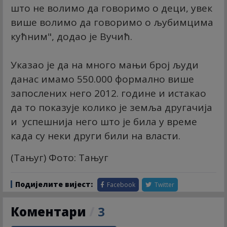
што не волимо да говоримо о деци, увек
више волимо да говоримо о љубимцима
кућним", додао је Вучић.
Указао је да на много мањи број људи
данас имамо 550.000 формално више
запослених него 2012. године и истакао
да то показује колико је земља другачија
и успешнија него што је била у време
када су неки други били на власти.
(Тањуг) Фото: Тањуг
Подијелите вијест:
Facebook
Twitter
Коментари
/
3