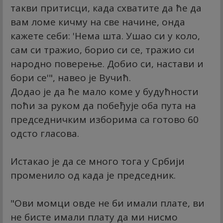
такви притисци, када схватите да ће да
вам ломе кичму на све начине, онда
кажете себи: 'Нема шта. Ушао си у коло,
сам си тражио, борио си се, тражио си
народно поверење. Добио си, настави и
бори се'", навео је Вучић.
Додао је да ће мало коме у будућности
поћи за руком да побеђује оба пута на
председничким изборима са готово 60
одсто гласова.
Истакао је да се много тога у Србији
променило од када је председник.
"Ови момци овде не би имали плате, ви
не бисте имали плату да ми нисмо