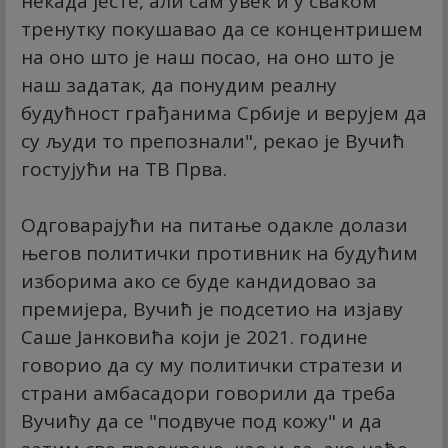
некада јесте, али сам увек и у сваком
тренутку покушавао да се концентришем
на оно што је наш посао, на оно што је
наш задатак, да понудим реалну
будућност грађанима Србије и верујем да
су људи то препознали", рекао је Вучић
гостујући на ТВ Прва.
Одговарајући на питање одакле долази
његов политички противник на будућим
изборима ако се буде кандидовао за
премијера, Вучић је подсетио на изјаву
Саше Јанковића који је 2021. године
говорио да су му политички стратези и
страни амбасадори говорили да треба
Вучићу да се "подвуче под кожу" и да