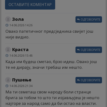
ОСТАВИТЕ КОМЕНТАР
Зола
ОДГОВОРИТЕ
14.06.2026 14:26
Овако патетичног предсједника свијет још
није видио.
Краста
ОДГОВОРИТЕ
14.06.2026 15:48
Када им будеш сметао, брзо идеш. Овако још
те не дирају, значи требаш им нешто.
Пушење
ОДГОВОРИТЕ
14.06.2026 21:34
Ма ти семеташ свом народу боли странце
брига за тобом то што ти изјављујеш је нешто
најгоре за народ само да би остао на власти.