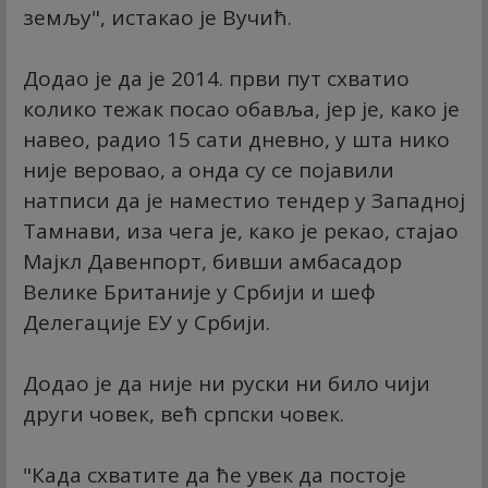
земљу", истакао је Вучић.
Додао је да је 2014. први пут схватио
колико тежак посао обавља, јер је, како је
навео, радио 15 сати дневно, у шта нико
није веровао, а онда су се појавили
натписи да је наместио тендер у Западној
Тамнави, иза чега је, како је рекао, стајао
Мајкл Давенпорт, бивши амбасадор
Велике Британије у Србији и шеф
Делегације ЕУ у Србији.
Додао је да није ни руски ни било чији
други човек, већ српски човек.
"Када схватите да ће увек да постоје