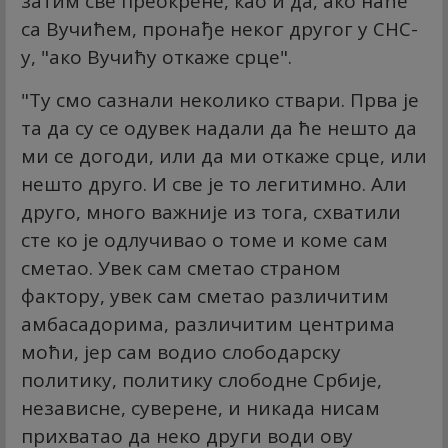
затим све преокрене, као и да, ако наће
са Вучићем, пронађе неког другог у СНС-
у, "ако Вучићу откаже срце".
"Ту смо сазнали неколико ствари. Прва је
та да су се одувек надали да ће нешто да
ми се догоди, или да ми откаже срце, или
нешто друго. И све је то легитимно. Али
друго, много важније из тога, схватили
сте ко је одлучивао о томе и коме сам
сметао. Увек сам сметао страном
фактору, увек сам сметао различитим
амбасадорима, различитим центрима
моћи, јер сам водио слободарску
политику, политику слободне Србије,
независне, суверене, и никада нисам
прихватао да неко други води ову