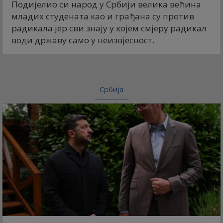
Подијелио си народ у Србији велика већина
младих студената као и грађана су против
радикала јер сви знају у којем смјеру радикал
води државу само у неизвјесност.
Србија