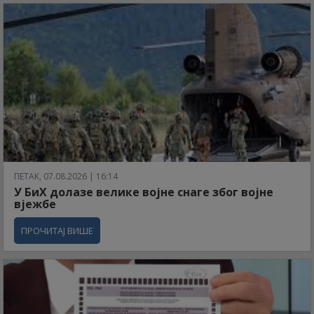
ПЕТАК, 07.08.2026 | 16:14
У БиХ долазе велике војне снаге због војне
вјежбе
ПРОЧИТАЈ ВИШЕ