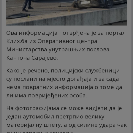
Ова информација потврђена је за портал
Клиx.ба из Оперативног центра
Министарства унутрашњих послова
Кантона Сарајево.
Како је речено, полицијски службеници
су послани на мјесто догађаја и за сада
нема повратних информација о томе да
ли има повријеђених особа.
На фотографијама се може видјети да је
један аутомобил претрпио велику
материјалну штету, а од силине удара чак
су му отпали и точкови.