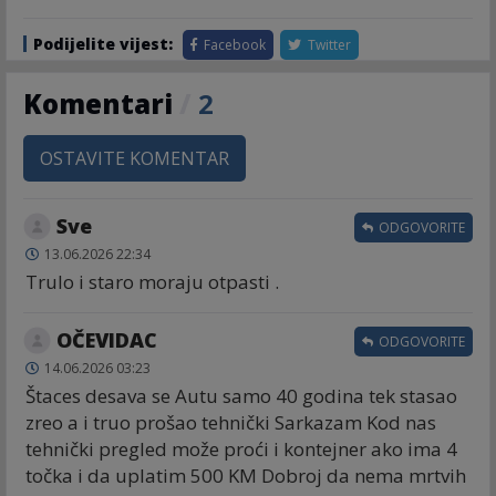
Podijelite vijest:
Facebook
Twitter
Komentari
/
2
OSTAVITE KOMENTAR
Sve
ODGOVORITE
13.06.2026 22:34
Trulo i staro moraju otpasti .
OČEVIDAC
ODGOVORITE
14.06.2026 03:23
Štaces desava se Autu samo 40 godina tek stasao
zreo a i truo prošao tehnički Sarkazam Kod nas
tehnički pregled može proći i kontejner ako ima 4
točka i da uplatim 500 KM Dobroj da nema mrtvih