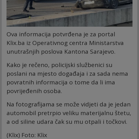
Ova informacija potvrđena je za portal
Klix.ba iz Operativnog centra Ministarstva
unutrašnjih poslova Kantona Sarajevo.
Kako je rečeno, policijski službenici su
poslani na mjesto događaja i za sada nema
povratnih informacija o tome da li ima
povrijeđenih osoba.
Na fotografijama se može vidjeti da je jedan
automobil pretrpio veliku materijalnu štetu,
a od siline udara čak su mu otpali i točkovi.
(Klix) Foto: Klix