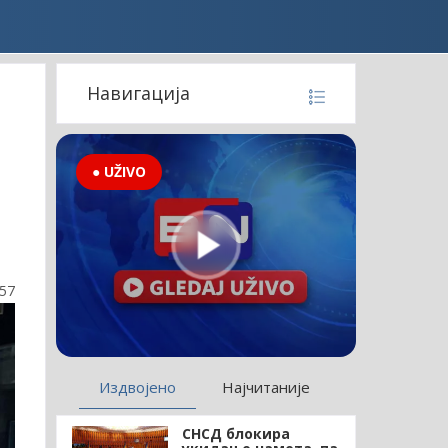
Навигација
● UŽIVO
:57
Издвојено
Најчитаније
СНСД блокира