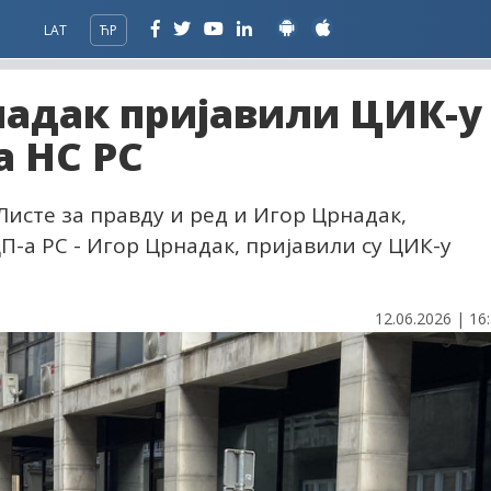
LAT
ЋР
надак пријавили ЦИК-у
а НС РС
исте за правду и ред и Игор Црнадак,
-а РС - Игор Црнадак, пријавили су ЦИК-у
12.06.2026 | 16