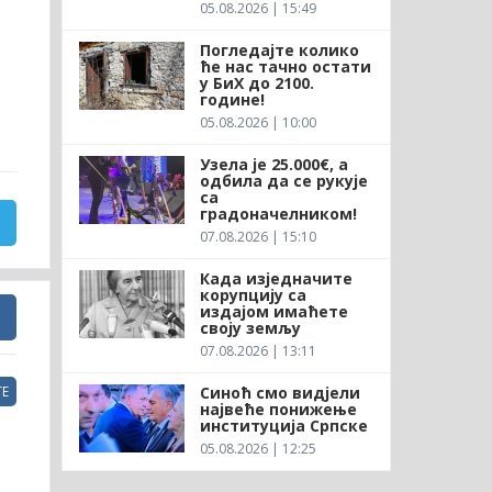
05.08.2026 | 15:49
Погледајте колико
ће нас тачно остати
у БиХ до 2100.
године!
05.08.2026 | 10:00
Узела је 25.000€, а
одбила да се рукује
са
градоначелником!
07.08.2026 | 15:10
Када изједначите
корупцију са
издајом имаћете
своју земљу
07.08.2026 | 13:11
Синоћ смо видјели
Е
највеће понижење
институција Српске
05.08.2026 | 12:25