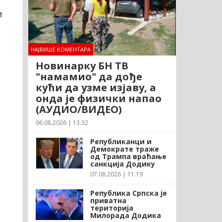
и
НАЈВИШЕ КОМЕНТАРА
Новинарку БН ТВ
"намамио" да дође
кући да узме изјаву, а
онда је физички напао
(АУДИО/ВИДЕО)
06.08.2026 | 13:32
Републиканци и
Демократе траже
од Трампа враћање
санкција Додику
07.08.2026 | 11:19
Република Српска је
приватна
територија
Милорада Додика