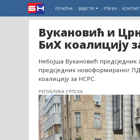
ПОЧЕТНА
ВИЈЕСТИ
РТВ БН
КОНТАКТ
Вукановић и Цр
БиХ коалицију з
Небојша Вукановић предсједник Л
предсједник новоформираног ПДП
коалицију за НСРС.
РЕПУБЛИКА СРПСКА