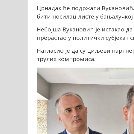
Црнадак ће подржати Вукановића
бити носилац листе у бањалучкој
Небојша Вукановић је истакао да 
прерастао у политички субјекат с
Нагласио је да су циљеви партне
трулих компромиса.