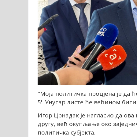
"Моја политичка процјена је да ћ
5'. Унутар листе ће већином бити
Игор Црнадак је нагласио да ова 
другу, већ окупљање око заједни
политичка субјекта.