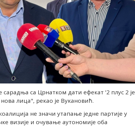
е сарадња са Црнатком дати ефекат '2 плус 2 је
 нова лица", рекао је Вукановић.
коалиција не значи утапање једне партије у
чке визије и очување аутономије оба