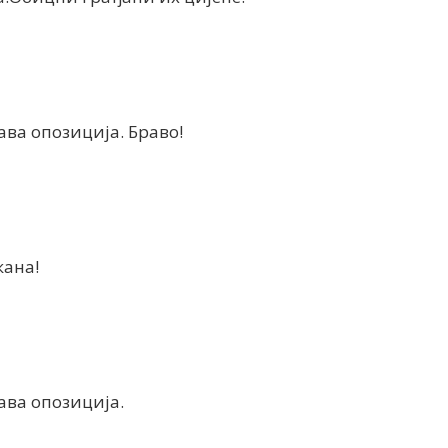
ава опозиција. Браво!
кана!
ава опозиција.