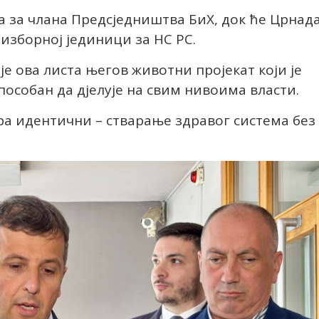
 за члана Предсједништва БиХ, док ће Црнад
 изборној јединици за НС РС.
је ова листа његов животни пројекат који је
пособан да дјелује на свим нивоима власти.
ра идентични – стварање здравог система без