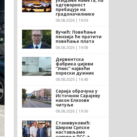
укидање намета, па
одговорност
пребацује на
градоначелнике
08.08.2026 | 19:59
Вучић: Повећање
пензија ће пратити
повећање плата
08.08.2026 | 19:08
Дервентска
фабрика цијеви
“Унис” највећи
порески дужник
08.08.2026 | 16:48
Серија обрачуна у
Источном Сарајеву
након Елезове
читуље
08.08.2026 | 19:36
Станивуковић:
Широм Српске
настављамо
ширење ПСС-а