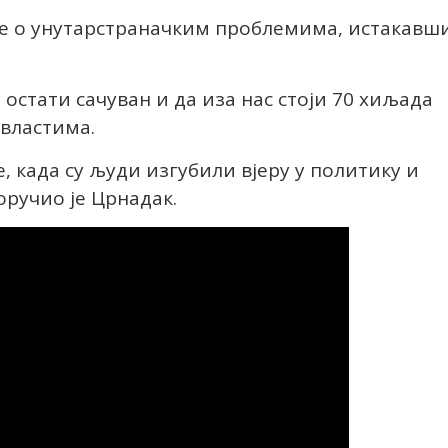
се о унутарстраначким проблемима, истакавш
остати сачуван и да иза нас стоји 70 хиљада
 властима.
, када су људи изгубили вјеру у политику и
оручио је Црнадак.