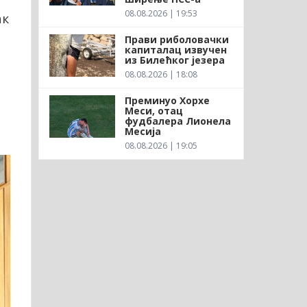
08.08.2026 | 19:53
ак
Прави риболовачки
капиталац извучен
из Билећког језера
08.08.2026 | 18:08
Преминуо Хорхе
Меси, отац
фудбалера Лионела
Месија
08.08.2026 | 19:05