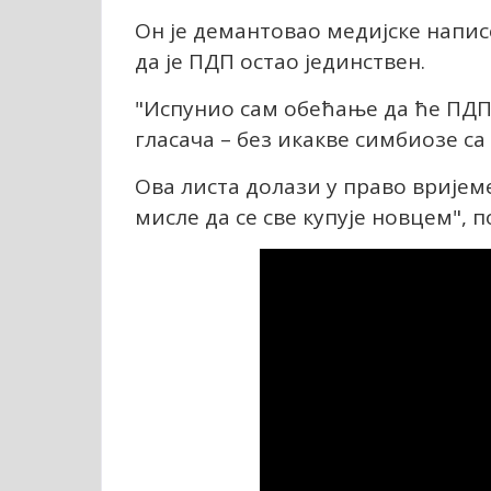
Он је демантовао медијске напи
да је ПДП остао јединствен.
"Испунио сам обећање да ће ПДП 
гласача – без икакве симбиозе са
Ова листа долази у право вријеме
мисле да се све купује новцем", п