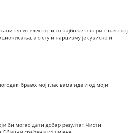
 капитен и селектор и то најбоље говори о његовој
ционисања, а о егу и нарцизму је сувисно и
огодак, браво, мој глас вама иде и од моји
који би могао дати добар резултат.Чисти
а.Обицни грађани их цијене.