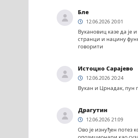
Бле
12.06.2026 20:01
Вукановиц казе да је и
странци и нацину функ
говорити
Истоцно Сарајево
12.06.2026 20:24
Вукан и Црнадак, пун п
Драгутин
12.06.2026 21:09
Ово је изнуђен потез 
опозиционари као суз