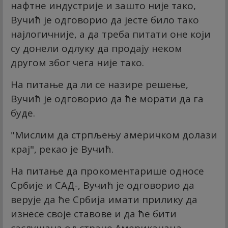
нафтне индустрије и зашто није тако,
Вучић је одговорио да јесте било тако
најлогичније, а да треба питати оне који
су донели одлуку да продају неком
другом због чега није тако.
На питање да ли се назире решење,
Вучић је одговорио да ће морати да га
буде.
"Мислим да стрпљењу америчком долази
крај", рекао је Вучић.
На питање да прокоментарише односе
Србије и САД-, Вучић је одговорио да
верује да ће Србија имати прилику да
изнесе своје ставове и да ће бити