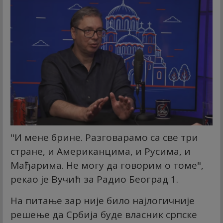
"И мене брине. Разговарамо са све три
стране, и Американцима, и Русима, и
Мађарима. Не могу да говорим о томе",
рекао је Вучић за Радио Београд 1.
На питање зар није било најлогичније
решење да Србија буде власник српске