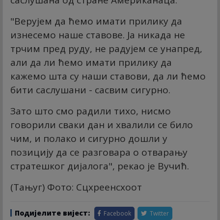
саслушана од стране Американаца.
"Верујем да ћемо имати прилику да
изнесемо наше ставове. Ја никада не
трчим пред руду, не радујем се унапред,
али да ли ћемо имати прилику да
кажемо шта су наши ставови, да ли ћемо
бити саслушани - сасвим сигурно.
Зато што смо радили тихо, нисмо
говорили сваки дан и хвалили се било
чим, и полако и сигурно дошли у
позицију да се разговара о отварању
стратешког дијалога", рекао је Вучић.
(Тањуг) Фото: Сцхреенсхоот
Подијелите вијест:
Facebook
Twitter