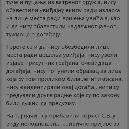
туче и пуцања из ватреног оружја, нису
обавестили увиђајну екипу ради изласка
на лице места ради вршења увиђаја, као
и да нису обавестили надлежног јавног
тужиоца о догађају.
Терете се и да нису обезбедили лице
места ради вршења увиђаја, нису узели
изјаве присутних грађана, очевидаца
догађаја, нису попунили образац за лица
која су том приликом била легитимисана,
нису евидентирали овај догађај, нити су
предузели друге радње које су по закону
били дужни да предузму.
На тај начин су прибавили корист С.В. у
виду неподношења кривичне пријаве за