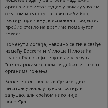
ношење издату од стране надлежног
органа и из истог пуцао у локалу у којем
се у том моменту налазио већи број
гостију, при чему је испаљени пројектил
пробио стакло на вратима поменутог
локала
Поменути догађај наводно се тиче свађе
између Боскета и Милоша Ниловића
званог Руњо који се доводи у везу са
"шкаљарским кланом" и добро је познат
органима гоњења.
Боске је тада после свађе извадио
пиштољ у локалу пуном гостију и
запуцао, али срећом нико није
повређен.