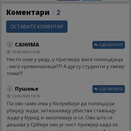
Коментари
/
2
ОСТАВИТЕ КОМЕНТАР
САНИМА
ОДГОВОРИТЕ
10.06.2026 10:36
Несто није у реду, у притвору висе полицајаца
, него криминалаца??? А дје су студенти у свему
томе??
Пушење
ОДГОВОРИТЕ
10.06.2026 16:18
Па ово само има у Колумбији да полицајци
убијају људе, заташкавају убиства стављају
људе у бурад и закопавају и сл. Ово што се
дешава у Србији ово је чист примјер када се