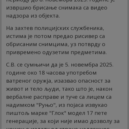
извршио брисање снимака са видео
надзора из објекта.
На захтев полицијских службеника,
истима је потом предао рисивер са
обрисаним снимцима, уз потврду о
привремено одузетим предметима.
С.В. се сумњичи да је 5. новембра 2025.
године око 18 часова употребом
ватреног оружја, изазвао опасност за
живот и тело људи, тако што је, након
вербалне расправе и туче са лицем са
надимком "Руњо", из појаса извукао
пиштољ марке "Глок" модел 17 пете
генерације, за који није имао дозволу за