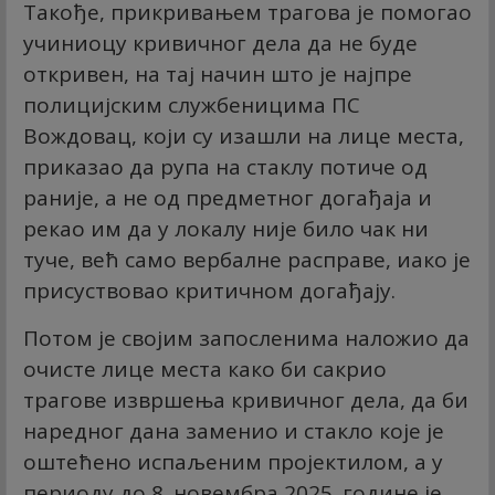
Такође, прикривањем трагова је помогао
учиниоцу кривичног дела да не буде
откривен, на тај начин што је најпре
полицијским службеницима ПС
Вождовац, који су изашли на лице места,
приказао да рупа на стаклу потиче од
раније, а не од предметног догађаја и
рекао им да у локалу није било чак ни
туче, већ само вербалне расправе, иако је
присуствовао критичном догађају.
Потом је својим запосленима наложио да
очисте лице места како би сакрио
трагове извршења кривичног дела, да би
наредног дана заменио и стакло које је
оштећено испаљеним пројектилом, а у
периоду до 8. новембра 2025. године је