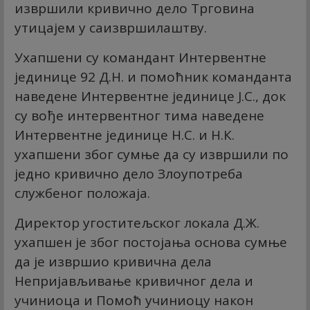
извршили кривично дело Трговина
утицајем у саизвршилаштву.
Ухапшени су командант Интервентне
јединице 92 Д.Н. и помоћник команданта
наведене Интервентне јединице Ј.С., док
су вође интервентног тима наведене
Интервентне јединице Н.С. и Н.К.
ухапшени због сумње да су извршили по
једно кривично дело Злоупотреба
службеног положаја.
Директор угоститељског локала Д.Ж.
ухапшен је због постојања основа сумње
да је извршио кривична дела
Непријављивање кривичног дела и
учиниоца и Помоћ учиниоцу након