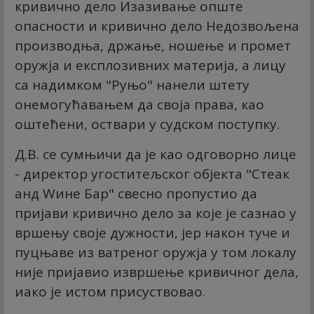
кривично дело Изазивање опште
опасности и кривично дело Недозвољена
производња, држање, ношење и промет
оружја и експлозивних материја, а лицу
са надимком "Руњо" нанели штету
онемогућавањем да своја права, као
оштећени, оствари у судском поступку.
Д.В. се сумњичи да је као одговорно лице
- директор угоститељског објекта "Стеак
анд Wине Бар" свесно пропустио да
пријави кривично дело за које је сазнао у
вршењу своје дужности, јер након туче и
пуцњаве из ватреног оружја у том локалу
није пријавио извршење кривичног дела,
иако је истом присуствовао.