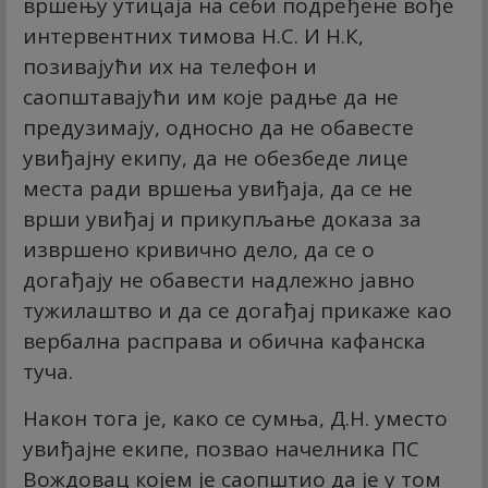
вршењу утицаја на себи подређене вође
интервентних тимова Н.С. И Н.К,
позивајући их на телефон и
саопштавајући им које радње да не
предузимају, односно да не обавесте
увиђајну екипу, да не обезбеде лице
места ради вршења увиђаја, да се не
врши увиђај и прикупљање доказа за
извршено кривично дело, да се о
догађају не обавести надлежно јавно
тужилаштво и да се догађај прикаже као
вербална расправа и обична кафанска
туча.
Након тога је, како се сумња, Д.Н. уместо
увиђајне екипе, позвао начелника ПС
Вождовац којем је саопштио да је у том