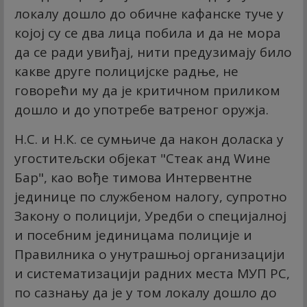
локалу дошло до обичне кафанске туче у
којој су се два лица побила и да не мора
да се ради увиђај, нити предузимају било
какве друге полицијске радње, не
говорећи му да је критичном приликом
дошло и до употребе ватреног оружја.
Н.С. и Н.К. се сумњиче да након доласка у
угоститељски објекат "Стеак анд Wине
Бар", као вође тимова Интервентне
јединице по службеном налогу, супротно
Закону о полицији, Уредби о специјалној
и посебним јединицама полиције и
Правилника о унутрашњој организацији
и систематизацији радних места МУП РС,
по сазнању да је у том локалу дошло до