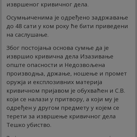
извршеног кривичног дела.
Осумњиченима је одређено задржавање
до 48 сати у ком року ће бити приведени
на саслушање.
Због постојања основа сумње да је
извршио кривична дела Изазивање
опште опасности и Недозвољена
производња, држање, ношење и промет
оружја и експлозивних материја
кривичном пријавом је обухваћен и С.В.
који се налази у притвору, а који му је
одређен у другом предмету у којем се
терети за извршење кривичног дела
Тешко убиство.