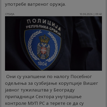
употребе ватреног оружја.
СРБИЈА
10.06.2026 | 09:42
Они су ухапшени по налогу Посебног
одељења за сузбијање корупције Вишег
јавног тужилаштва у Београду
припадници Сектора унутрашње
контроле МУП РС а терете се да су