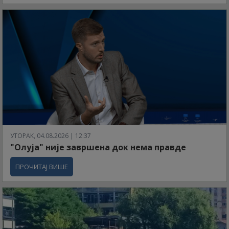
УТОРАК, 04.08.2026 | 12:37
"Олуја" није завршена док нема правде
ПРОЧИТАЈ ВИШЕ