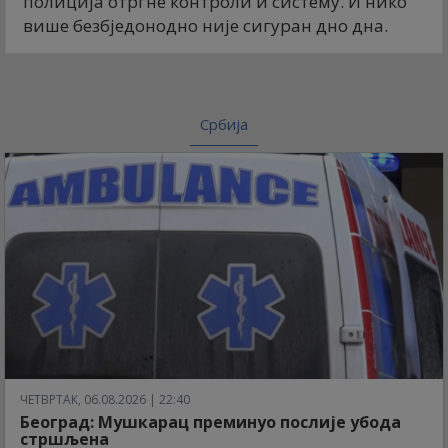
полиција отргне контроли и систему. И нико
више безбједонодно није сигуран дно дна.
Србија
ЧЕТВРТАК, 06.08.2026 | 22:40
Београд: Мушкарац преминуо послије убода
стршљена