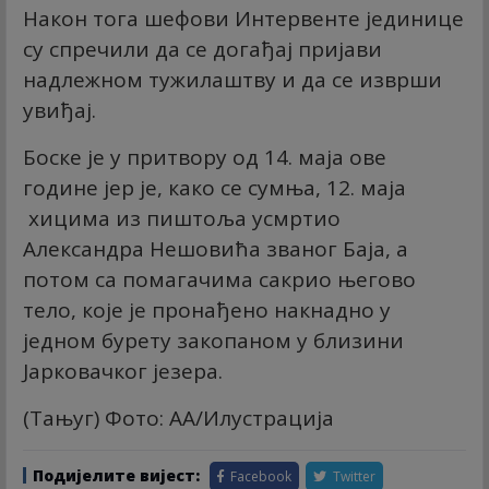
Након тога шефови Интервенте јединице
су спречили да се догађај пријави
надлежном тужилаштву и да се изврши
увиђај.
Боске је у притвору од 14. маја ове
године јер је, како се сумња, 12. маја
хицима из пиштоља усмртио
Александра Нешовића званог Баја, а
потом са помагачима сакрио његово
тело, које је пронађено накнадно у
једном бурету закопаном у близини
Јарковачког језера.
(Тањуг) Фото: АА/Илустрација
Подијелите вијест:
Facebook
Twitter