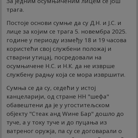
За једним осумњиченим лицем се још
трага.
Постоје основи сумње да су Д.Н. и Ј.С. и
лице за којим се трага 5. новембра 2025.
године у периоду између 18 и 19 часова
користећи свој службени положај и
стварни утицај, посредовали на
осумњичене Н.С. и Н.К. да не изврше
службену радњу која се мора извршити.
Сумња се да су, седећи у истој
канцеларији, од стране НН "шефа"
обавештени да је у угоститељском
објекту "Стеак анд Wине Бар" дошло до
туче, а у току туче и до пуцања из
ватреног оружја, па су се договарали о