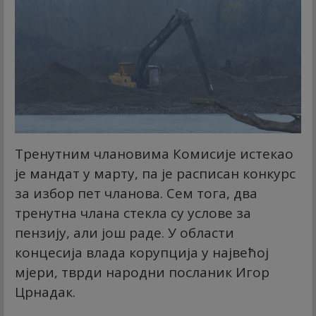
Тренутним члановима Комисије истекао
је мандат у марту, па је расписан конкурс
за избор пет чланова. Сем тога, два
тренутна члана стекла су услове за
пензију, али још раде. У области
концесија влада корупција у највећој
мјери, тврди народни посланик Игор
Црнадак.