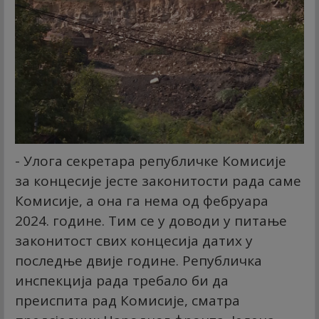
- Улога секретара републичке Комисије
за концесије јесте законитости рада саме
Комисије, а она га нема од фебруара
2024. године. Тим се у доводи у питање
законитост свих концесија датих у
последње двије године. Републичка
инспекција рада требало би да
преиспита рад Комисије, сматра