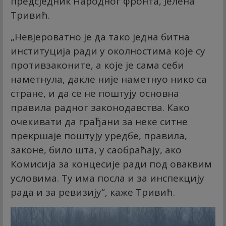
предсједник Народног фронта, Јелена
Тривић.
„Невјероватно је да тако једна битна
институција ради у околностима које су
противзаконите, а које је сама себи
наметнула, дакле није наметнуо нико са
стране, и да се не поштују основна
правила радног законодавства. Како
очекивати да грађани за неке ситне
прекршаје поштују уредбе, правила,
законе, било шта, у саобраћају, ако
Комисија за концесије ради под оваквим
условима. Ту има посла и за инспекцију
рада и за ревизију“, каже Тривић.