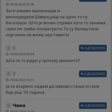
09.06.2026 07:08
Зато имамо милионере и
милијардере.Шверц,рад на црно то су
богаташи. Што је мозак спржен кога то занима
само их треба посматрати.То су болештине
које нико не може зауставити.
🫩
ОДГОВОРИТЕ
09.06.2026 09:59
Шта се то ради у српској законито?
🫩
ОДГОВОРИТЕ
09.06.2026 10:01
Ја се искрено надам да овакво стање остане
бар још 10 година.
Чико
ОДГОВОРИТЕ
09.06.2026 14:18