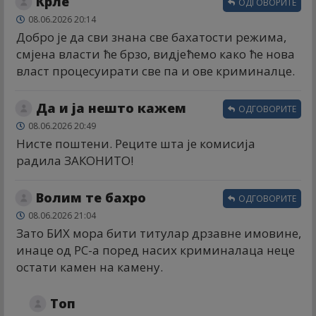
Крле
ОДГОВОРИТЕ
08.06.2026 20:14
Добро је да сви знана све бахатости режима,
смјена власти ће брзо, видјећемо како ће нова
власт процесуирати све па и ове криминалце.
Да и ја нешто кажем
ОДГОВОРИТЕ
08.06.2026 20:49
Нисте поштени. Реците шта је комисија
радила ЗАКОНИТО!
Волим те бахро
ОДГОВОРИТЕ
08.06.2026 21:04
Зато БИХ мора бити титулар дрзавне имовине,
инаце од РС-а поред насих криминалаца неце
остати камен на камену.
Топ