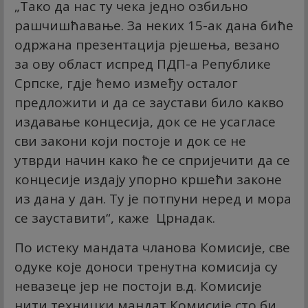
„Тако да нас ту чека једно озбиљно
рашчишћавање. За неких 15-ак дана биће
одржана презентација рјешења, везано
за ову област испред ПДП-а Републике
Српске, гдје ћемо између осталог
предложити и да се заустави било какво
издавање концесија, док се не усагласе
сви закони који постоје и док се не
утврди начин како ће се спријечити да се
концесије издају упорно кршећи законе
из дана у дан. Ту је потпуни неред и мора
се зауставити“, каже Црнадак.
По истеку мандата чланова Комисије, све
одуке које доноси тренутна комисија су
невазеце јер не постоји в.д. Комисије
нити техницки мандат Комисије сто би