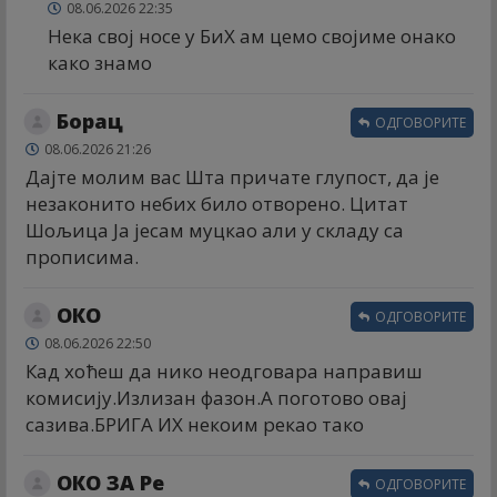
08.06.2026 22:35
Нека свој носе у БиХ ам цемо својиме онако
како знамо
Борац
ОДГОВОРИТЕ
08.06.2026 21:26
Дајте молим вас Шта причате глупост, да је
незаконито небих било отворено. Цитат
Шољица Ја јесам муцкао али у складу са
прописима.
ОКО
ОДГОВОРИТЕ
08.06.2026 22:50
Кад хоћеш да нико неодговара направиш
комисију.Излизан фазон.А поготово овај
сазива.БРИГА ИХ некоим рекао тако
ОКО ЗА Ре
ОДГОВОРИТЕ