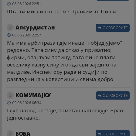
08.06.2026 22:51
Шта ти мислиш о овоме. Тражим те.Пиши
Апсурдистан
ОДГОВОРИТЕ
08.06.2026 22:57
Ма има арбитраза гдје инаце "побједјујемо"
редовно. Тата сину да отказ у приватној
фирми, овај тузи татицу, тата фино плати
вееелику казну сину и онда сви заједно на
малдиве. Инспектору рада и судији по
разгледница у ковертици и свима добро.
КОМУМАЈКУ
ОДГОВОРИТЕ
09.06.2026 06:34
Глуп народ нестаје, паметан напредује. Врло
једноставно.
БОБА
ОДГОВОРИТЕ