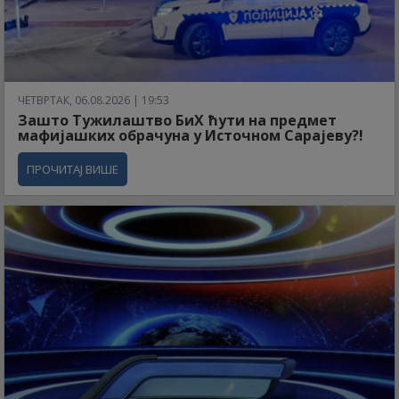
ЧЕТВРТАК, 06.08.2026 | 19:53
Зашто Тужилаштво БиХ ћути на предмет
мафијашких обрачуна у Источном Сарајеву?!
ПРОЧИТАЈ ВИШЕ