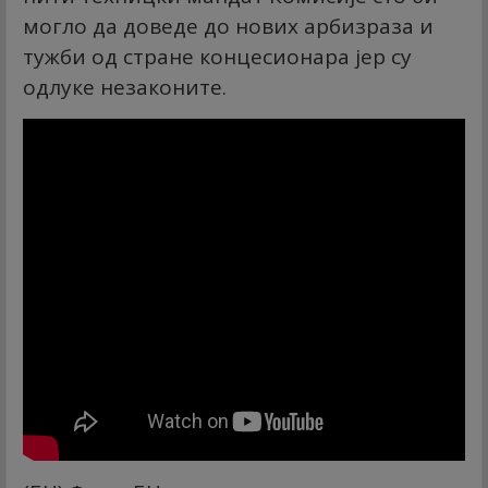
могло да доведе до нових арбизраза и
тужби од стране концесионара јер су
одлуке незаконите.