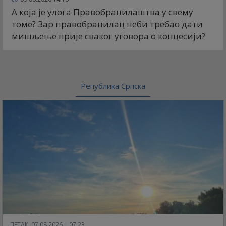
А која је улога Правобранилаштва у свему
томе? Зар правобранилац неби требао дати
мишљење прије сваког уговора о концесији?
Република Српска
ПЕТАК, 07.08.2026 | 07:23