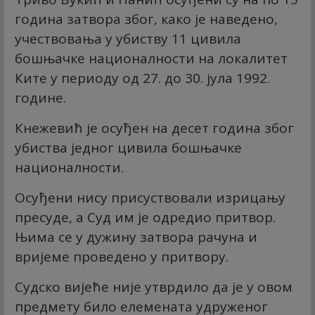
година затвора због, како је наведено,
учествовања у убиству 11 цивила
бошњачке националности на локалитет
Ките у периоду од 27. до 30. јула 1992.
године.
Кнежевић је осуђен на десет година због
убиства једног цивила бошњачке
националности.
Осуђени нису присуствовали изрицању
пресуде, а Суд им је одредио притвор.
Њима се у дужину затвора рачуна и
вријеме проведено у притвору.
Судско вијеће није утврдило да је у овом
предмету било елемената удруженог