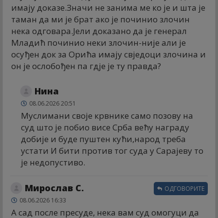
имају доказе.Значи не занима ме ко је и шта је
таман да ми је брат ако је починио злочин
нека одговара.Јели доказано да је генерал
Младић починио неки злочин-није али је
осуђен док за Орића имају свједоци злочина и
он је ослобођен па гдје је ту правда?
Нина
08.06.2026 20:51
Муслимани своје крвнике само позову на
суд што је побио висе Срба већу награду
добије и буде пуштен кући,народ треба
устати И бити против тог суда у Сарајеву то
је недопустиво.
Мирослав С.
ОДГОВОРИТЕ
08.06.2026 16:33
А сад после пресуде, нека вам суд омогуци да