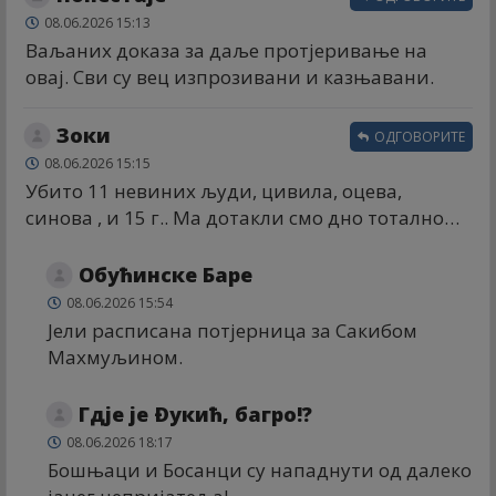
08.06.2026 15:13
Ваљаних доказа за даље протјеривање на
овај. Сви су вец изпрозивани и казњавани.
Зоки
ОДГОВОРИТЕ
08.06.2026 15:15
Убито 11 невиних људи, цивила, оцева,
синова , и 15 г.. Ма дотакли смо дно тотално…
Обућинске Баре
08.06.2026 15:54
Јели расписана потјерница за Сакибом
Махмуљином.
Гдје је Ðукић, багро!?
08.06.2026 18:17
Бошњаци и Босанци су нападнути од далеко