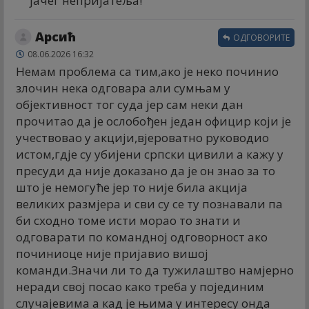
јачег непријатеља!
Арсић
ОДГОВОРИТЕ
08.06.2026 16:32
Немам проблема са тим,ако је неко починио
злочин нека одговара али сумњам у
објективност тог суда јер сам неки дан
прочитао да је ослобођен један официр који је
учествовао у акцији,вјероватно руководио
истом,гдје су убијени српски цивили а кажу у
пресуди да није доказано да је он знао за то
што је немогуће јер то није била акција
великих размјера и сви су се ту познавали па
би сходно томе исти морао то знати и
одговарати по командној одговорност ако
починиоце није пријавио вишој
команди.Значи ли то да тужилаштво намјерно
неради свој посао како треба у појединим
случајевима а кад је њима у интересу онда