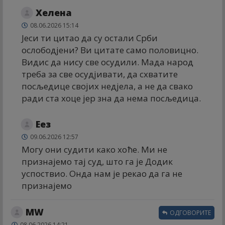
Хелена
08.06.2026 15:14
Јеси ти цитао да су остали Срби
ослободјени? Ви цитате само половицно.
Видис да нису све осудили. Мада народ
треба за све осудјивати, да схватите
посљедице својих недјела, а не да свако
ради ста хоце јер зна да нема посљедица.
Еез
09.06.2026 12:57
Могу они судити како хоће. Ми не
признајемо тај суд, што га је Додик
успоствио. Онда нам је рекао да га не
признајемо
МW
ОДГОВОРИТЕ
08.06.2026 14:21