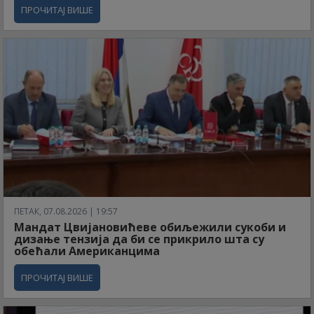
ПРОЧИТАЈ ВИШЕ
ПЕТАК, 07.08.2026 | 19:57
Мандат Цвијановићеве обиљежили сукоби и
дизање тензија да би се прикрило шта су
обећали Американцима
ПРОЧИТАЈ ВИШЕ