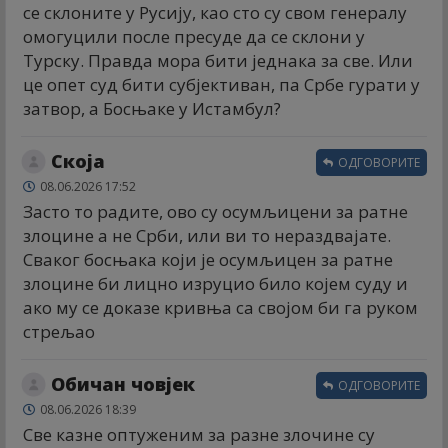
се склоните у Русију, као сто су свом генералу
омогуцили после пресуде да се склони у
Турску. Правда мора бити једнака за све. Или
це опет суд бити субјективан, па Србе гурати у
затвор, а Босњаке у Истамбул?
Скоја
ОДГОВОРИТЕ
08.06.2026 17:52
Засто то радите, ово су осумљицени за ратне
злоцине а не Срби, или ви то нераздвајате.
Сваког босњака који је осумљицен за ратне
злоцине би лицно изруцио било којем суду и
ако му се доказе кривња са својом би га руком
стрељао
Обичан човјек
ОДГОВОРИТЕ
08.06.2026 18:39
Све казне оптуженим за разне злочине су