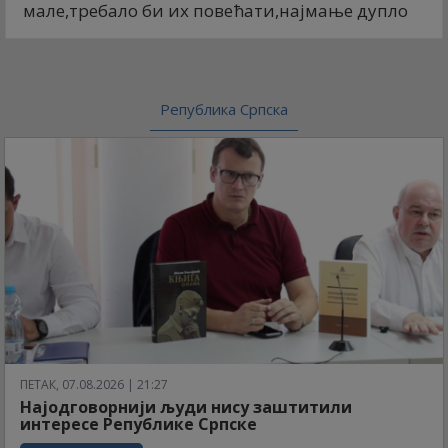
мале,требало би их повећати,најмање дупло
Република Српска
ПЕТАК, 07.08.2026 | 21:27
Најодговорнији људи нису заштитили
интересе Републике Српске