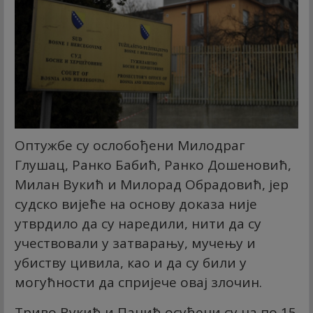
Оптужбе су ослобођени Милодраг
Глушац, Ранко Бабић, Ранко Дошеновић,
Милан Вукић и Милорад Обрадовић, јер
судско вијеће на основу доказа није
утврдило да су наредили, нити да су
учествовали у затварању, мучењу и
убиству цивила, као и да су били у
могућности да спријече овај злочин.
Триво Вукић и Панић осуђени су на по 15