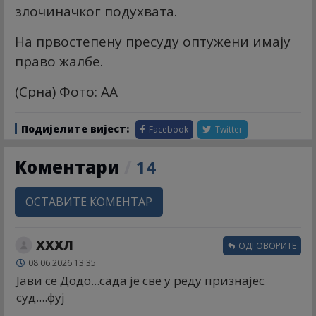
злочиначког подухвата.
На првостепену пресуду оптужени имају
право жалбе.
(Срна) Фото: АА
Подијелите вијест:
Facebook
Twitter
Коментари
/
14
ОСТАВИТЕ КОМЕНТАР
XXXЛ
ОДГОВОРИТЕ
08.06.2026 13:35
Јави се Додо...сада је све у реду признајес
суд....фуј