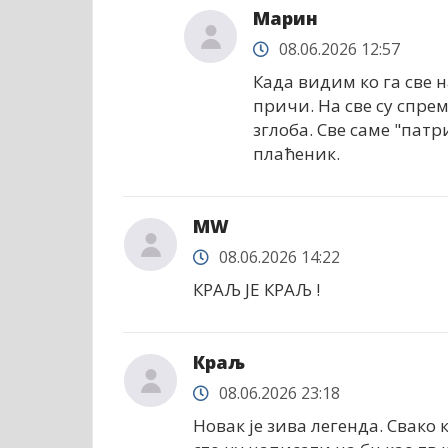
Марин
08.06.2026 12:57
Када видим ко га све на
причи. На све су спре
зглоба. Све саме "патр
плаћеник.
МW
08.06.2026 14:22
КРАЉ ЈЕ КРАЉ !
Краљ
08.06.2026 23:18
Новак је зива легенда. Свако 