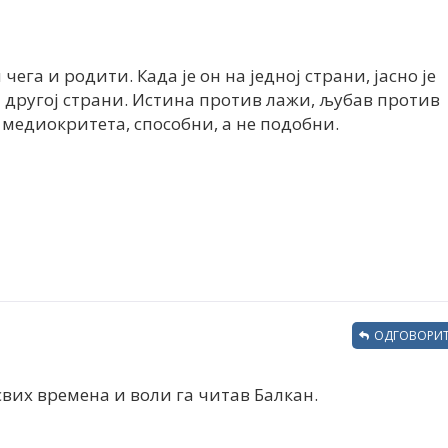
 чега и родити. Када је он на једној страни, јасно је
оној другој страни. Истина против лажи, љубав против
 медиокритета, способни, а не подобни.
ОДГОВОРИТ
свих времена и воли га читав Балкан.