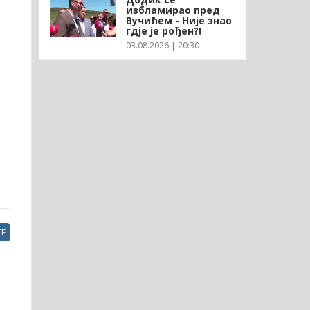
избламирао пред
Вучићем - Није знао
гдје је рођен?!
03.08.2026 | 20:30
Е