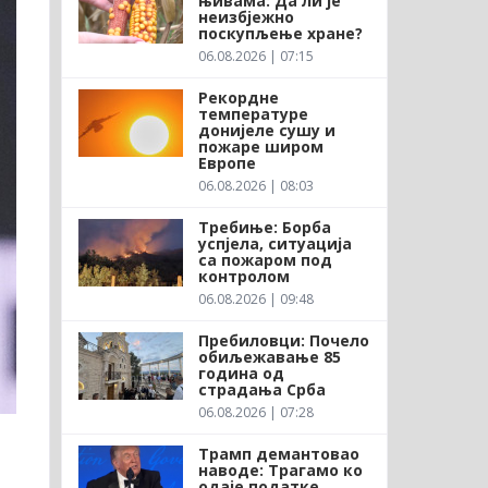
њивама: Да ли је
неизбјежно
поскупљење хране?
06.08.2026 | 07:15
Рекордне
температуре
донијеле сушу и
пожаре широм
Европе
06.08.2026 | 08:03
Требиње: Борба
успјела, ситуација
са пожаром под
контролом
06.08.2026 | 09:48
Пребиловци: Почело
обиљежавање 85
година од
страдања Срба
06.08.2026 | 07:28
Трамп демантовао
наводе: Трагамо ко
одаје податке