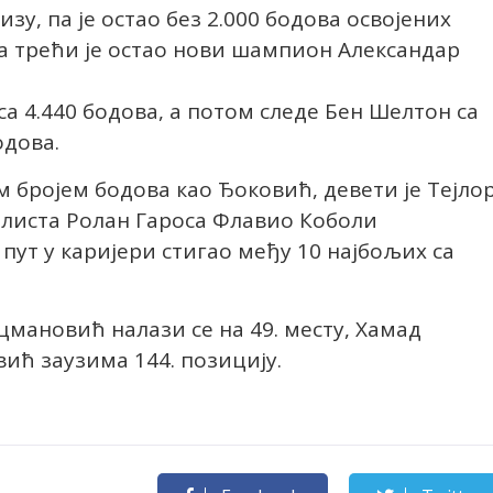
зу, па је остао без 2.000 бодова освојених
 а трећи је остао нови шампион Александар
а 4.440 бодова, а потом следе Бен Шелтон са
одова.
м бројем бодова као Ђоковић, девети је Тејло
налиста Ролан Гароса Флавио Коболи
пут у каријери стигао међу 10 најбољих са
мановић налази се на 49. месту, Хамад
вић заузима 144. позицију.