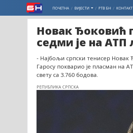
ПОЧЕТНА
ВИЈЕСТИ
РТВ БН
КОНТАКТ
Новак Ђоковић п
седми је на АТП
- Најбољи српски тенисер Новак
Гаросу покварио је пласман на АТ
свету са 3.760 бодова.
РЕПУБЛИКА СРПСКА