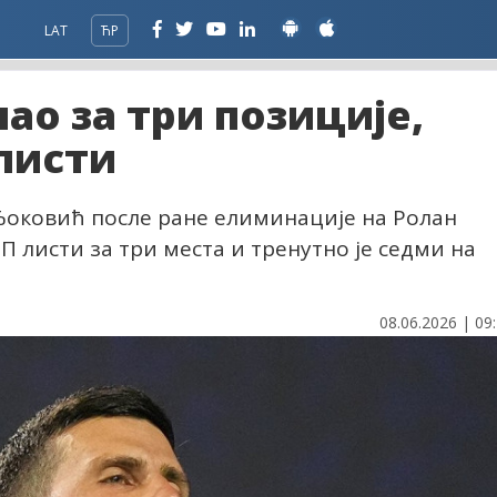
LAT
ЋР
ао за три позиције,
 листи
 Ђоковић после ране елиминације на Ролан
П листи за три места и тренутно је седми на
08.06.2026 | 09