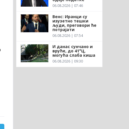
06.08.2026 | 07:46
Венс: Иранци су
изузетно тешки
људи, преговори ће
потрајати
06.08.2026 | 07:54
И данас сунчано и
р
вруће, до 41°Ц,
могућа слаба киша
06.08.2026 | 09:30