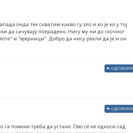
пада онда тек схватим какво су зло и ко је ко у тој
мни да сачувају покрадено. Нису му ни до скочног
иоте" и "вјерници". Добро да нису рекли да је и он
ОДГОВОРИТ
ОДГОВОРИТ
ко га помене треба да устане. Ово се не односи сад