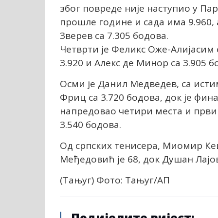
због повреде није наступио у Пари
прошле године и сада има 9.960,
Зверев са 7.305 бодова.
Четврти је Феликс Оже-Алијасим с
3.920 и Алекс де Минор са 3.905 б
Осми је Данил Медведев, са исти
Фриц са 3.720 бодова, док је фи
напредовао четири места и први 
3.540 бодова.
Од српских тенисера, Миомир Кец
Међедовић је 68, док Душан Лајо
(Тањуг) Фото: Тањуг/АП
Подијелите вијест: