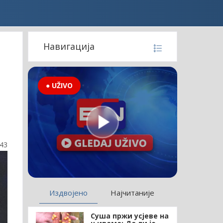
Навигација
● UŽIVO
:43
Издвојено
Најчитаније
Суша пржи усјеве на