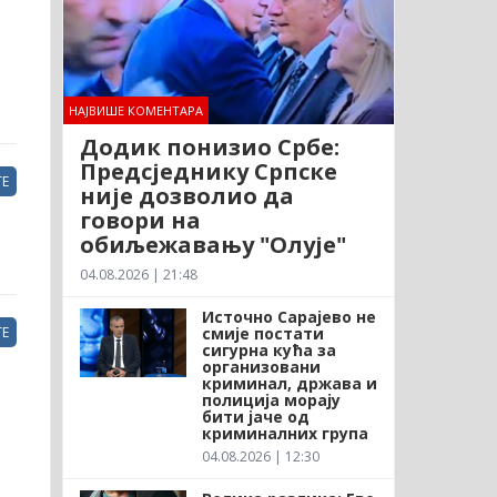
НАЈВИШЕ КОМЕНТАРА
Додик понизио Србе:
Предсједнику Српске
Е
није дозволио да
говори на
обиљежавању "Олује"
04.08.2026 | 21:48
Источно Сарајево не
смије постати
Е
сигурна кућа за
организовани
криминал, држава и
полиција морају
бити јаче од
криминалних група
04.08.2026 | 12:30