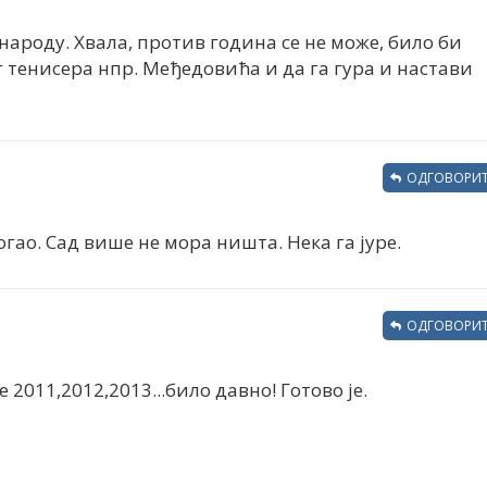
 народу. Хвала, против година се не може, било би
г тенисера нпр. Међедовића и да га гура и настави
ОДГОВОРИТ
огао. Сад више не мора ништа. Нека га јуре.
ОДГОВОРИТ
 2011,2012,2013...било давно! Готово је.