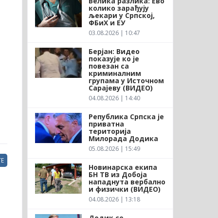
Велика разлика: Ево
колико зарађују
љекари у Српској,
ФБиХ и ЕУ
03.08.2026 | 10:47
Берјан: Видео
показује ко је
повезан са
криминалним
групама у Источном
Сарајеву (ВИДЕО)
04.08.2026 | 14:40
Република Српска је
приватна
територија
Милорада Додика
05.08.2026 | 15:49
Е
Новинарска екипа
БН ТВ из Добоја
нападнута вербално
и физички (ВИДЕО)
04.08.2026 | 13:18
Додик се