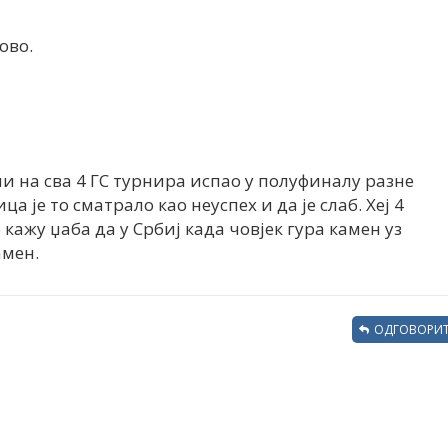
ово.
ни на сва 4 ГС турнира испао у полуфиналу разне
а је то сматрало као неуспех и да је слаб. Хеј 4
 кажу џаба да у Србиј када човјек гура камен уз
амен.
ОДГОВОРИТ