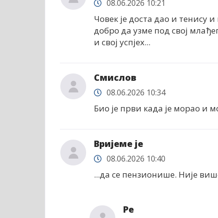
08.06.2026 10:21
Човек је доста дао и тенису и
добро да узме под свој млађе
и свој успјех...
Смислов
08.06.2026 10:34
Био је први када је морао и м
Вријеме је
08.06.2026 10:40
...да се пензионише. Није више
Ре