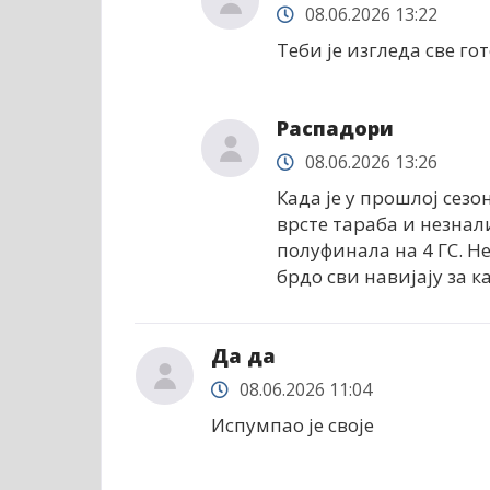
08.06.2026 13:22
Теби је изгледа све гот
Распадори
08.06.2026 13:26
Када је у прошлој сезо
врсте тараба и незналиц
полуфинала на 4 ГС. Не
брдо сви навијају за к
Да да
08.06.2026 11:04
Испумпао је своје