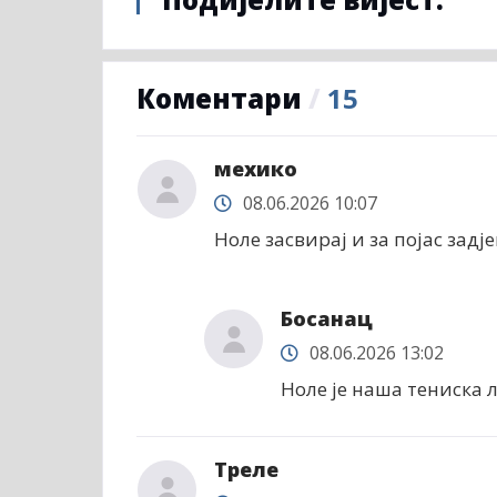
Коментари
/
15
меxико
08.06.2026 10:07
Ноле засвирај и за појас задј
Босанац
08.06.2026 13:02
Ноле је наша тениска л
Треле