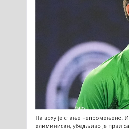
На врху је стање непромењено, Ит
елиминисан, убедљиво је први са 