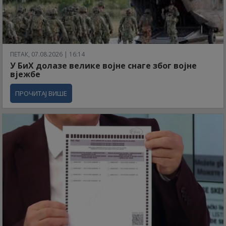
ПЕТАК, 07.08.2026 | 16:14
У БиХ долазе велике војне снаге због војне
вјежбе
ПРОЧИТАЈ ВИШЕ