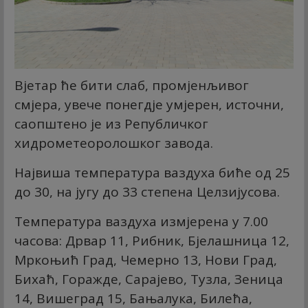
Вјетар ће бити слаб, промјенљивог
смјера, увече понегдје умјерен, источни,
саопштено је из Републичког
хидрометеоролошког завода.
Највиша температура ваздуха биће од 25
до 30, на југу до 33 степена Целзијусова.
Температура ваздуха измјерена у 7.00
часова: Дрвар 11, Рибник, Бјелашница 12,
Мркоњић Град, Чемерно 13, Нови Град,
Бихаћ, Горажде, Сарајево, Тузла, Зеница
14, Вишеград 15, Бањалука, Билећа,