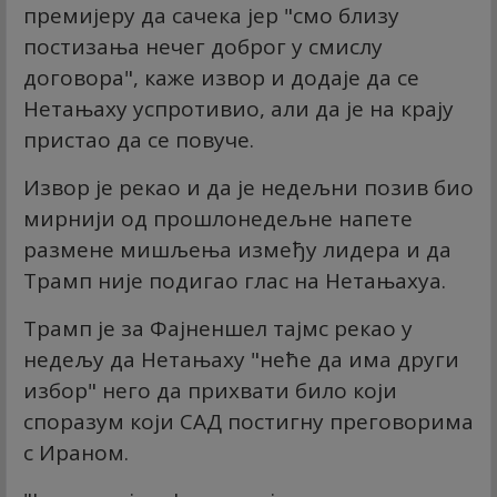
премијеру да сачека јер "смо близу
постизања нечег доброг у смислу
договора", каже извор и додаје да се
Нетањаху успротивио, али да је на крају
пристао да се повуче.
Извор је рекао и да је недељни позив био
мирнији од прошлонедељне напете
размене мишљења између лидера и да
Трамп није подигао глас на Нетањахуа.
Трамп је за Фајненшел тајмс рекао у
недељу да Нетањаху "неће да има други
избор" него да прихвати било који
споразум који САД постигну преговорима
с Ираном.