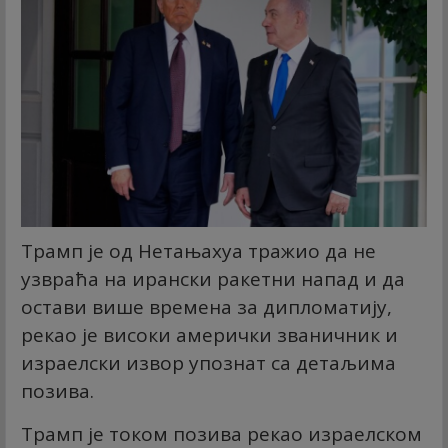
Трамп је од Нетањахуа тражио да не
узвраћа на ирански ракетни напад и да
остави више времена за дипломатију,
рекао је високи амерички званичник и
израелски извор упознат са детаљима
позива.
Трамп је током позива рекао израелском