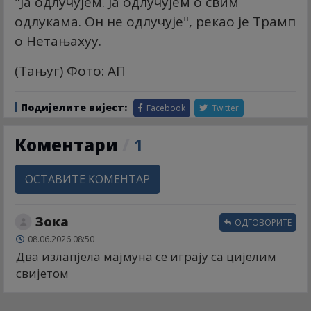
"Ја одлучујем. Ја одлучујем о свим
одлукама. Он не одлучује", рекао је Трамп
о Нетањахуу.
(Тањуг) Фото: АП
Подијелите вијест:
Facebook
Twitter
Коментари
/
1
ОСТАВИТЕ КОМЕНТАР
Зока
ОДГОВОРИТЕ
08.06.2026 08:50
Два излапјела мајмуна се играју са цијелим
свијетом