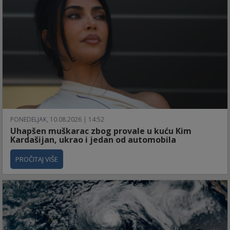
PONEDELJAK, 10.08.2026 | 14:52
Uhapšen muškarac zbog provale u kuću Kim
Kardašijan, ukrao i jedan od automobila
PROČITAJ VIŠE