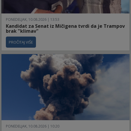
PONEDELJAK, 10.08.2026 | 13:53
Kandidat za Senat iz Mičigena tvrdi da je Trampov
brak "klimav"
PROČITAJ VIŠE
PONEDELJAK, 10.08.2026 | 10:20