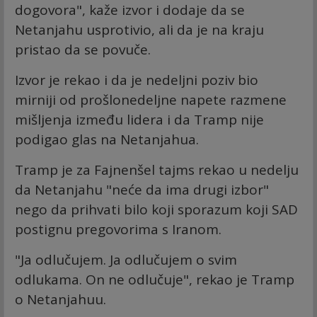
dogovora", kaže izvor i dodaje da se
Netanjahu usprotivio, ali da je na kraju
pristao da se povuče.
Izvor je rekao i da je nedeljni poziv bio
mirniji od prošlonedeljne napete razmene
mišljenja između lidera i da Tramp nije
podigao glas na Netanjahua.
Tramp je za Fajnenšel tajms rekao u nedelju
da Netanjahu "neće da ima drugi izbor"
nego da prihvati bilo koji sporazum koji SAD
postignu pregovorima s Iranom.
"Ja odlučujem. Ja odlučujem o svim
odlukama. On ne odlučuje", rekao je Tramp
o Netanjahuu.