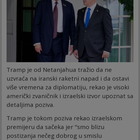
Tramp je od Netanjahua tražio da ne
uzvraća na iranski raketni napad i da ostavi
više vremena za diplomatiju, rekao je visoki
američki zvaničnik i izraelski izvor upoznat sa
detaljima poziva.
Tramp je tokom poziva rekao izraelskom
premijeru da sačeka jer "smo blizu
postizanja nečeg dobrog u smislu