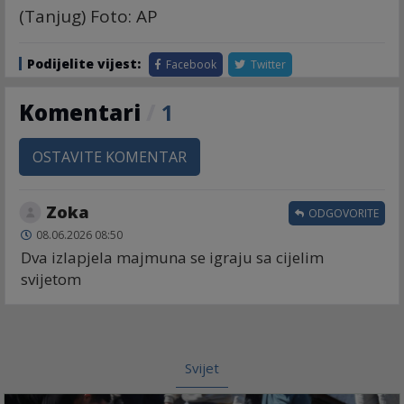
(Tanjug) Foto: AP
Podijelite vijest:
Facebook
Twitter
Komentari
/
1
OSTAVITE KOMENTAR
Zoka
ODGOVORITE
08.06.2026 08:50
Dva izlapjela majmuna se igraju sa cijelim
svijetom
Svijet