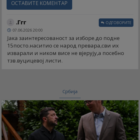
ОСТАВИТЕ КОМЕНТАР
.Ггг
ОДГОВОРИТЕ
07.06.2026 20:00
Јака заинтересованост за изборе.до подне
15посто.наситио се народ превара,сви их
изварали и ником висе не вјерују,а посебно
тзв.вуцицевој листи.
Србија