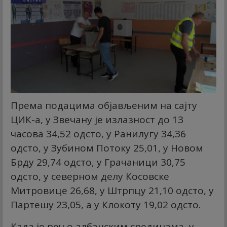
Према подацима објављеним на сајту
ЦИК-а, у Звечану је излазност до 13
часова 34,52 одсто, у Ранилугу 34,36
одсто, у Зубином Потоку 25,01, у Новом
Брду 29,74 одсто, у Грачаници 30,75
одсто, у северном делу Косовске
Митровице 26,68, у Штрпцу 21,10 одсто, у
Партешу 23,05, а у Клокоту 19,02 одсто.
Када је реч о албанским срединама, у