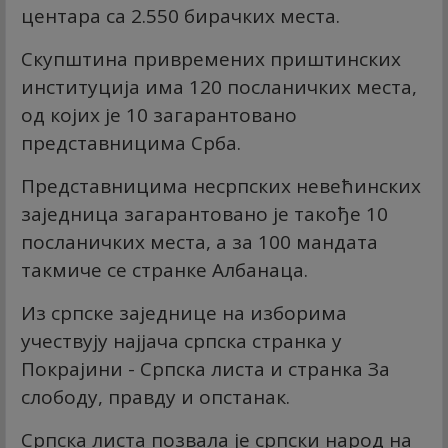
центара са 2.550 бирачких места.
Скупштина привремених приштинских
институција има 120 посланичких места,
од којих је 10 загарантовано
представницима Срба.
Представницима несрпских невећинских
заједница загарантовано је такође 10
посланичких места, а за 100 мандата
такмиче се странке Албанаца.
Из српске заједнице на изборима
учествују најјача српска странка у
Покрајини - Српска листа и странка За
слободу, правду и опстанак.
Српска листа позвала је српски народ на