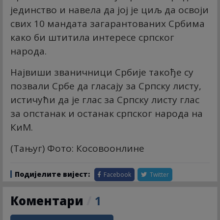
јединство и навела да јој је циљ да освоји
свих 10 мандата загарантованих Србима
како би штитила интересе српског
народа.
Највиши званичници Србије такође су
позвали Србе да гласају за Српску листу,
истичући да је глас за Српску листу глас
за опстанак и останак српског народа на
КиМ.
(Тањуг) Фото: Косовоонлине
Подијелите вијест:
Facebook
Twitter
Коментари
/
1