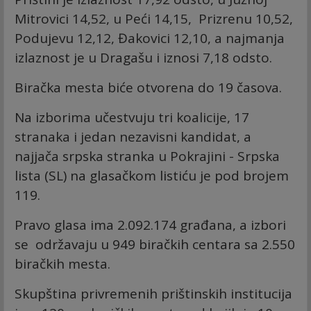
Mitrovici 14,52, u Peći 14,15, Prizrenu 10,52,
Podujevu 12,12, Đakovici 12,10, a najmanja
izlaznost je u Dragašu i iznosi 7,18 odsto.
Biračka mesta biće otvorena do 19 časova.
Na izborima učestvuju tri koalicije, 17
stranaka i jedan nezavisni kandidat, a
najjača srpska stranka u Pokrajini - Srpska
lista (SL) na glasačkom listiću je pod brojem
119.
Pravo glasa ima 2.092.174 građana, a izbori
se održavaju u 949 biračkih centara sa 2.550
biračkih mesta.
Skupština privremenih prištinskih institucija