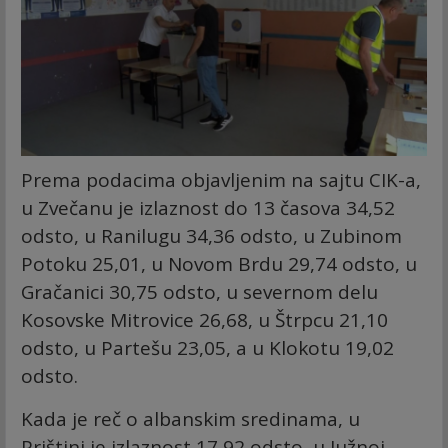
Prema podacima objavljenim na sajtu CIK-a,
u Zvečanu je izlaznost do 13 časova 34,52
odsto, u Ranilugu 34,36 odsto, u Zubinom
Potoku 25,01, u Novom Brdu 29,74 odsto, u
Gračanici 30,75 odsto, u severnom delu
Kosovske Mitrovice 26,68, u Štrpcu 21,10
odsto, u Partešu 23,05, a u Klokotu 19,02
odsto.
Kada je reč o albanskim sredinama, u
Prištini je izlaznost 17,92 odsto, u Južnoj