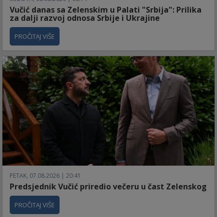
Vučić danas sa Zelenskim u Palati "Srbija": Prilika
za dalji razvoj odnosa Srbije i Ukrajine
PROČITAJ VIŠE
PETAK, 07.08.2026 | 20:41
Predsjednik Vučić priredio večeru u čast Zelenskog
PROČITAJ VIŠE