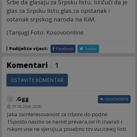
Srbe da glasaju za Srpsku listu, ističući da je
glas za Srpsku listu glas za opstanak i
ostanak srpskog naroda na KiM.
(Tanjug) Foto: Kosovoonline
Podijelite vijest:
Facebook
Twitter
Komentari
/
1
OSTAVITE KOMENTAR
.Ggg
ODGOVORITE
07.06.2026 20:00
Jaka zainteresovanost za izbore.do podne
15posto.nasitio se narod prevara,svi ih izvarali i
nikom vise ne vjeruju,a posebno tzv.vucicevoj listi.