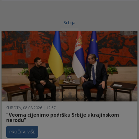
Srbija
SUBOTA, 08.08.2026 | 12:57
"Veoma cijenimo podršku Srbije ukrajinskom
narodu"
PROČITAJ VIŠE