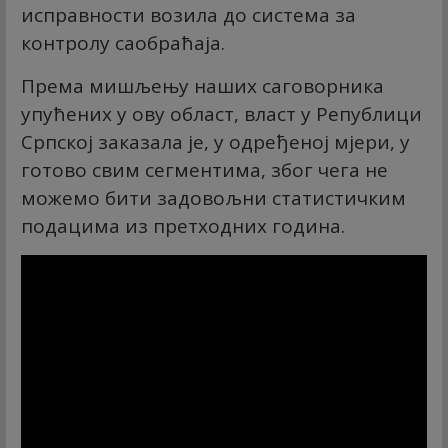
исправности возила до система за
контролу саобраћаја.
Према мишљењу наших саговорника
упућених у ову област, власт у Републици
Српској заказала је, у одређеној мјери, у
готово свим сегментима, због чега не
можемо бити задовољни статистичким
подацима из претходних година.