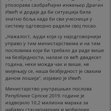
упозорава саобраћајни инжењер Драган
Ивић и додаје да би ситуација била
знатно боља када би сви учесници у
систему одговорно радили свој посао.
„Нажалост, људи који су најодговорнији
управо у тим министарствима и на тим
пословима који би требало да раде више
на безбједности, налазе се већ двадесет
година, неки можда чак и више, не
мијењају се, наша безбједност је сваким
даном лошија“, изјавио је Ивић.
Министарство унутрашњих послова
Републике Српске 2019. године је
издвојило 10,2 милиона марака за
набавку стационарних и мобилних