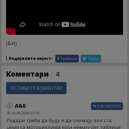
(БН)
Подијелите вијест:
Facebook
Twitter
Коментари
/
4
ОСТАВИТЕ КОМЕНТАР
А&Б
ОДГОВОРИТЕ
06.06.2026 21:16
Радари треба да буду и да снимају али ста
цемо са мотоциклима који немају рег.таблице