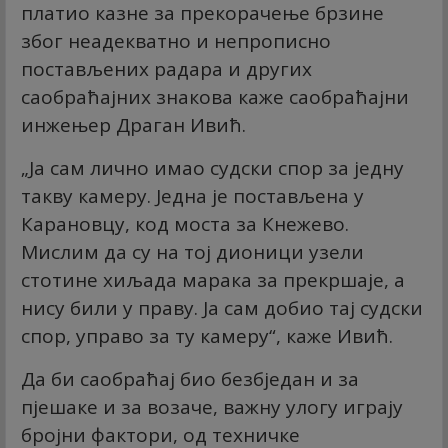
платио казне за прекорачење брзине
због неадекватно и непрописно
постављених радара и других
саобраћајних знакова каже саобраћајни
инжењер Драган Ивић.
„Ја сам лично имао судски спор за једну
такву камеру. Једна је постављена у
Карановцу, код моста за Кнежево.
Мислим да су на тој дионици узели
стотине хиљада марака за прекршаје, а
нису били у праву. Ја сам добио тај судски
спор, управо за ту камеру“, каже Ивић.
Да би саобраћај био безбједан и за
пјешаке и за возаче, важну улогу играју
бројни фактори, од техничке