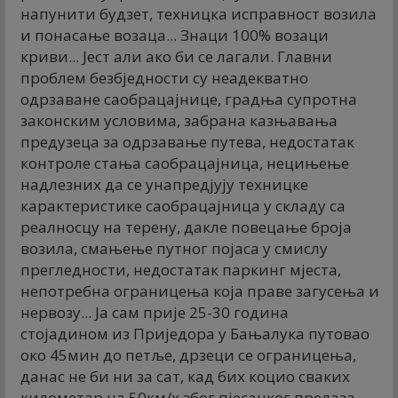
напунити будзет, техницка исправност возила
и понасање возаца... Знаци 100% возаци
криви... Јест али ако би се лагали. Главни
проблем безбједности су неадекватно
одрзаване саобрацајнице, градња супротна
законским условима, забрана казњавања
предузеца за одрзавање путева, недостатак
контроле стања саобрацајница, нецињење
надлезних да се унапредјују техницке
карактеристике саобрацајница у складу са
реалносцу на терену, дакле повецање броја
возила, смањење путног појаса у смислу
прегледности, недостатак паркинг мјеста,
непотребна ограницења која праве загусења и
нервозу... Ја сам прије 25-30 година
стојадином из Приједора у Бањалука путовао
око 45мин до петље, дрзеци се ограницења,
данас не би ни за сат, кад бих коцио сваких
километар на 50км/х због пјесацког прелаза