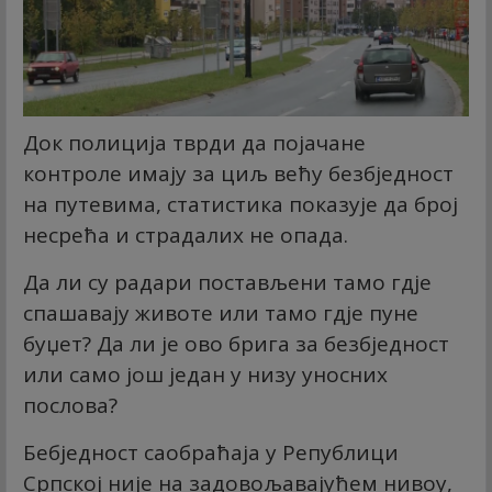
Док полиција тврди да појачане
контроле имају за циљ већу безбједност
на путевима, статистика показује да број
несрећа и страдалих не опада.
Да ли су радари постављени тамо гдје
спашавају животе или тамо гдје пуне
буџет? Да ли је ово брига за безбједност
или само још један у низу уносних
послова?
Бебједност саобраћаја у Републици
Српској није на задовољавајућем нивоу,