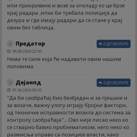
или прикривене и возе за опкладу ко це брзе
крај радара ,ипак би требала полиција да
дезура и где имају радари да се стане у крај
овим без таблица.
Предатор
ОДГОВОРИТЕ
06.06.2026 22:00
Нема те силе која ће надавати овим нашим
лоповима.
Дејанпд
ОДГОВОРИТЕ
07.06.2026 00:20
"Да би саобраћај био безбједан и за пјешаке и
за возаче, важну улогу играју бројни фактори,
од техничке исправности возила до система за
контролу саобраћаја"... Ово није писао неко ко
се стварно бавио проблематиком, него неко ко
размисља управо са позиције власти, како