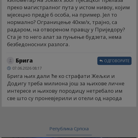
преко магистралног пута у истом нивоу, којим
мјесецно предје 6 особа, на пример. Јел то
нормално? Ограницење 40км/х, трајно, са
радаром, на отвореном правцу у Приједору?
Ста је то него алат за пуњење будзета, нема
безбедоносних разлога.
Брига
ОДГОВОРИТЕ
07.06.2026 08:17
Брига њих дали ће ко страфати Жељки и
Додигу треба милиона још за њихове личне
интересе и њихову породицу нетребало им
све што су проневјерили и отели од народа
Република Српска