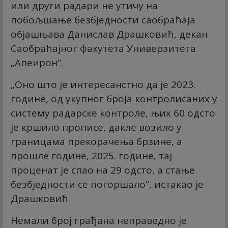
или други радари не утичу на
побољшање безбједности саобраћаја
објашњава Данислав Драшковић, декан
Саобраћајног факутета Универзитета
„Апеирон“.
„Оно што је интересанстно да је 2023.
године, од укупног броја контролисаних у
систему радарске контроле, њих 60 одсто
је кршило прописе, дакле возило у
границама прекорачења брзине, а
прошле године, 2025. године, тај
проценат је спао на 29 одсто, а стање
безбједности се погоршало“, истакао је
Драшковић.
Немали број грађана неправедно је