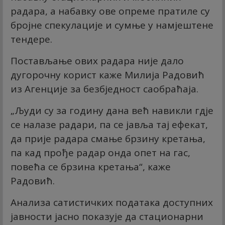
радара, а набавку ове опреме пратиле су
бројне спекулације и сумње у намјештене
тендере.
Постављање ових радара није дало
дугорочну корист каже Милија Радовић
из Агенције за безбједност саобраћаја.
„Људи су за годину дана већ навикли гдје
се налазе радари, па се јавља тај ефекат,
да прије радара смање брзину кретања,
па кад прође радар онда опет на гас,
повећа се брзина кретања“, каже
Радовић.
Анализа сатистичких података доступних
јавности јасно показује да стационарни