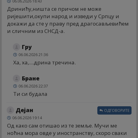
06.06.2026 18:43
Дринићу,ништа се причом не може
ријешити,окупи народ и изведи у Српцу и
докажи да сте у праву пред драгосављевићем
и сличним из СНСД-а.
Гру
06.06.2026 21:36
Ха, ха,....дрина тречина.
Бране
06.06.2026 22:37
Ти си будала
Дејан
ОДГОВОРИТЕ
06.06.2026 19:14
Од како сам отишао из те земље. Мучи ме
ноћна мора овде у иностранству, скоро сваки