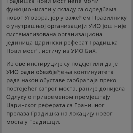
Градишка Нови мост неће моћи
функционисати у складу са одредбама
новог Уговора, јер у важећем Правилнику
о унутрашњој организацији УИО још није
систематизована организациона
јединица Царински реферат Градишка
Нови мост", истичу из УИО БиХ.
Из ове инстируције су подсјетили да је
УИО ради обезбјеђења континуитета
рада након обуставе саобраћаја преко
постојећег сатрог моста, раније донијела
Одлуку о привременом премјештају
Царинског реферата са Граничног
прелаза Градишка на локацију новог
моста у Градишци.