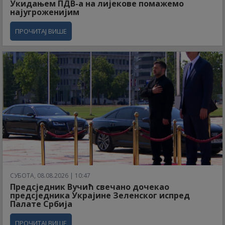
Укидањем ПДВ-а на лијекове помажемо
најугроженијим
ПРОЧИТАЈ ВИШЕ
СУБОТА, 08.08.2026 | 10:47
Предсједник Вучић свечано дочекао
предсједника Украјине Зеленског испред
Палате Србија
ПРОЧИТАЈ ВИШЕ