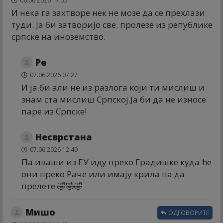
06.06.2026 17:55
И нека га захтворе нек не мозе да се прехлази
туди. Ја би затворијо све. пролезе из републике
српске на иноземство.
Ре
07.06.2026 07:27
И ја би али не из разлога који ти мислиш и
знам ста мислиш Српској.Ја би да не износе
паре из Српске!
Несврстана
07.06.2026 12:49
Па иваши из ЕУ иду преко Градишке куда ће
они преко Раче или имају крила па да
прелете 🤣🤣🤣
Мишо
ОДГОВОРИТЕ