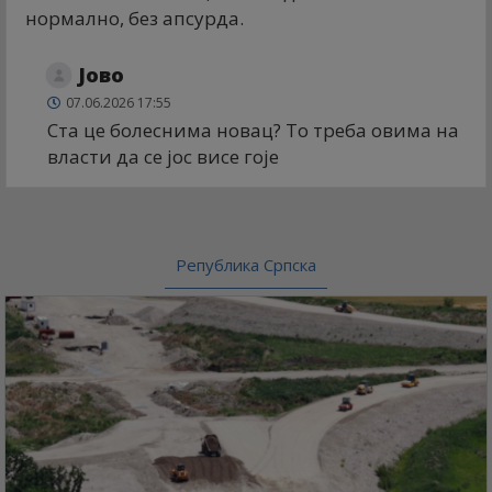
нормално, без апсурда.
Јово
07.06.2026 17:55
Ста це болеснима новац? То треба овима на
власти да се јос висе гоје
Република Српска