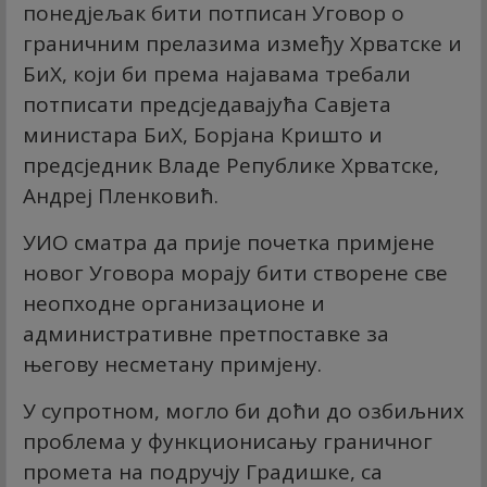
понедјељак бити потписан Уговор о
граничним прелазима између Хрватске и
БиХ, који би према најавама требали
потписати предсједавајућа Савјета
министара БиХ, Борјана Кришто и
предсједник Владе Републике Хрватске,
Андреј Пленковић.
УИО сматра да прије почетка примјене
новог Уговора морају бити створене све
неопходне организационе и
административне претпоставке за
његову несметану примјену.
У супротном, могло би доћи до озбиљних
проблема у функционисању граничног
промета на подручју Градишке, са