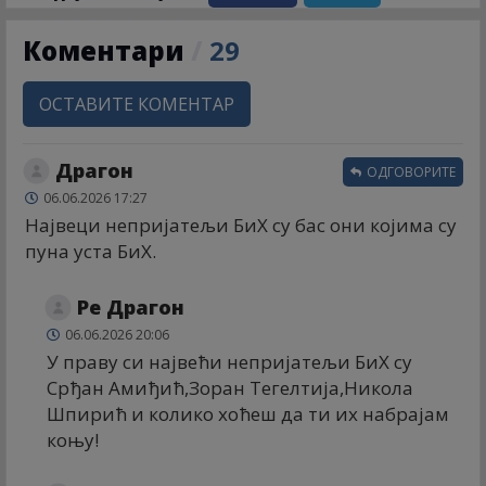
Коментари
/
29
ОСТАВИТЕ КОМЕНТАР
Драгон
ОДГОВОРИТЕ
06.06.2026 17:27
Највеци непријатељи БиХ су бас они којима су
пуна уста БиХ.
Ре Драгон
06.06.2026 20:06
У праву си највећи непријатељи БиХ су
Срђан Амиђић,Зоран Тегелтија,Никола
Шпирић и колико хоћеш да ти их набрајам
коњу!