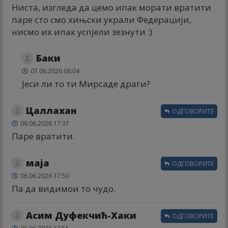
Ниста, изгледа да цемо ипак морати вратити
паре сто смо хињски украли Федерацији,
нисмо их ипак успјели зезнути :)
Баки
07.06.2026 06:04
Јеси ли то ти Мирсаде драги?
Цаллахан
ОДГОВОРИТЕ
06.06.2026 17:37
Паре вратити.
маја
ОДГОВОРИТЕ
06.06.2026 17:50
Па да видимои то чудо.
Асим Дуфекчић-Хаки
ОДГОВОРИТЕ