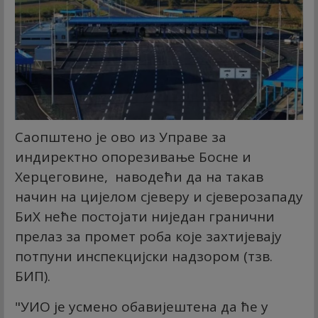
Саопштено је ово из Управе за
индиректно опорезивање Босне и
Херцеговине, наводећи да на такав
начин на цијелом сјеверу и сјеверозападу
БиХ неће постојати ниједан гранични
прелаз за промет роба које захтијевају
потпуни инспекцијски надзором (тзв.
БИП).
"УИО је усмено обавијештена да ће у