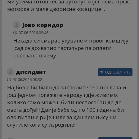
ми узима готов кес за аутопут којег нема преко
моторке и мале дворисне косацице...
Јово коридор
07.06.2026 09:46
Некада си смарао укуцане и првог комшију
,сад се дохватио тастатуре па оплети
невезано о чему ….
дисидент
ОДГОВОРИТЕ
07.06.2026 08:32
Најбоље би било да затворите оба прелаза и
још једном покажете народу гдје живимо.
Колико само можеш бити неспособан да до
овога дође!!! Двије бабе од по 100 година би
ово питање ријешиле за дан али нису ни
слутиле кога су изродиле!!