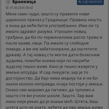
Бранкица
ОДГОВОРИТЕ
07.06.2026 08:42
Мене само чуди, зашто су правили нови
царински прелаз у Градишци. Правиш нешто,
а знаш да неће бити употребљено. Има ли ту
имало здравог разума. Утрошен новац
грађана, да би по терминалима расла трава и
пасле краве, овце. Па имале су слободне
ливаде, а ви им забетонирали, да оштетите
државу. А тај новац сте могли дати болесним
људима, помоћи онима који по несрећи
људској тешко живе. Како је тешко живјети у
земљи апсурда. И сад ликујете, зар је то
достојанство. Да бар нема медија па и не би
знали колико неправде, очаја постоји у земљи.
Онако сви морамо да патимо, да трпимо а
зашто сте ви учили школе. Зашто. Зар вам
нико није рекао да је знање моћ. Штета, баш
штета што не знате, нећете да ова земља живи