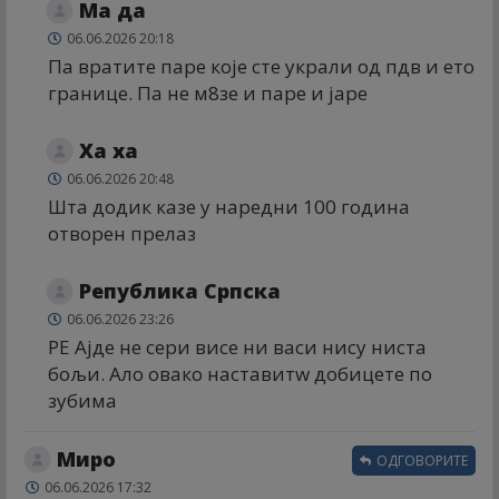
Ма да
06.06.2026 20:18
Па вратите паре које сте украли од пдв и ето
границе. Па не м8зе и паре и јаре
Ха ха
06.06.2026 20:48
Шта додик казе у наредни 100 година
отворен прелаз
Република Српска
06.06.2026 23:26
РЕ Ајде не сери висе ни васи нису ниста
бољи. Ало овако наставитw добицете по
зубима
Миро
ОДГОВОРИТЕ
06.06.2026 17:32