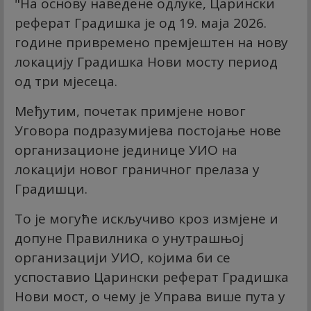
"На основу наведене одлуке, Царински
реферат Градишка је од 19. маја 2026.
године привремено премјештен на нову
локацију Градишка Нови мосту период
од три мјесеца.
Међутим, почетак примјене новог
Уговора подразумијева постојање нове
организационе јединице УИО на
локацији новог граничног прелаза у
Градишци.
То је могуће искључиво кроз измјене и
допуне Правилника о унутрашњој
организацији УИО, којима би се
успоставио Царински реферат Градишка
Нови мост, о чему је Управа више пута у