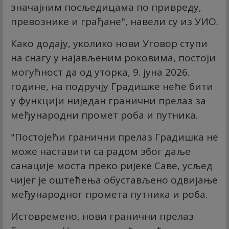
значајним посљедицама по привреду,
превознике и грађане", навели су из УИО.
Како додају, уколико нови Уговор ступи
на снагу у најављеним роковима, постоји
могућност да од уторка, 9. јуна 2026.
године, на подручју Градишке неће бити
у функцији ниједан гранични прелаз за
међународни промет роба и путника.
"Постојећи гранични прелаз Градишка не
може наставити са радом због даље
санације моста преко ријеке Саве, усљед
чијег је оштећења обустављено одвијање
међународног промета путника и роба.
Истовремено, нови гранични прелаз