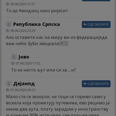
06.06.2026 21:57
То це Амидзиц лако ријесит
Република Српска
ОДГОВОРИТЕ
06.06.2026 23:29
Ало оставите нас на миру ви из федерациједа
вам неби Зуби звецкали🇷🇸
Јово
07.06.2026 17:52
То ко несто љут или си за....н?
Дејанпд
ОДГОВОРИТЕ
07.06.2026 00:10
Мало сте се зезнули, не тоци се гориво само у
возила која прометују путевима, ево рецимо ја
имам два аута, плату зарадим у иностранству
и донесем 90% исте овде, све плацам овде,