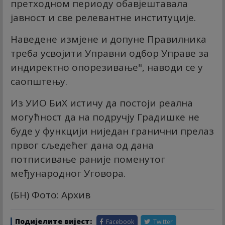
претходном периоду обавјештавала
јавност и све релевантне институције.
Наведене измјене и допуне Правилника
треба усвојити Управни одбор Управе за
индиректно опорезивање", наводи се у
саопштењу.
Из УИО БиХ истичу да постоји реална
могућност да на подручју Градишке не
буде у функцији ниједан гранични прелаз
првог сљедећег дана од дана
потписивање раније поменутог
међународног Уговора.
(БН) Фото: Архив
Подијелите вијест:
Facebook
Twitter