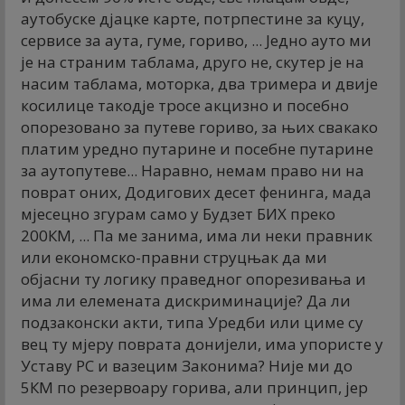
аутобуске дјацке карте, потрпестине за куцу,
сервисе за аута, гуме, гориво, ... Једно ауто ми
је на страним таблама, друго не, скутер је на
насим таблама, моторка, два тримера и двије
косилице такодје тросе акцизно и посебно
опорезовано за путеве гориво, за њих свакако
платим уредно путарине и посебне путарине
за аутопутеве... Наравно, немам право ни на
поврат оних, Додигових десет фенинга, мада
мјесецно згурам само у Будзет БИХ преко
200КМ, ... Па ме занима, има ли неки правник
или економско-правни струцњак да ми
објасни ту логику праведног опорезивања и
има ли елемената дискриминације? Да ли
подзаконски акти, типа Уредби или циме су
вец ту мјеру поврата донијели, има упористе у
Уставу РС и вазецим Законима? Није ми до
5КМ по резервоару горива, али принцип, јер