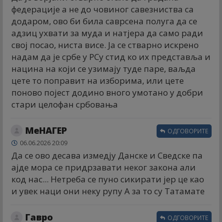
федерације а не до човиног савезниства са
додаром, ово би била саврсена полуга да се
адзиц ухвати за муда и натјера да само ради
свој посао, ниста висе. Ја се стварно искрено
надам да је србе у РСу стид ко их представља и
нацина на који се узимају туде паре, ваљда
цете то поправит на изборима, или цете
поново појест додино вного умотано у добри
стари целофан србовања
МеНАГЕР
ОДГОВОРИТЕ
06.06.2026 20:09
Да се ово десава измедју Данске и Сведске па
ајде мора се придрзавати неког закона али
код нас... Нетреба се пуно сикирати јер це као
и увек наци они неку рупу А за то су Татамате
Гавро
ОДГОВОРИТЕ