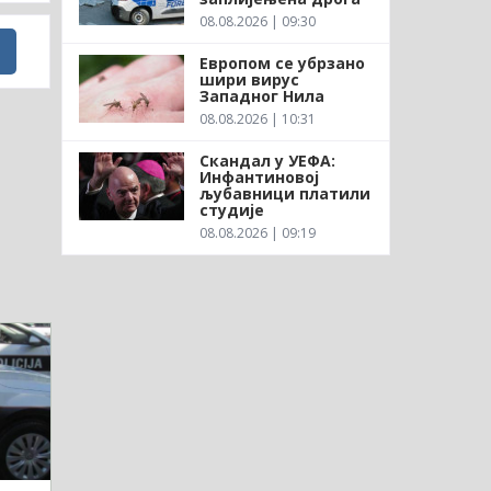
08.08.2026 | 09:30
Европом се убрзано
шири вирус
Западног Нила
08.08.2026 | 10:31
Скандал у УЕФА:
Инфантиновој
љубавници платили
студије
08.08.2026 | 09:19