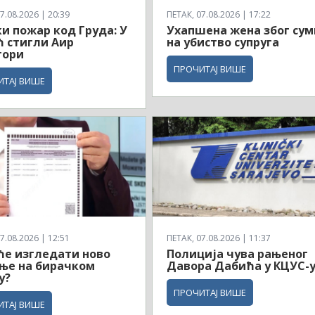
7.08.2026 | 20:39
ПЕТАК, 07.08.2026 | 17:22
и пожар код Груда: У
Ухапшена жена због су
 стигли Аир
на убиство супруга
тори
ПРОЧИТАЈ ВИШЕ
ИТАЈ ВИШЕ
7.08.2026 | 12:51
ПЕТАК, 07.08.2026 | 11:37
ће изгледати ново
Полиција чува рањеног
ње на бирачком
Давора Дабића у КЦУС-
у?
ПРОЧИТАЈ ВИШЕ
ИТАЈ ВИШЕ