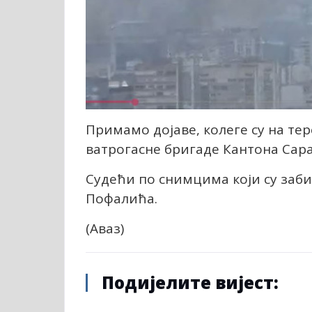
Примамо дојаве, колеге су на тер
ватрогасне бригаде Кантона Сара
Судећи по снимцима који су заби
Пофалића.
(Аваз)
Подијелите вијест: