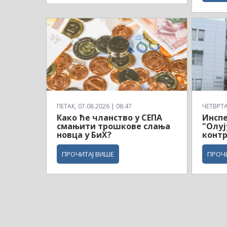
ПЕТАК, 07.08.2026 | 08:47
ЧЕТВРТАК
Како ће чланство у СЕПА
Инсп
смањити трошкове слања
"Олуј
новца у БиХ?
контр
ПРОЧИТАЈ ВИШЕ
ПРОЧ