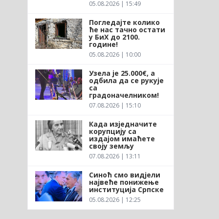
05.08.2026 | 15:49
Погледајте колико
ће нас тачно остати
у БиХ до 2100.
године!
05.08.2026 | 10:00
Узела је 25.000€, а
одбила да се рукује
са
градоначелником!
07.08.2026 | 15:10
Када изједначите
корупцију са
издајом имаћете
своју земљу
07.08.2026 | 13:11
Синоћ смо видјели
највеће понижење
институција Српске
05.08.2026 | 12:25