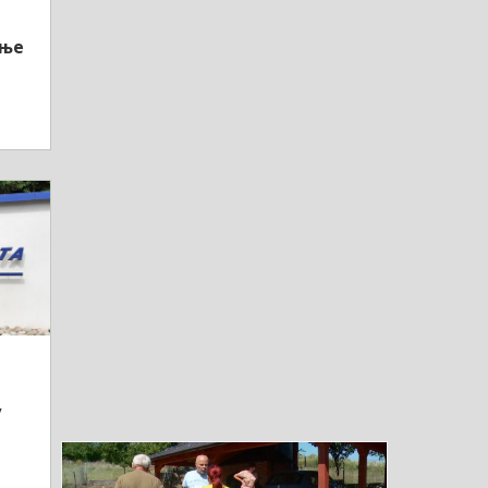
мње
у