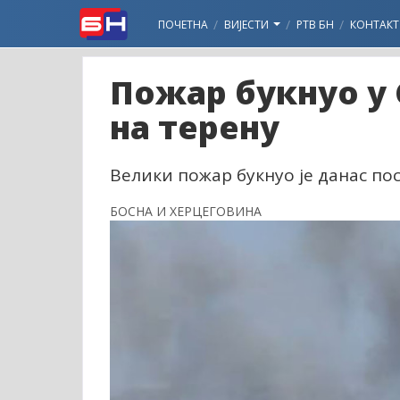
ПОЧЕТНА
ВИЈЕСТИ
РТВ БН
КОНТАКТ
Пожар букнуо у 
на терену
Велики пожар букнуо је данас пос
БОСНА И ХЕРЦЕГОВИНА