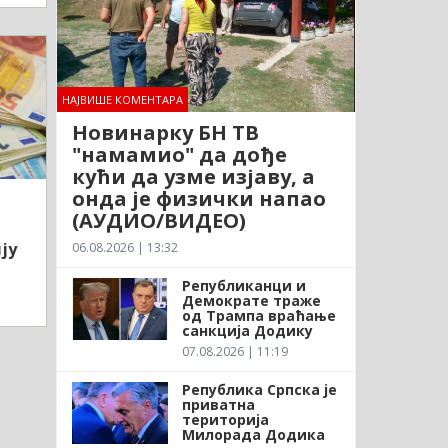
НАЈВИШЕ КОМЕНТАРА
Новинарку БН ТВ
"намамио" да дође
кући да узме изјаву, а
онда је физички напао
(АУДИО/ВИДЕО)
ју
06.08.2026 | 13:32
Републиканци и
Демократе траже
од Трампа враћање
санкција Додику
07.08.2026 | 11:19
Република Српска је
приватна
територија
Милорада Додика