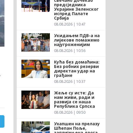
свечано дочекао
предсједника
Украјине Зеленског
испред Палате
Србија
08.08.2026 | 10:47
Укидањем ПДВ-а на
лијекове помажемо
најугроженијим
08.08.2026 | 10:56
Кућа без домаћина:
Без робних резерви
директан удар на
грађане
у
08.08.2026 | 10:37
Жеље су исте: Да
нам живи, ради и
развија се наша
Република Српска
08.08.2026 | 09:50
Ухапшен на прелазу
Шћепан Поље,
заплијењена дрога