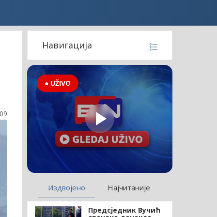
Навигација
● UŽIVO
:09
Издвојено
Најчитаније
Предсједник Вучић