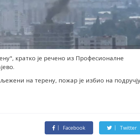
ену", кратко је речено из Професионалне
јево.
љежени на терену, пожар је избио на подручј
Facebook
Twitter