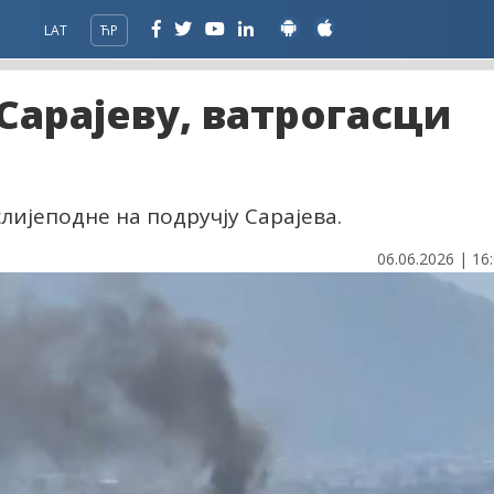
LAT
ЋР
Сарајеву, ватрогасци
лијеподне на подручју Сарајева.
06.06.2026 | 16