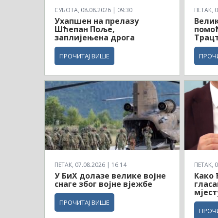
СУБОТА, 08.08.2026 | 09:30
ПЕТАК, 0
Ухапшен на прелазу
Велик
Шћепан Поље,
помоћ
заплијењена дрога
Трац
ПРОЧИТАЈ ВИШЕ
ПРОЧ
ПЕТАК, 07.08.2026 | 16:14
ПЕТАК, 0
У БиХ долазе велике војне
Како 
снаге због војне вјежбе
гласа
мјест
ПРОЧИТАЈ ВИШЕ
ПРОЧ