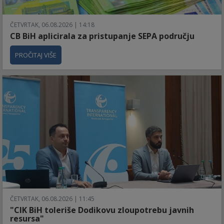
ČETVRTAK, 06.08.2026 | 14:18
CB BiH aplicirala za pristupanje SEPA području
PROČITAJ VIŠE
ČETVRTAK, 06.08.2026 | 11:45
"CIK BiH toleriše Dodikovu zloupotrebu javnih
resursa"