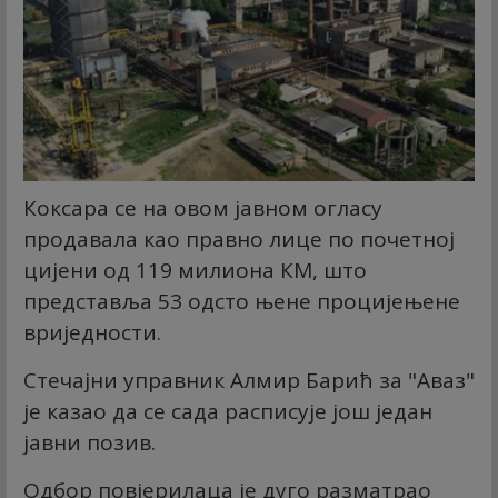
Коксара се на овом јавном огласу
продавала као правно лице по почетној
цијени од 119 милиона КМ, што
представља 53 одсто њене процијењене
вриједности.
Стечајни управник Алмир Барић за "Аваз"
је казао да се сада расписује још један
јавни позив.
Одбор повјерилаца је дуго разматрао