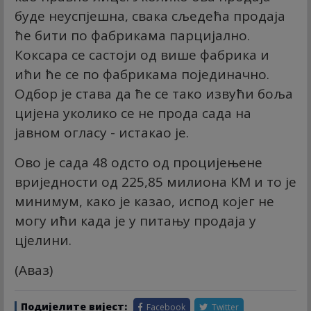
буде неуспјешна, свака сљедећа продаја
ће бити по фабрикама парцијално.
Коксара се састоји од више фабрика и
ићи ће се по фабрикама појединачно.
Одбор је става да ће се тако извући боља
цијена уколико се не прода сада на
јавном огласу - истакао је.
Ово је сада 48 одсто од процијењене
вриједности од 225,85 милиона КМ и то је
минимум, како је казао, испод којег не
могу ићи када је у питању продаја у
цјелини.
(Аваз)
Подијелите вијест:
Facebook
Twitter