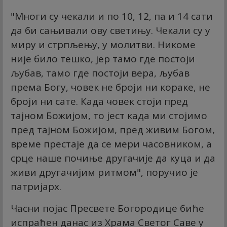
"Многи су чекали и по 10, 12, па и 14 сати
да би сањивали ову светињу. Чекали су у
миру и стрпљењу, у молитви. Никоме
није било тешко, јер тамо где постоји
љубав, тамо где постоји вера, љубав
према Богу, човек не броји ни кораке, не
броји ни сате. Када човек стоји пред
тајном Божијом, то јест када ми стојимо
пред тајном Божијом, пред живим Богом,
време престаје да се мери часовником, а
срце наше почиње другачије да куца и да
живи другачијим ритмом", поручио је
патријарх.
Часни појас Пресвете Богородице биће
испраћен данас из Храма Светог Саве у