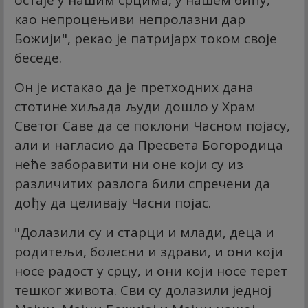
остаје у нашим срцима, у нашем бићу,
као непроцењиви непролазни дар
Божији", рекао је патријарх током своје
беседе.
Он је истакао да је претходних дана
стотине хиљада људи дошло у Храм
Светог Саве да се поклони Часном појасу,
али и нагласио да Пресвета Богородица
неће заборавити ни оне који су из
различитих разлога били спречени да
дођу да целивају Часни појас.
"Долазили су и старци и млади, деца и
родитељи, болесни и здрави, и они који
носе радост у срцу, и они који носе терет
тешког живота. Сви су долазили једној