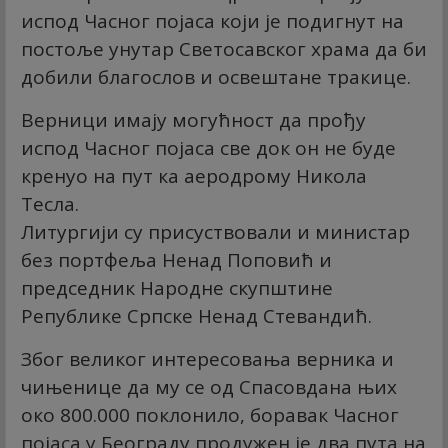
испод Часног појаса који је подигнут на
постоље унутар Светосавског храма да би
добили благослов и освештане тракице.
Верници имају могућност да прођу
испод Часног појаса све док он не буде
кренуо на пут ка аеродрому Никола
Тесла.
Литургији су присуствовали и министар
без портфеља Ненад Поповић и
председник Народне скупштине
Републике Српске Ненад Стевандић.
Због великог интересовања верника и
чињенице да му се од Спасовдана њих
око 800.000 поклонило, боравак Часног
појаса у Београду продужен је два пута на