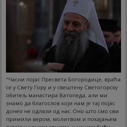
"Часни појас Пресвета Богородице, враћа
се у Свету Гору и у свештену Светогорску
обитељ манастира Ватопеда, али ми
знамо да благослов који нам је тај појас
донео не одлази од нас. Оно што смо сви
примили вером, молитвом и покајањем