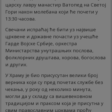
царску лавру манастир Ватопед на Светој
Гори након молебана који ће почети у
13:30 часова.
Свечани испраћај ће бити уз највише
црквене и државне почасти уз учешће
Гарде Војске Србије, оркестра
Министарства унутрашњих послова,
фолклорних друштава, хорова, богослова
и других.
У Храму је био присусутан велики број
верника који су пред почетак службе без
чекања, у року од неколико минута,
могли да у складу са вишевековном
традицијом и праксом која је присутна у
свим православним црквама прођу