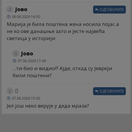
Јово
ОДГОВОРИТЕ
06.06.2026 16:30
Марија је била поштена жена носила појас а
не ко ове данашње зато и јесте највећа
светица у историји
Јово
07.06.2026 17:49
...ти био и видио!? Ајде, откад су Јевреји
били поштени?
🫩
ОДГОВОРИТЕ
07.06.2026 15:00
Јел још неко верује у деда мраза?