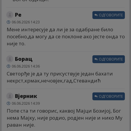
Ре
ОДГОВОРИТЕ
06.06.2026 14:23
Мене интересује да ли је за одабране било
посебно,да могу да се поклоне ако јесте онда то
није то.
Борац
ОДГОВОРИТЕ
06.06.2026 14:36
Светорђе је да ту присуствује један бахати
некрст,крмак,нечовјек,гад,Стевандић
Вјерник
ОДГОВОРИТЕ
06.06.2026 14:39
Попе ста ти говорис, каквој Мајци Бозијој, Бог
нема Мајку, није родио, родјен није и нико Му
раван није.