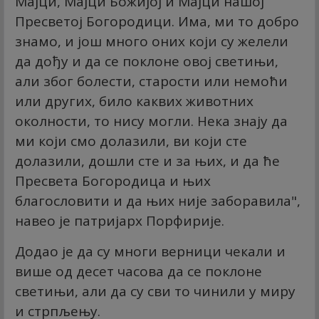
Мајци, Мајци Божијој и Мајци нашој
Пресветој Богородици. Има, ми то добро
знамо, и још много оних који су желели
да дођу и да се поклоне овој светињи,
али због болести, старости или немоћи
или других, било каквих животних
околности, то нису могли. Нека знају да
ми који смо долазили, ви који сте
долазили, дошли сте и за њих, и да ће
Пресвета Богородица и њих
благословити и да њих није заборавила",
навео је патријарх Порфирије.
Додао је да су многи верници чекали и
више од десет часова да се поклоне
светињи, али да су сви то чинили у миру
и стрпљењу.