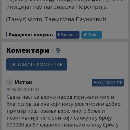
иницијативу патријарха Порфирија.
(Тањуг) Фото: Тањуг/Ана Паунковић
Подијелите вијест:
Facebook
Twitter
Коментари
/
9
ОСТАВИТЕ КОМЕНТАР
Исток
ОДГОВОРИТЕ
06.06.2026 12:32
Свака част за верни народ који жели мир и
благослов, за оне који нису религиозни добар
пример поштовања вере, много боље и
позитивније него они који се окупе у броју
500000 да би славили певање о клању Срба у