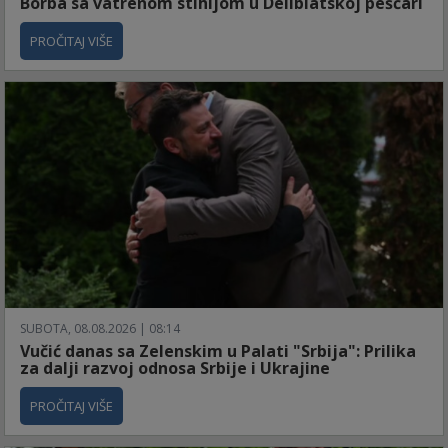
Borba sa vatrenom stihijom u Deliblatskoj peščari
PROČITAJ VIŠE
SUBOTA, 08.08.2026 | 08:14
Vučić danas sa Zelenskim u Palati "Srbija": Prilika
za dalji razvoj odnosa Srbije i Ukrajine
PROČITAJ VIŠE