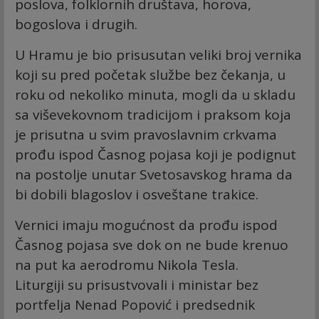
poslova, folklornih društava, horova,
bogoslova i drugih.
U Hramu je bio prisusutan veliki broj vernika
koji su pred početak službe bez čekanja, u
roku od nekoliko minuta, mogli da u skladu
sa viševekovnom tradicijom i praksom koja
je prisutna u svim pravoslavnim crkvama
prođu ispod Časnog pojasa koji je podignut
na postolje unutar Svetosavskog hrama da
bi dobili blagoslov i osveštane trakice.
Vernici imaju mogućnost da prođu ispod
Časnog pojasa sve dok on ne bude krenuo
na put ka aerodromu Nikola Tesla.
Liturgiji su prisustvovali i ministar bez
portfelja Nenad Popović i predsednik