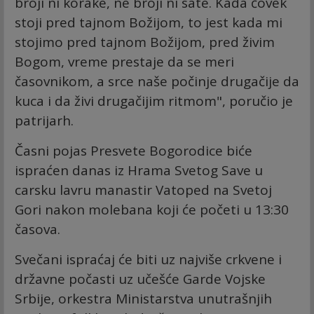
broji ni korake, ne broji ni sate. Kada čovek
stoji pred tajnom Božijom, to jest kada mi
stojimo pred tajnom Božijom, pred živim
Bogom, vreme prestaje da se meri
časovnikom, a srce naše počinje drugačije da
kuca i da živi drugačijim ritmom", poručio je
patrijarh.
Časni pojas Presvete Bogorodice biće
ispraćen danas iz Hrama Svetog Save u
carsku lavru manastir Vatoped na Svetoj
Gori nakon molebana koji će početi u 13:30
časova.
Svečani ispraćaj će biti uz najviše crkvene i
državne počasti uz učešće Garde Vojske
Srbije, orkestra Ministarstva unutrašnjih