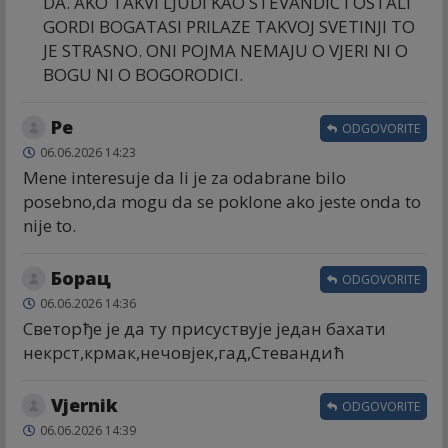
DA. AKO TAKVI LJUDI KAO STEVANDIC I OSTALI
GORDI BOGATASI PRILAZE TAKVOJ SVETINJI TO
JE STRASNO. ONI POJMA NEMAJU O VJERI NI O
BOGU NI O BOGORODICI.
Ре
ODGOVORITE
06.06.2026 14:23
Mene interesuje da li je za odabrane bilo
posebno,da mogu da se poklone ako jeste onda to
nije to.
Борац
ODGOVORITE
06.06.2026 14:36
Светорђе је да ту присуствује један бахати
некрст,крмак,нечовјек,гад,Стевандић
Vjernik
ODGOVORITE
06.06.2026 14:39