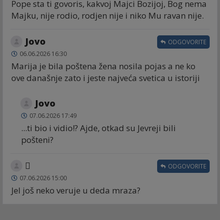
Pope sta ti govoris, kakvoj Majci Bozijoj, Bog nema
Majku, nije rodio, rodjen nije i niko Mu ravan nije.
Jovo
ODGOVORITE
06.06.2026 16:30
Marija je bila poštena žena nosila pojas a ne ko
ove današnje zato i jeste najveća svetica u istoriji
Jovo
07.06.2026 17:49
...ti bio i vidio!? Ajde, otkad su Jevreji bili
pošteni?
🫩
ODGOVORITE
07.06.2026 15:00
Jel još neko veruje u deda mraza?