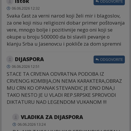
Istok
ODGOVORITE
06.06.2026 12:32
Svaka čast za verni narod koji želi mir i blagoslov,
za one koji nisu religiozni dobar primer poštovanja
vere, mnogo bolje i pozitivnije nego oni koji se
okupe u broju 500000 da bi slavili pevanje o
klanju Srba u Jasenovcu i pokliče za dom spremni
DIJASPORA
ODGOVORITE
06.06.2026 12:51
STACE TA CRVENA ODVRATNA PODOBA IZ
CRVENOG KOMBIJA,ON NEMA KARAKTERA,OBRAZ
MU CRN KO OPANAK STEVANDIC JE DNO DNA,I
TAKO NESTO JE U VLADI REP.SRPSKE SPROVODI
DIKTATURU NAD LEGENDOM VUKANOM !!!
VLADIKA ZA DIJASPORA
06.06.2026 13:24