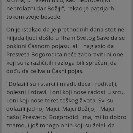
srcima, u našem biću, kao neprocenjivi
neprolazni dar Božiji", rekao je patrijarh
tokom svoje besede.
On je istakao da je prethodnih dana stotine
hiljada ljudi došlo u Hram Svetog Save da se
pokloni Časnom pojasu, ali i naglasio da
Presveta Bogorodica neće zaboraviti ni one
koji su iz različitih razloga bili sprečeni da
dođu da celivaju Časni pojas.
"Dolazili su i starci i mladi, deca i roditelji,
bolesni i zdravi, i oni koji nose radost u srcu,
i oni koji nose teret teškog života. Svi su
dolazili jednoj Majci, Majci Božijoj i Majci
našoj Presvetoj Bogorodici. Ima, mi to dobro
znamo, i još mnogo onih koji su želeli da