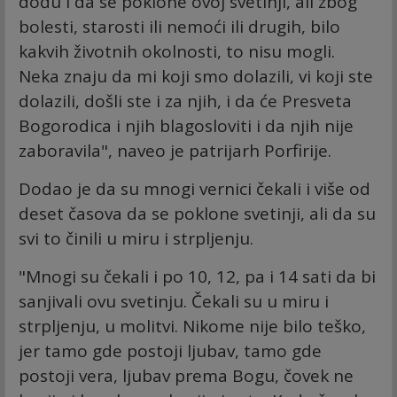
dođu i da se poklone ovoj svetinji, ali zbog
bolesti, starosti ili nemoći ili drugih, bilo
kakvih životnih okolnosti, to nisu mogli.
Neka znaju da mi koji smo dolazili, vi koji ste
dolazili, došli ste i za njih, i da će Presveta
Bogorodica i njih blagosloviti i da njih nije
zaboravila", naveo je patrijarh Porfirije.
Dodao je da su mnogi vernici čekali i više od
deset časova da se poklone svetinji, ali da su
svi to činili u miru i strpljenju.
"Mnogi su čekali i po 10, 12, pa i 14 sati da bi
sanjivali ovu svetinju. Čekali su u miru i
strpljenju, u molitvi. Nikome nije bilo teško,
jer tamo gde postoji ljubav, tamo gde
postoji vera, ljubav prema Bogu, čovek ne