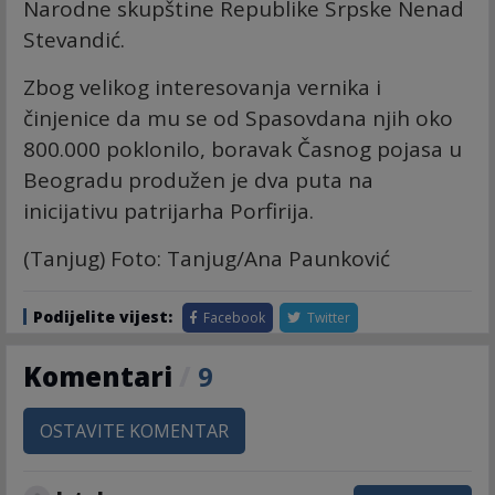
Narodne skupštine Republike Srpske Nenad
Stevandić.
Zbog velikog interesovanja vernika i
činjenice da mu se od Spasovdana njih oko
800.000 poklonilo, boravak Časnog pojasa u
Beogradu produžen je dva puta na
inicijativu patrijarha Porfirija.
(Tanjug) Foto: Tanjug/Ana Paunković
Podijelite vijest:
Facebook
Twitter
Komentari
/
9
OSTAVITE KOMENTAR