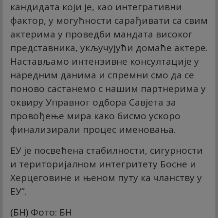
кандидата који је, као интегративни
фактор, у могућности сарађивати са свим
актерима у проведби мандата високог
представника, укључујући домаће актере.
Настављамо интензивне консултације у
наредним данима и спремни смо да се
поново састанемо с нашим партнерима у
оквиру Управног одбора Савјета за
провођење мира како бисмо ускоро
финализирали процес именовања.
ЕУ је посвећена стабилности, сигурности
и територијалном интегритету Босне и
Херцеговине и њеном путу ка чланству у
ЕУ”.
(БН) Фото: БН