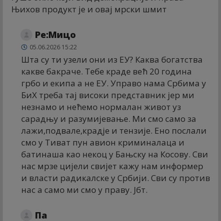
Њихов продукт је и овај мрски шмит
Ре:Мицо
05.06.2026 15:22
Шта су ти узели они из ЕУ? Каква богатства
какве бакраче. Тебе краде већ 20 година
грбо и екипа а не ЕУ. Управо нама Србима у
БиХ треба тај високи представник јер ми
незнамо и нећемо нормалан живот уз
сарадњу и разумијевање. Ми смо само за
лажи,подвале,крадје и тензије. Ено послали
смо у Тиват пун авион криминалаца и
батинаша као некоц у Бањску на Косову. Сви
нас мрзе цијели свијет кажу нам информер
и власти радикалске у Србији. Сви су против
нас а само ми смо у праву. Јбт.
Па