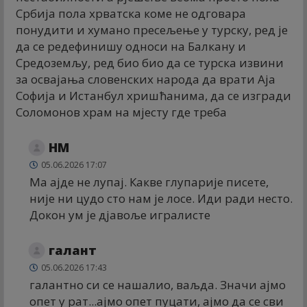
Србија пола хрватска коме не одговара
понудити и хумано пресељење у турску, ред је
да се редефинишу односи на Балкану и
Средоземљу, ред био био да се турска извини
за освајања словенских народа да врати Аја
Софија и Истанбул хришћанима, да се изгради
Соломонов храм на мјесту где треба
НМ
05.06.2026 17:07
Ма ајде не лупај. Какве глупарије писете,
није ни цудо сто нам је лосе. Иди ради несто.
Докон ум је дјавоље игралисте
галант
05.06.2026 17:43
галантно си се нашалио, ваљда. Значи ајмо
опет у рат...ајмо опет пуцати, ајмо да се сви