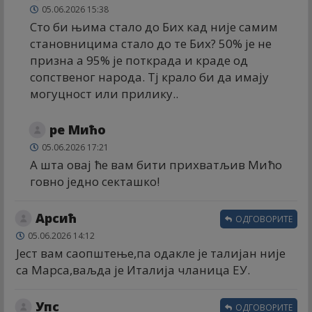
05.06.2026 15:38
Сто би њима стало до Бих кад није самим
становницима стало до те Бих? 50% је не
призна а 95% је поткрада и краде од
сопственог народа. Тј крало би да имају
могуцност или прилику..
ре Мићо
05.06.2026 17:21
А шта овај ће вам бити прихватљив Мићо
говно једно секташко!
Арсић
ОДГОВОРИТЕ
05.06.2026 14:12
Јест вам саопштење,па одакле је талијан није
са Марса,ваљда је Италија чланица ЕУ.
Упс
ОДГОВОРИТЕ