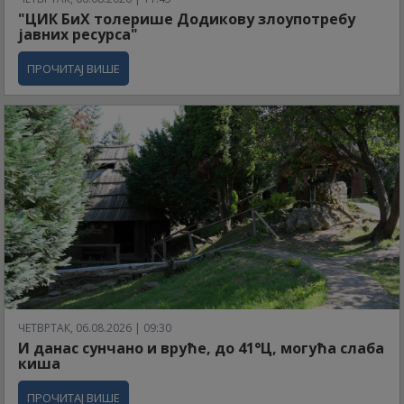
"ЦИК БиХ толерише Додикову злоупотребу
јавних ресурса"
ПРОЧИТАЈ ВИШЕ
ЧЕТВРТАК, 06.08.2026 | 09:30
И данас сунчано и вруће, до 41°Ц, могућа слаба
киша
ПРОЧИТАЈ ВИШЕ