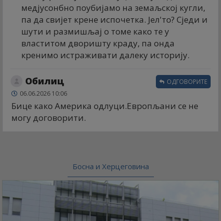
медјусонбно поубијамо на земаљској кугли,
па да свијет крене испочетка. Јел'то? Сједи и
шути и размишљај о томе како те у
властитом дворишту краду, па онда
кренимо истраживати далеку историју.
Обилиц
ОДГОВОРИТЕ
06.06.2026 10:06
Бице како Америка одлуци.Европљани се не
могу договорити.
Босна и Херцеговина