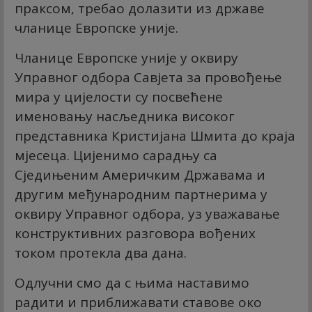
праксом, требао долазити из државе
чланице Европске уније.
Чланице Европске уније у оквиру
Управног одбора Савјета за провођење
мира у цијелости су посвећене
именовању насљедника високог
представника Кристијана Шмита до краја
мјесеца. Цијенимо сарадњу са
Сједињеним Америчким Државама и
другим међународним партнерима у
оквиру Управног одбора, уз уважавање
конструктивних разговора вођених
током протекла два дана.
Одлучни смо да с њима наставимо
радити и приближавати ставове око