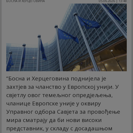
БОСНА И ХЕРЦЕГОВИНА
05.06.2026 | 13:48
“Босна и Херцеговина поднијела је
захтјев за чланство у Европској унији. У
свјетлу овог темељног опредјељења,
чланице Европске уније у оквиру
Управног одбора Савјета за провођење
мира сматрају да би нови високи
представник, у складу с досадашњом