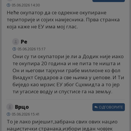
05.06.2026 14:30
Неће окупатор да се одрекне окупиране
територије и сојих намјесника. Прва странка
која каже не ЕУ има мој глас.
Ре
05.06.2026 15:17
Они су ти окупатори је ли а Додик није иако
те окупира 20 година и не пита те ништа и
Он и његови тајкуни грабе милионе ко фол
Виадукт Сердаров а све њима у џепове. И Ти
биједо као мрзис ЕУ због Сцхмидта а то јер
ти угасисе водју и спустисе га на земљу.
Врцо
ОДГОВОРИТЕ
05.06.2026 15:41
То је лако ријешит,забрана свих ових нацио
нацистички странака,избори један човјек