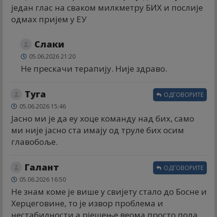
један глас на сваком милкметру БИХ и послије
одмах пријем у ЕУ
Слаки
05.06.2026 21:20
Не прескачи терапију. Није здраво.
Туга
ОДГОВОРИТЕ
05.06.2026 15:46
Јасно ми је да еу хоце команду над бих, само
ми није јасно ста имају од труле бих осим
главобоље.
Галант
ОДГОВОРИТЕ
05.06.2026 16:50
Не знам коме је више у свијету стало до Босне и
Херцеговине, то је извор проблема и
нестабилности а рјешење веома просто пола