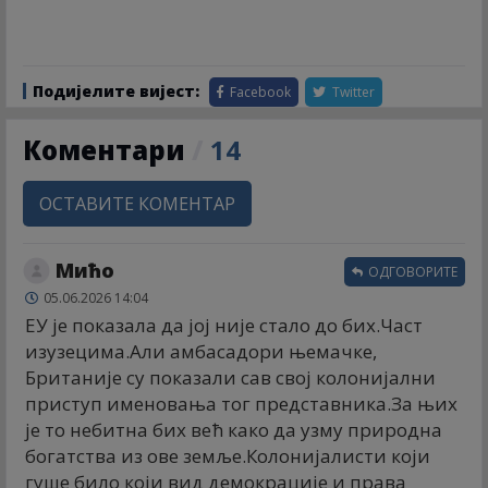
Подијелите вијест:
Facebook
Twitter
Коментари
/
14
ОСТАВИТЕ КОМЕНТАР
Мићо
ОДГОВОРИТЕ
05.06.2026 14:04
ЕУ је показала да јој није стало до бих.Част
изузецима.Али амбасадори њемачке,
Британије су показали сав свој колонијални
приступ именовања тог представника.За њих
је то небитна бих већ како да узму природна
богатства из ове земље.Колонијалисти који
гуше било који вид демокрације и права