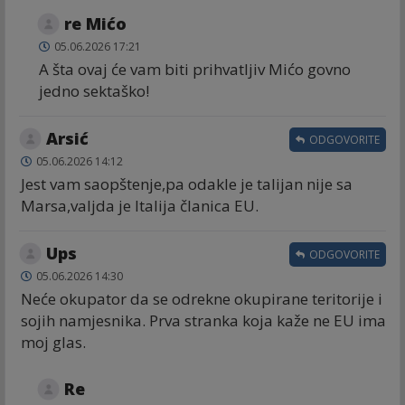
re Mićo
05.06.2026 17:21
A šta ovaj će vam biti prihvatljiv Mićo govno
jedno sektaško!
Arsić
ODGOVORITE
05.06.2026 14:12
Jest vam saopštenje,pa odakle je talijan nije sa
Marsa,valjda je Italija članica EU.
Ups
ODGOVORITE
05.06.2026 14:30
Neće okupator da se odrekne okupirane teritorije i
sojih namjesnika. Prva stranka koja kaže ne EU ima
moj glas.
Re