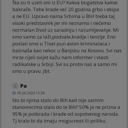
Šta su ti uzeli oni iz EU? Kakva bogatstva kakve
bakrače. Tebe krade već 20 godina grbo i ekipa
a ne EU. Upravo nama Srbima u BiH treba taj
visoki predstavnik jer mi neznamo i nećemo
normalan život uz saradnju i razumijevanje. Mi
smo samo za laži,podvale,kradje i tenzije. Eno
poslali smo u Tivat pun avion kriminalaca i
batinaša kao nekoc u Banjsku na Kosovu. Svi nas
mrze cijeli svijet kažu nam informer i vlasti
radikalske u Srbiji. Svi su protiv nas a samo mi
smo u pravu. Jbt.
Pa
05.06.2026 15:38
Sto bi njima stalo do Bih kad nije samim
stanovnicima stalo do te Bih? 50% je ne prizna a
95% je potkrada i krade od sopstvenog naroda.
Tj kralo bi da imaju mogucnost ili priliku..