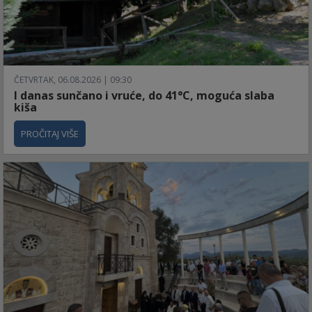
ČETVRTAK, 06.08.2026 | 09:30
I danas sunčano i vruće, do 41°C, moguća slaba
kiša
PROČITAJ VIŠE