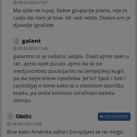
05.06.2026 17:07
Ma ajde ne lupaj. Kakve gluparije pisete, nije ni
cudo sto nam je lose. Idi radi nesto. Dokon um je
djavolje igraliste
galant
05.06.2026 17:43
galantno si se našalio, valjda. Znači ajmo opet u
rat...ajmo opet pucati, ajmo da se svi
medjusonbno poubijamo na zemaljskoj kugli,
pa da svijet krene ispočetka. Jel'to? Sjedi i šuti i
razmišljaj o tome kako te u vlastitom dvorištu
kradu, pa onda krenimo istraživati daleku
istoriju.
Obilic
ODGOVORITE
06.06.2026 10:06
Bice kako Amerika odluci.Evropljani se ne mogu