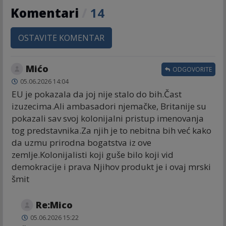
Komentari
/
14
OSTAVITE KOMENTAR
Mićo
ODGOVORITE
05.06.2026 14:04
EU je pokazala da joj nije stalo do bih.Čast
izuzecima.Ali ambasadori njemačke, Britanije su
pokazali sav svoj kolonijalni pristup imenovanja
tog predstavnika.Za njih je to nebitna bih već kako
da uzmu prirodna bogatstva iz ove
zemlje.Kolonijalisti koji guše bilo koji vid
demokracije i prava Njihov produkt je i ovaj mrski
šmit
Re:Mico
05.06.2026 15:22