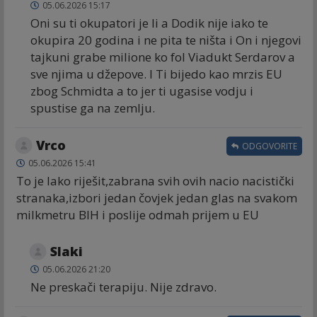
05.06.2026 15:17
Oni su ti okupatori je li a Dodik nije iako te
okupira 20 godina i ne pita te ništa i On i njegovi
tajkuni grabe milione ko fol Viadukt Serdarov a
sve njima u džepove. I Ti bijedo kao mrzis EU
zbog Schmidta a to jer ti ugasise vodju i
spustise ga na zemlju.
Vrco
ODGOVORITE
05.06.2026 15:41
To je lako riješit,zabrana svih ovih nacio nacistički
stranaka,izbori jedan čovjek jedan glas na svakom
milkmetru BIH i poslije odmah prijem u EU
Slaki
05.06.2026 21:20
Ne preskači terapiju. Nije zdravo.