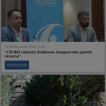
ČETVRTAK, 06.08.2026 | 11:45
"CIK BiH toleriše Dodikovu zloupotrebu javnih
resursa"
PROČITAJ VIŠE